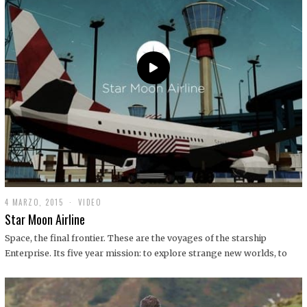
0
1
9
4 MARZO, 2015
1
VIDEO
9
Star Moon Airline
D
I
Space, the final frontier. These are the voyages of the starship
C
Enterprise. Its five year mission: to explore strange new worlds, to
I
E
M
B
R
E