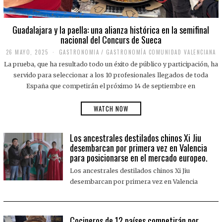
Guadalajara y la paella: una alianza histórica en la semifinal
nacional del Concurs de Sueca
26 MAYO, 2025
2
GASTRONOMIA
/
GASTRONOMÍA COMUNIDAD VALENCIANA
6
La prueba, que ha resultado todo un éxito de público y participación, ha
M
A
servido para seleccionar a los 10 profesionales llegados de toda
Y
España que competirán el próximo 14 de septiembre en
O
,
2
WATCH NOW
0
2
5
Los ancestrales destilados chinos Xi Jiu
desembarcan por primera vez en Valencia
para posicionarse en el mercado europeo.
Los ancestrales destilados chinos Xi Jiu
desembarcan por primera vez en Valencia
Cocineros de 12 países competirán por