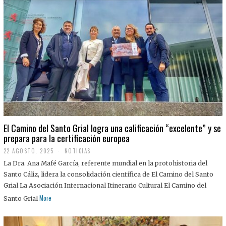
El Camino del Santo Grial logra una calificación “excelente” y se
prepara para la certificación europea
22 AGOSTO, 2025
2
NOTICIAS
2
La Dra. Ana Mafé García, referente mundial en la protohistoria del
A
G
Santo Cáliz, lidera la consolidación científica de El Camino del Santo
O
Grial La Asociación Internacional Itinerario Cultural El Camino del
S
T
More
Santo Grial
O
,
2