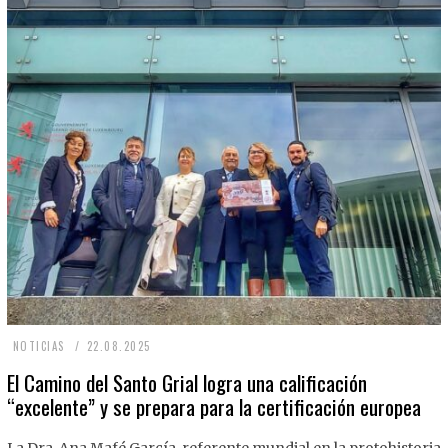
2
NOTICIAS
22.08.2025
2
El Camino del Santo Grial logra una calificación
“excelente” y se prepara para la certificación europea
.
0