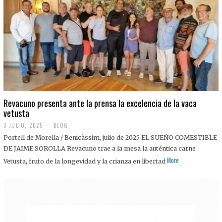
0
2
5
Revacuno presenta ante la prensa la excelencia de la vaca
vetusta
3 JULIO, 2025
1
BLOG
1
Portell de Morella / Benicàssim, julio de 2025 EL SUEÑO COMESTIBLE
J
U
DE JAIME SOROLLA Revacuno trae a la mesa la auténtica carne
L
More
Vetusta, fruto de la longevidad y la crianza en libertad
I
O
,
2
0
2
5