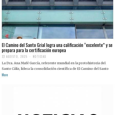
El Camino del Santo Grial logra una calificación “excelente” y se
prepara para la certificación europea
22 AGOSTO, 2025
2
NOTICIAS
2
La Dra. Ana Mafé García, referente mundial en la protohistoria del
A
G
Santo Cáliz, lidera la consolidación científica de El Camino del Santo
O
More
S
T
O
,
2
0
2
5