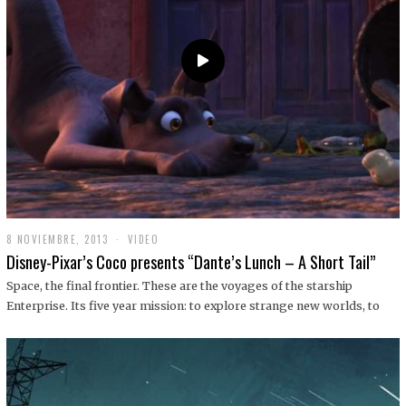
9
8 NOVIEMBRE, 2013
1
VIDEO
9
Disney-Pixar’s Coco presents “Dante’s Lunch – A Short Tail”
D
I
Space, the final frontier. These are the voyages of the starship
C
Enterprise. Its five year mission: to explore strange new worlds, to
I
E
M
B
R
E
,
2