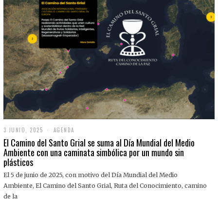
3 JUNIO, 2025
3
AGENDA
J
El Camino del Santo Grial se suma al Día Mundial del Medio
U
Ambiente con una caminata simbólica por un mundo sin
N
plásticos
I
O
,
El 5 de junio de 2025, con motivo del Día Mundial del Medio
2
Ambiente, El Camino del Santo Grial, Ruta del Conocimiento, camino
0
2
de la
5