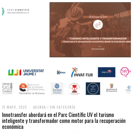
21 MAYO, 2025
2
AGENDA
/
SIN CATEGORÍA
1
Innotransfer abordará en el Parc Científic UV el turismo
M
inteligente y transformador como motor para la recuperación
A
económica
Y
O