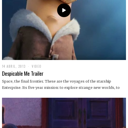
14 ABRIL, 2013
1
VIDEO
9
Despicable Me Trailer
D
I
Space, the final frontier. These are the voyages of the starship
C
Enterprise. Its five year mission: to explore strange new worlds, to
I
E
M
B
R
E
,
2
0
1