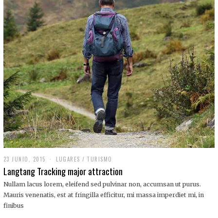
,
2
0
1
9
23 JUNIO, 2015
LUGARES
/
TURISMO
Langtang Tracking major attraction
Nullam lacus lorem, eleifend sed pulvinar non, accumsan ut purus.
Mauris venenatis, est at fringilla efficitur, mi massa imperdiet mi, in
finibus