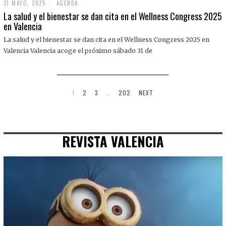
21 MAYO, 2025
2
AGENDA
1
La salud y el bienestar se dan cita en el Wellness Congress 2025
M
en Valencia
A
Y
La salud y el bienestar se dan cita en el Wellness Congress 2025 en
O
,
Valencia Valencia acoge el próximo sábado 31 de
2
0
2
5
1
2
3
…
202
NEXT
REVISTA VALENCIA