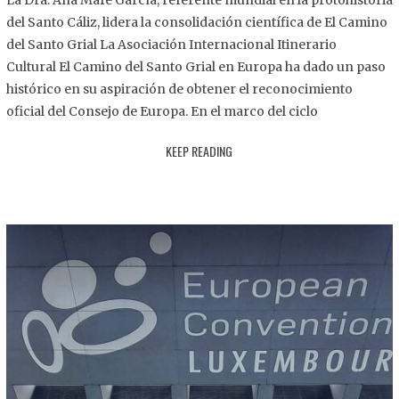
La Dra. Ana Mafé García, referente mundial en la protohistoria
8
del Santo Cáliz, lidera la consolidación científica de El Camino
.
del Santo Grial La Asociación Internacional Itinerario
2
Cultural El Camino del Santo Grial en Europa ha dado un paso
0
histórico en su aspiración de obtener el reconocimiento
2
oficial del Consejo de Europa. En el marco del ciclo
5
KEEP READING