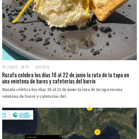
15 JUNIO, 2025
1
AGENDA
5
Ruzafa celebra los días 18 al 22 de junio la ruta de la tapa en
J
una veintena de bares y cafeterías del barrio
U
N
Ruzafa celebra los días 18 al 22 de junio la ruta de la tapa en una
I
O
veintena de bares y cafeterías del
,
2
0
2
5