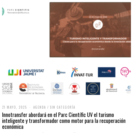
21 MAYO, 2025
2
AGENDA
/
SIN CATEGORÍA
1
Innotransfer abordará en el Parc Científic UV el turismo
M
inteligente y transformador como motor para la recuperación
A
económica
Y
O