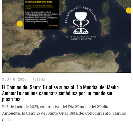
3 JUNIO, 2025
3
AGENDA
J
El Camino del Santo Grial se suma al Día Mundial del Medio
U
Ambiente con una caminata simbólica por un mundo sin
N
plásticos
I
O
,
El 5 de junio de 2025, con motivo del Día Mundial del Medio
2
Ambiente, El Camino del Santo Grial, Ruta del Conocimiento, camino
0
2
de la
5