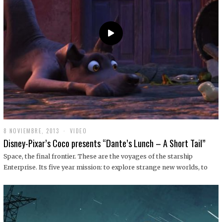
9
8 NOVIEMBRE, 2013
1
VIDEO
9
Disney-Pixar’s Coco presents “Dante’s Lunch – A Short Tail”
D
I
Space, the final frontier. These are the voyages of the starship
C
Enterprise. Its five year mission: to explore strange new worlds, to
I
E
M
B
R
E
,
2