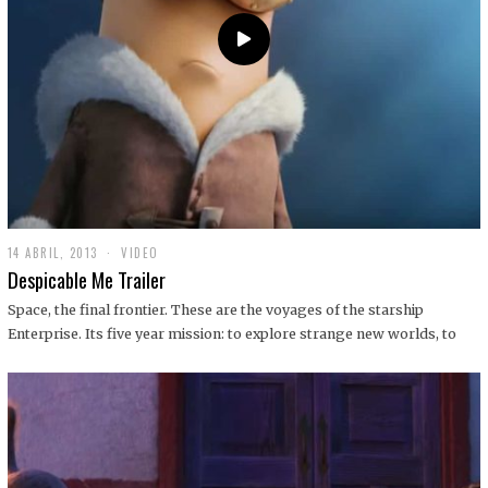
14 ABRIL, 2013
1
VIDEO
9
Despicable Me Trailer
D
I
Space, the final frontier. These are the voyages of the starship
C
Enterprise. Its five year mission: to explore strange new worlds, to
I
E
M
B
R
E
,
2
0
1