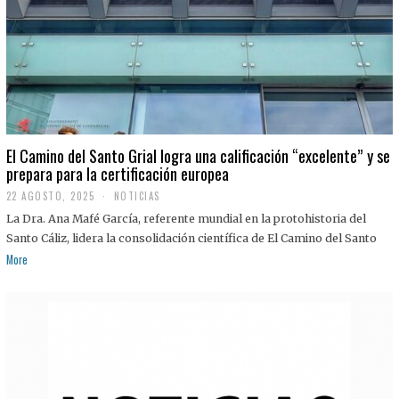
El Camino del Santo Grial logra una calificación “excelente” y se
prepara para la certificación europea
22 AGOSTO, 2025
2
NOTICIAS
2
La Dra. Ana Mafé García, referente mundial en la protohistoria del
A
G
Santo Cáliz, lidera la consolidación científica de El Camino del Santo
O
More
S
T
O
,
2
0
2
5