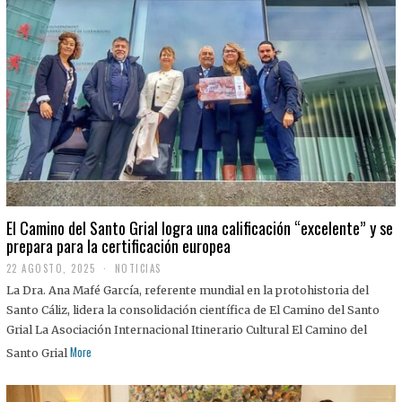
El Camino del Santo Grial logra una calificación “excelente” y se
prepara para la certificación europea
22 AGOSTO, 2025
2
NOTICIAS
2
La Dra. Ana Mafé García, referente mundial en la protohistoria del
A
G
Santo Cáliz, lidera la consolidación científica de El Camino del Santo
O
Grial La Asociación Internacional Itinerario Cultural El Camino del
S
T
More
Santo Grial
O
,
2