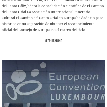
La Dra. Ana Mafé García, referente mundial en la protohistoria
8
del Santo Cáliz, lidera la consolidación científica de El Camino
.
del Santo Grial La Asociación Internacional Itinerario
2
Cultural El Camino del Santo Grial en Europa ha dado un paso
0
histórico en su aspiración de obtener el reconocimiento
2
oficial del Consejo de Europa. En el marco del ciclo
5
KEEP READING