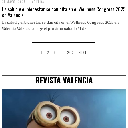
21 MAYO, 2025
2
AGENDA
1
La salud y el bienestar se dan cita en el Wellness Congress 2025
M
en Valencia
A
Y
La salud y el bienestar se dan cita en el Wellness Congress 2025 en
O
,
Valencia Valencia acoge el próximo sábado 31 de
2
0
2
5
1
2
3
…
202
NEXT
REVISTA VALENCIA