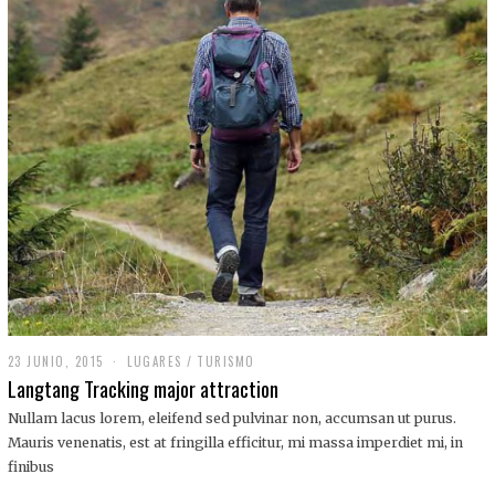
,
2
0
1
9
23 JUNIO, 2015
LUGARES
/
TURISMO
Langtang Tracking major attraction
Nullam lacus lorem, eleifend sed pulvinar non, accumsan ut purus.
Mauris venenatis, est at fringilla efficitur, mi massa imperdiet mi, in
finibus