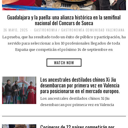
Guadalajara y la paella: una alianza histórica en la semifinal
nacional del Concurs de Sueca
26 MAYO, 2025
2
GASTRONOMIA
/
GASTRONOMÍA COMUNIDAD VALENCIANA
6
La prueba, que ha resultado todo un éxito de público y participación, ha
M
A
servido para seleccionar a los 10 profesionales llegados de toda
Y
España que competirán el próximo 14 de septiembre en
O
,
2
WATCH NOW
0
2
5
Los ancestrales destilados chinos Xi Jiu
desembarcan por primera vez en Valencia
para posicionarse en el mercado europeo.
Los ancestrales destilados chinos Xi Jiu
desembarcan por primera vez en Valencia
Cocineros de 12 países competirán por