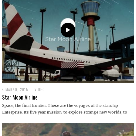
0
1
9
4 MARZO, 2015
1
VIDEO
9
Star Moon Airline
D
I
Space, the final frontier. These are the voyages of the starship
C
Enterprise. Its five year mission: to explore strange new worlds, to
I
E
M
B
R
E