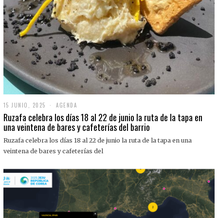
15 JUNIO, 2025
1
AGENDA
5
Ruzafa celebra los días 18 al 22 de junio la ruta de la tapa en
J
una veintena de bares y cafeterías del barrio
U
N
Ruzafa celebra los días 18 al 22 de junio la ruta de la tapa en una
I
O
veintena de bares y cafeterías del
,
2
0
2
5