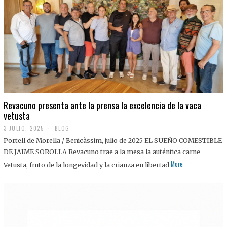
0
2
5
Revacuno presenta ante la prensa la excelencia de la vaca
vetusta
3 JULIO, 2025
1
BLOG
1
Portell de Morella / Benicàssim, julio de 2025 EL SUEÑO COMESTIBLE
J
U
DE JAIME SOROLLA Revacuno trae a la mesa la auténtica carne
L
More
Vetusta, fruto de la longevidad y la crianza en libertad
I
O
,
2
0
2
5