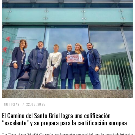
2
NOTICIAS
22.08.2025
2
El Camino del Santo Grial logra una calificación
“excelente” y se prepara para la certificación europea
.
0