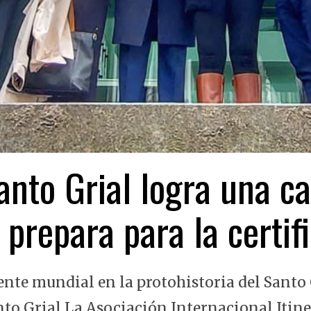
nto Grial logra una ca
 prepara para la certi
ente mundial en la protohistoria del Santo 
nto Grial La Asociación Internacional Itin