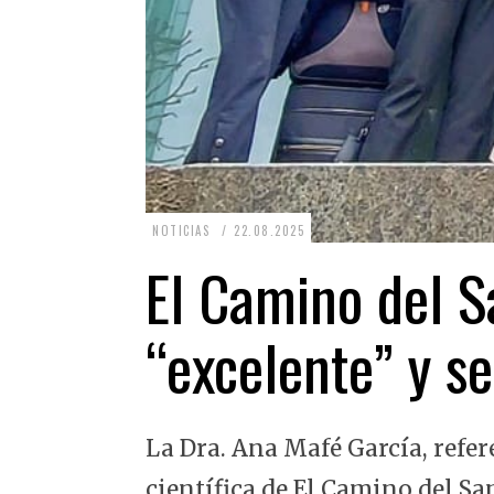
2
NOTICIAS
22.08.2025
2
El Camino del Sa
.
0
“excelente” y se
8
.
2
La Dra. Ana Mafé García, refer
0
2
científica de El Camino del Sa