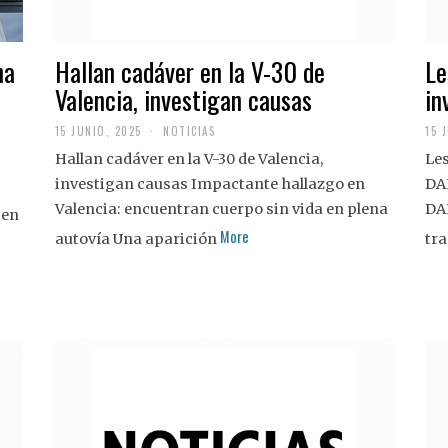
na
Hallan cadáver en la V-30 de
Le
Valencia, investigan causas
in
15 JUNIO, 2025
NOTICIAS
15 
Hallan cadáver en la V-30 de Valencia,
Les
investigan causas Impactante hallazgo en
DA
Valencia: encuentran cuerpo sin vida en plena
DA
 en
More
autovía Una aparición
tra