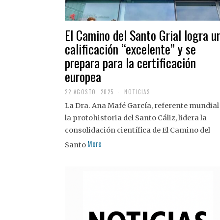
El Camino del Santo Grial logra u
calificación “excelente” y se
prepara para la certificación
europea
22 AGOSTO, 2025
2
NOTICIAS
2
La Dra. Ana Mafé García, referente mundial
A
G
la protohistoria del Santo Cáliz, lidera la
O
S
consolidación científica de El Camino del
T
More
O
Santo
,
2
0
2
5