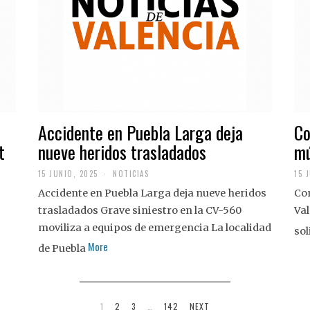
Accidente en Puebla Larga deja
Co
t
nueve heridos trasladados
mú
15 JUNIO, 2025
NOTICIAS
15 
Accidente en Puebla Larga deja nueve heridos
Con
trasladados Grave siniestro en la CV-560
Val
moviliza a equipos de emergencia La localidad
sol
More
de Puebla
1
2
3
…
142
NEXT