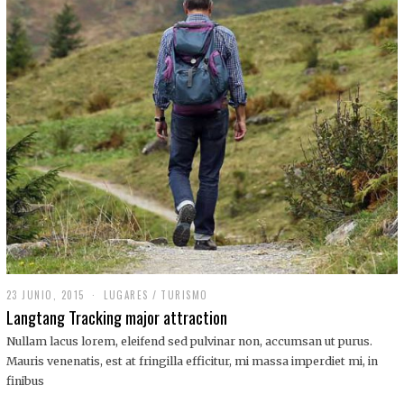
,
2
0
1
9
23 JUNIO, 2015
LUGARES
/
TURISMO
Langtang Tracking major attraction
Nullam lacus lorem, eleifend sed pulvinar non, accumsan ut purus.
Mauris venenatis, est at fringilla efficitur, mi massa imperdiet mi, in
finibus