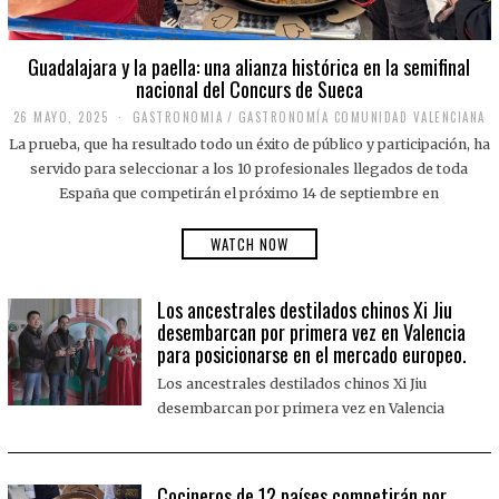
Guadalajara y la paella: una alianza histórica en la semifinal
nacional del Concurs de Sueca
26 MAYO, 2025
2
GASTRONOMIA
/
GASTRONOMÍA COMUNIDAD VALENCIANA
6
La prueba, que ha resultado todo un éxito de público y participación, ha
M
A
servido para seleccionar a los 10 profesionales llegados de toda
Y
España que competirán el próximo 14 de septiembre en
O
,
2
WATCH NOW
0
2
5
Los ancestrales destilados chinos Xi Jiu
desembarcan por primera vez en Valencia
para posicionarse en el mercado europeo.
Los ancestrales destilados chinos Xi Jiu
desembarcan por primera vez en Valencia
Cocineros de 12 países competirán por