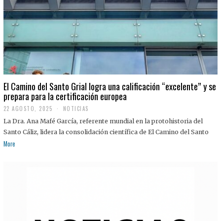
El Camino del Santo Grial logra una calificación “excelente” y se
prepara para la certificación europea
22 AGOSTO, 2025
2
NOTICIAS
2
La Dra. Ana Mafé García, referente mundial en la protohistoria del
A
G
Santo Cáliz, lidera la consolidación científica de El Camino del Santo
O
More
S
T
O
,
2
0
2
5