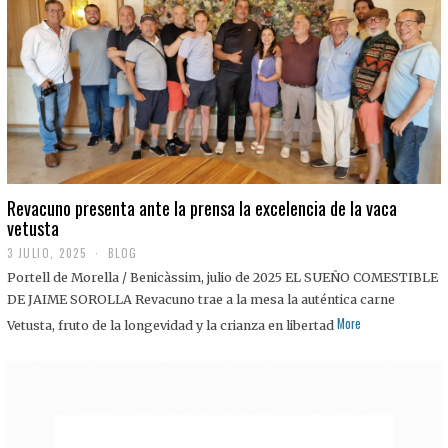
0
2
5
Revacuno presenta ante la prensa la excelencia de la vaca
vetusta
3 JULIO, 2025
1
BLOG
1
Portell de Morella / Benicàssim, julio de 2025 EL SUEÑO COMESTIBLE
J
U
DE JAIME SOROLLA Revacuno trae a la mesa la auténtica carne
L
More
Vetusta, fruto de la longevidad y la crianza en libertad
I
O
,
2
0
2
5