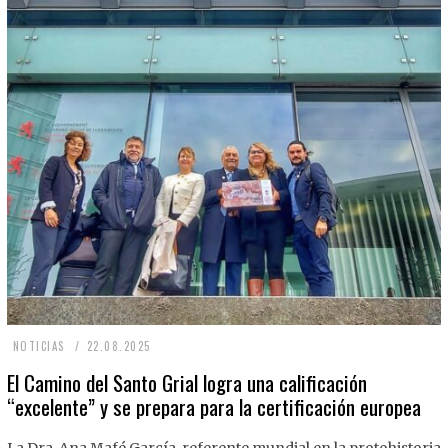
2
NOTICIAS
22.08.2025
2
El Camino del Santo Grial logra una calificación
“excelente” y se prepara para la certificación europea
.
0