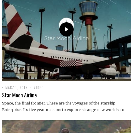
0
1
9
4 MARZO, 2015
1
VIDEO
9
Star Moon Airline
D
I
Space, the final frontier. These are the voyages of the starship
C
Enterprise. Its five year mission: to explore strange new worlds, to
I
E
M
B
R
E