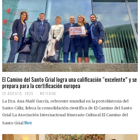
El Camino del Santo Grial logra una calificación “excelente” y se
prepara para la certificación europea
22 AGOSTO, 2025
2
NOTICIAS
2
La Dra. Ana Mafé García, referente mundial en la protohistoria del
A
G
Santo Cáliz, lidera la consolidación científica de El Camino del Santo
O
Grial La Asociación Internacional Itinerario Cultural El Camino del
S
T
More
Santo Grial
O
,
2