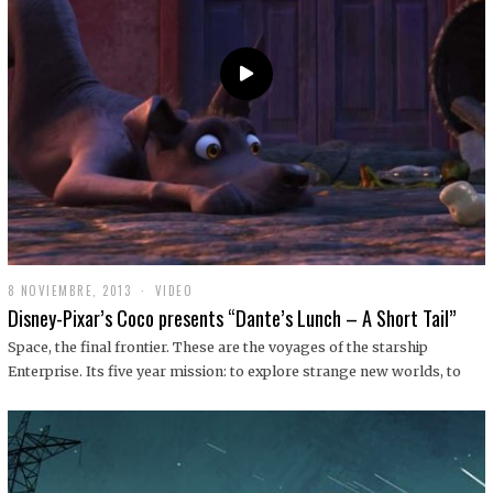
9
8 NOVIEMBRE, 2013
1
VIDEO
9
Disney-Pixar’s Coco presents “Dante’s Lunch – A Short Tail”
D
I
Space, the final frontier. These are the voyages of the starship
C
Enterprise. Its five year mission: to explore strange new worlds, to
I
E
M
B
R
E
,
2