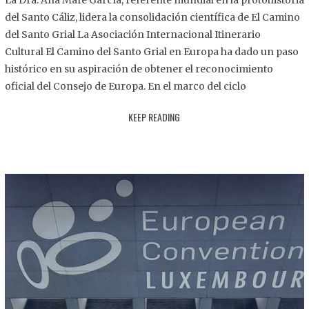
La Dra. Ana Mafé García, referente mundial en la protohistoria
8
del Santo Cáliz, lidera la consolidación científica de El Camino
.
del Santo Grial La Asociación Internacional Itinerario
2
Cultural El Camino del Santo Grial en Europa ha dado un paso
0
histórico en su aspiración de obtener el reconocimiento
2
oficial del Consejo de Europa. En el marco del ciclo
5
KEEP READING