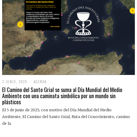
3 JUNIO, 2025
3
AGENDA
J
El Camino del Santo Grial se suma al Día Mundial del Medio
U
Ambiente con una caminata simbólica por un mundo sin
N
plásticos
I
O
,
El 5 de junio de 2025, con motivo del Día Mundial del Medio
2
Ambiente, El Camino del Santo Grial, Ruta del Conocimiento, camino
0
2
de la
5