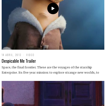
14 ABRIL, 2013
1
VIDEO
9
Despicable Me Trailer
D
I
Space, the final frontier. These are the voyages of the starship
C
Enterprise. Its five year mission: to explore strange new worlds, to
I
E
M
B
R
E
,
2
0
1