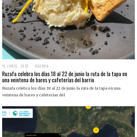
15 JUNIO, 2025
1
AGENDA
5
Ruzafa celebra los días 18 al 22 de junio la ruta de la tapa en
J
una veintena de bares y cafeterías del barrio
U
N
Ruzafa celebra los días 18 al 22 de junio la ruta de la tapa en una
I
O
veintena de bares y cafeterías del
,
2
0
2
5