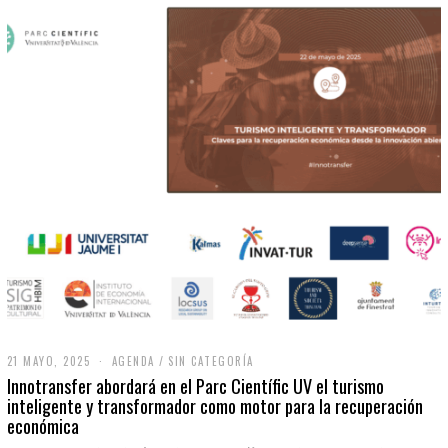
21 MAYO, 2025
2
AGENDA
/
SIN CATEGORÍA
1
Innotransfer abordará en el Parc Científic UV el turismo
M
inteligente y transformador como motor para la recuperación
A
económica
Y
O