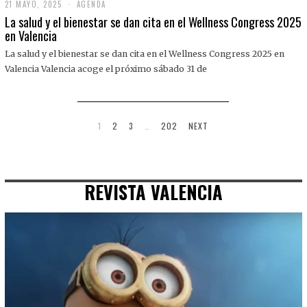
21 MAYO, 2025
2
AGENDA
1
La salud y el bienestar se dan cita en el Wellness Congress 2025
M
en Valencia
A
Y
La salud y el bienestar se dan cita en el Wellness Congress 2025 en
O
,
Valencia Valencia acoge el próximo sábado 31 de
2
0
2
5
1
2
3
…
202
NEXT
REVISTA VALENCIA