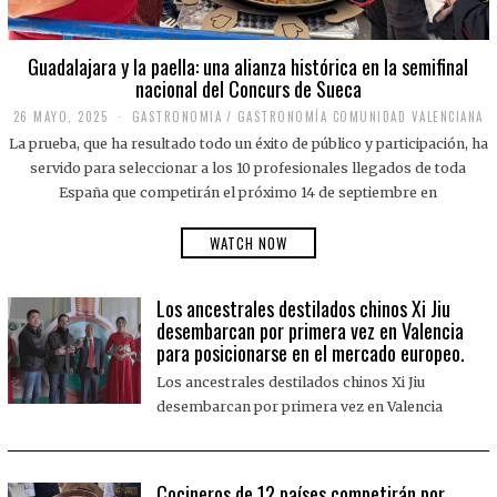
Guadalajara y la paella: una alianza histórica en la semifinal
nacional del Concurs de Sueca
26 MAYO, 2025
2
GASTRONOMIA
/
GASTRONOMÍA COMUNIDAD VALENCIANA
6
La prueba, que ha resultado todo un éxito de público y participación, ha
M
A
servido para seleccionar a los 10 profesionales llegados de toda
Y
España que competirán el próximo 14 de septiembre en
O
,
2
WATCH NOW
0
2
5
Los ancestrales destilados chinos Xi Jiu
desembarcan por primera vez en Valencia
para posicionarse en el mercado europeo.
Los ancestrales destilados chinos Xi Jiu
desembarcan por primera vez en Valencia
Cocineros de 12 países competirán por