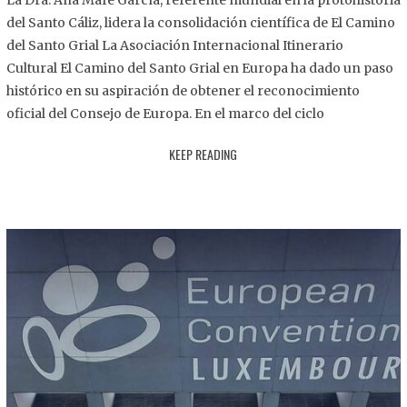
La Dra. Ana Mafé García, referente mundial en la protohistoria
8
del Santo Cáliz, lidera la consolidación científica de El Camino
.
del Santo Grial La Asociación Internacional Itinerario
2
Cultural El Camino del Santo Grial en Europa ha dado un paso
0
histórico en su aspiración de obtener el reconocimiento
2
oficial del Consejo de Europa. En el marco del ciclo
5
KEEP READING