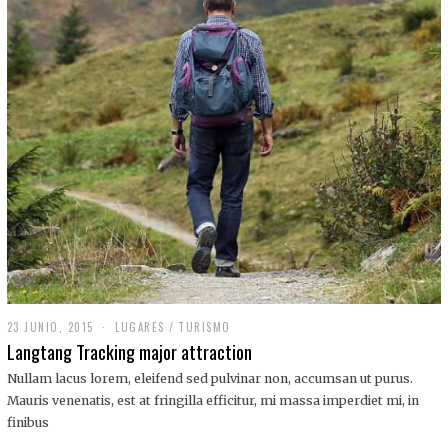
,
2
0
1
9
23 JUNIO, 2015
LUGARES
/
TURISMO
Langtang Tracking major attraction
Nullam lacus lorem, eleifend sed pulvinar non, accumsan ut purus.
Mauris venenatis, est at fringilla efficitur, mi massa imperdiet mi, in
finibus