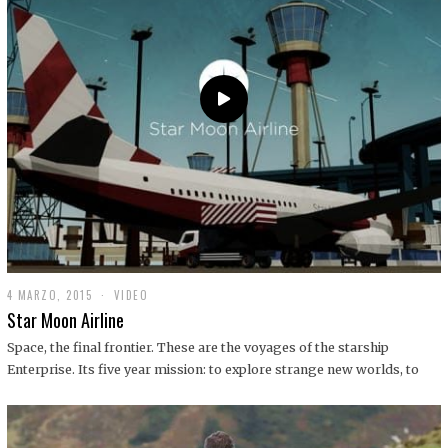
0
1
9
4 MARZO, 2015
1
VIDEO
9
Star Moon Airline
D
I
Space, the final frontier. These are the voyages of the starship
C
Enterprise. Its five year mission: to explore strange new worlds, to
I
E
M
B
R
E