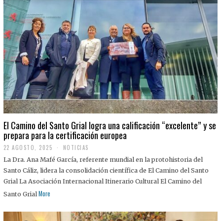
El Camino del Santo Grial logra una calificación “excelente” y se
prepara para la certificación europea
22 AGOSTO, 2025
2
NOTICIAS
2
La Dra. Ana Mafé García, referente mundial en la protohistoria del
A
G
Santo Cáliz, lidera la consolidación científica de El Camino del Santo
O
Grial La Asociación Internacional Itinerario Cultural El Camino del
S
T
More
Santo Grial
O
,
2