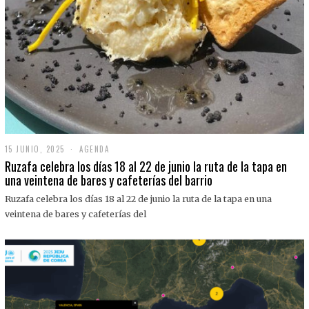
15 JUNIO, 2025
1
AGENDA
5
Ruzafa celebra los días 18 al 22 de junio la ruta de la tapa en
J
una veintena de bares y cafeterías del barrio
U
N
Ruzafa celebra los días 18 al 22 de junio la ruta de la tapa en una
I
O
veintena de bares y cafeterías del
,
2
0
2
5