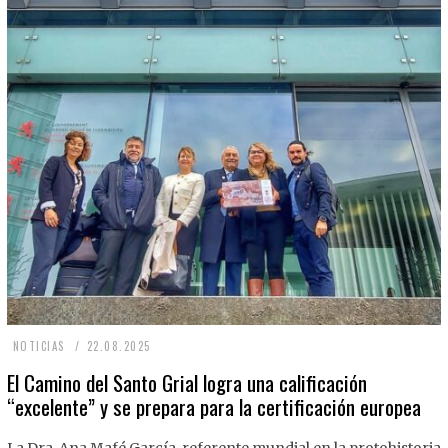
2
NOTICIAS
22.08.2025
2
El Camino del Santo Grial logra una calificación
“excelente” y se prepara para la certificación europea
.
0