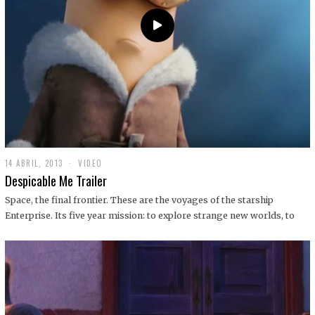
14 ABRIL, 2013
1
VIDEO
9
Despicable Me Trailer
D
I
Space, the final frontier. These are the voyages of the starship
C
Enterprise. Its five year mission: to explore strange new worlds, to
I
E
M
B
R
E
,
2
0
1