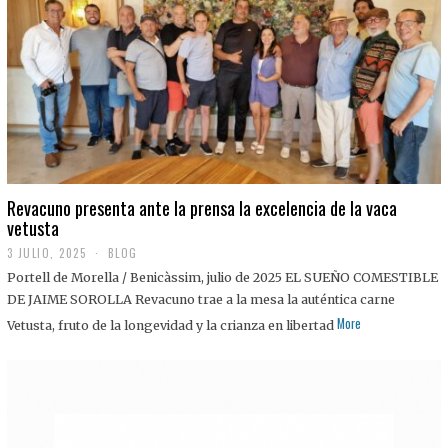
0
2
5
Revacuno presenta ante la prensa la excelencia de la vaca
vetusta
3 JULIO, 2025
1
BLOG
1
Portell de Morella / Benicàssim, julio de 2025 EL SUEÑO COMESTIBLE
J
U
DE JAIME SOROLLA Revacuno trae a la mesa la auténtica carne
L
More
Vetusta, fruto de la longevidad y la crianza en libertad
I
O
,
2
0
2
5