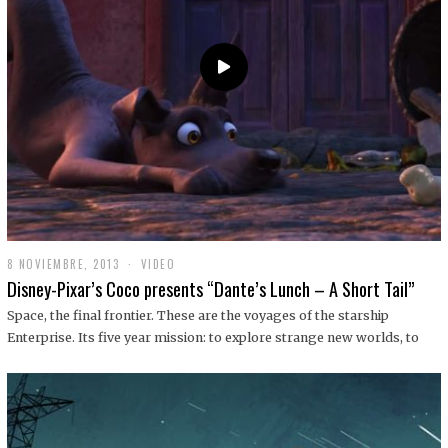
9
8 NOVIEMBRE, 2013
1
VIDEO
9
Disney-Pixar’s Coco presents “Dante’s Lunch – A Short Tail”
D
I
Space, the final frontier. These are the voyages of the starship
C
Enterprise. Its five year mission: to explore strange new worlds, to
I
E
M
B
R
E
,
2