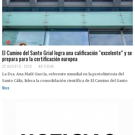
El Camino del Santo Grial logra una calificación “excelente” y se
prepara para la certificación europea
22 AGOSTO, 2025
2
NOTICIAS
2
La Dra. Ana Mafé García, referente mundial en la protohistoria del
A
G
Santo Cáliz, lidera la consolidación científica de El Camino del Santo
O
More
S
T
O
,
2
0
2
5