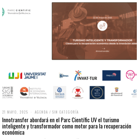
21 MAYO, 2025
2
AGENDA
/
SIN CATEGORÍA
1
Innotransfer abordará en el Parc Científic UV el turismo
M
inteligente y transformador como motor para la recuperación
A
económica
Y
O