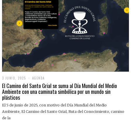
3 JUNIO, 2025
3
AGENDA
J
El Camino del Santo Grial se suma al Día Mundial del Medio
U
Ambiente con una caminata simbólica por un mundo sin
N
plásticos
I
O
,
El 5 de junio de 2025, con motivo del Día Mundial del Medio
2
Ambiente, El Camino del Santo Grial, Ruta del Conocimiento, camino
0
2
de la
5