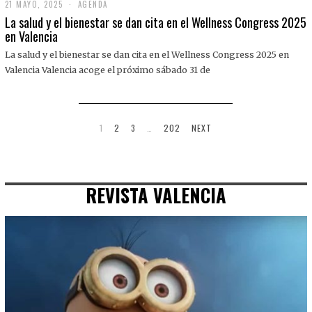
21 MAYO, 2025
2
AGENDA
1
La salud y el bienestar se dan cita en el Wellness Congress 2025
M
en Valencia
A
Y
La salud y el bienestar se dan cita en el Wellness Congress 2025 en
O
,
Valencia Valencia acoge el próximo sábado 31 de
2
0
2
5
1
2
3
…
202
NEXT
REVISTA VALENCIA