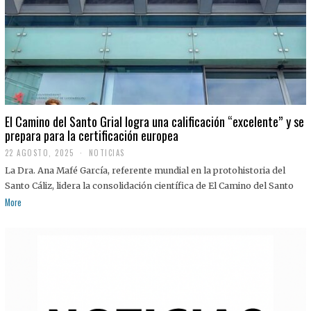
El Camino del Santo Grial logra una calificación “excelente” y se
prepara para la certificación europea
22 AGOSTO, 2025
2
NOTICIAS
2
La Dra. Ana Mafé García, referente mundial en la protohistoria del
A
G
Santo Cáliz, lidera la consolidación científica de El Camino del Santo
O
More
S
T
O
,
2
0
2
5