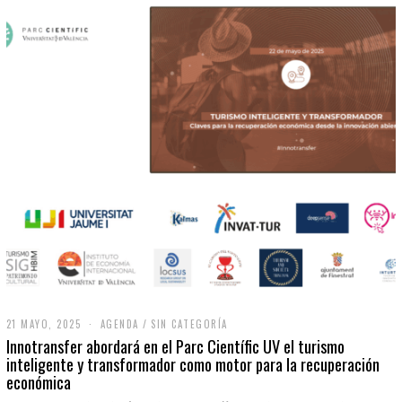
21 MAYO, 2025
2
AGENDA
/
SIN CATEGORÍA
1
Innotransfer abordará en el Parc Científic UV el turismo
M
inteligente y transformador como motor para la recuperación
A
económica
Y
O