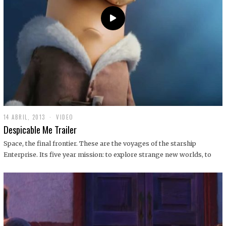
14 ABRIL, 2013
1
VIDEO
9
Despicable Me Trailer
D
I
Space, the final frontier. These are the voyages of the starship
C
Enterprise. Its five year mission: to explore strange new worlds, to
I
E
M
B
R
E
,
2
0
1