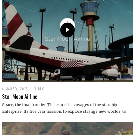
0
1
9
4 MARZO, 2015
1
VIDEO
9
Star Moon Airline
D
I
Space, the final frontier. These are the voyages of the starship
C
Enterprise. Its five year mission: to explore strange new worlds, to
I
E
M
B
R
E