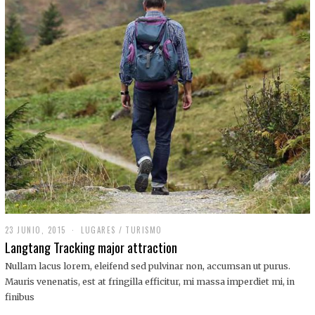
,
2
0
1
9
23 JUNIO, 2015
LUGARES
/
TURISMO
Langtang Tracking major attraction
Nullam lacus lorem, eleifend sed pulvinar non, accumsan ut purus.
Mauris venenatis, est at fringilla efficitur, mi massa imperdiet mi, in
finibus