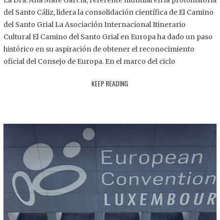
La Dra. Ana Mafé García, referente mundial en la protohistoria
8
del Santo Cáliz, lidera la consolidación científica de El Camino
.
del Santo Grial La Asociación Internacional Itinerario
2
Cultural El Camino del Santo Grial en Europa ha dado un paso
0
histórico en su aspiración de obtener el reconocimiento
2
oficial del Consejo de Europa. En el marco del ciclo
5
KEEP READING