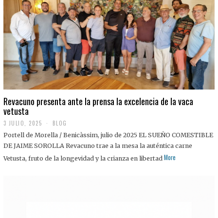
0
2
5
Revacuno presenta ante la prensa la excelencia de la vaca
vetusta
3 JULIO, 2025
1
BLOG
1
Portell de Morella / Benicàssim, julio de 2025 EL SUEÑO COMESTIBLE
J
U
DE JAIME SOROLLA Revacuno trae a la mesa la auténtica carne
L
More
Vetusta, fruto de la longevidad y la crianza en libertad
I
O
,
2
0
2
5