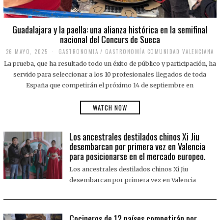
Guadalajara y la paella: una alianza histórica en la semifinal
nacional del Concurs de Sueca
26 MAYO, 2025
2
GASTRONOMIA
/
GASTRONOMÍA COMUNIDAD VALENCIANA
6
La prueba, que ha resultado todo un éxito de público y participación, ha
M
A
servido para seleccionar a los 10 profesionales llegados de toda
Y
España que competirán el próximo 14 de septiembre en
O
,
2
WATCH NOW
0
2
5
Los ancestrales destilados chinos Xi Jiu
desembarcan por primera vez en Valencia
para posicionarse en el mercado europeo.
Los ancestrales destilados chinos Xi Jiu
desembarcan por primera vez en Valencia
Cocineros de 12 países competirán por