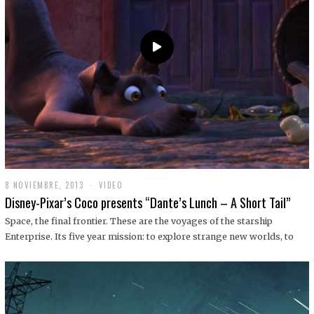
9
8 NOVIEMBRE, 2013
1
VIDEO
9
Disney-Pixar’s Coco presents “Dante’s Lunch – A Short Tail”
D
I
Space, the final frontier. These are the voyages of the starship
C
Enterprise. Its five year mission: to explore strange new worlds, to
I
E
M
B
R
E
,
2