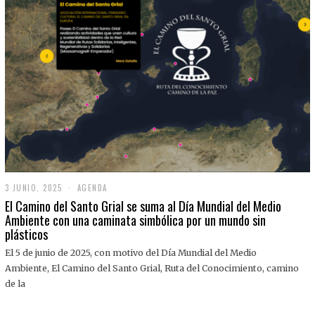
3 JUNIO, 2025
3
AGENDA
J
El Camino del Santo Grial se suma al Día Mundial del Medio
U
Ambiente con una caminata simbólica por un mundo sin
N
plásticos
I
O
,
El 5 de junio de 2025, con motivo del Día Mundial del Medio
2
Ambiente, El Camino del Santo Grial, Ruta del Conocimiento, camino
0
2
de la
5