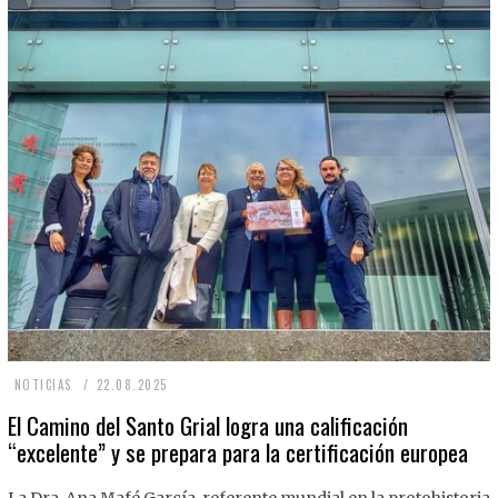
2
NOTICIAS
22.08.2025
2
El Camino del Santo Grial logra una calificación
“excelente” y se prepara para la certificación europea
.
0