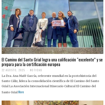
El Camino del Santo Grial logra una calificación “excelente” y se
prepara para la certificación europea
22 AGOSTO, 2025
2
NOTICIAS
2
La Dra. Ana Mafé García, referente mundial en la protohistoria del
A
G
Santo Cáliz, lidera la consolidación científica de El Camino del Santo
O
Grial La Asociación Internacional Itinerario Cultural El Camino del
S
T
More
Santo Grial
O
,
2