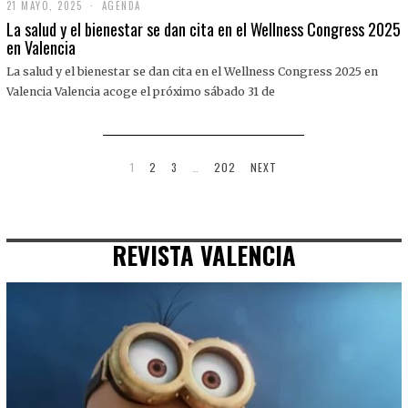
21 MAYO, 2025
2
AGENDA
1
La salud y el bienestar se dan cita en el Wellness Congress 2025
M
en Valencia
A
Y
La salud y el bienestar se dan cita en el Wellness Congress 2025 en
O
,
Valencia Valencia acoge el próximo sábado 31 de
2
0
2
5
1
2
3
…
202
NEXT
REVISTA VALENCIA