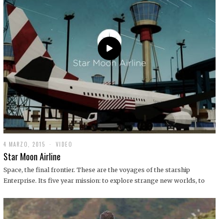
0
1
9
4 MARZO, 2015
1
VIDEO
9
Star Moon Airline
D
I
Space, the final frontier. These are the voyages of the starship
C
Enterprise. Its five year mission: to explore strange new worlds, to
I
E
M
B
R
E