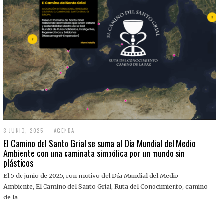
3 JUNIO, 2025
3
AGENDA
J
El Camino del Santo Grial se suma al Día Mundial del Medio
U
Ambiente con una caminata simbólica por un mundo sin
N
plásticos
I
O
,
El 5 de junio de 2025, con motivo del Día Mundial del Medio
2
Ambiente, El Camino del Santo Grial, Ruta del Conocimiento, camino
0
2
de la
5