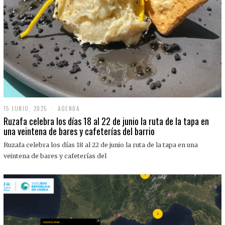
15 JUNIO, 2025
1
AGENDA
5
Ruzafa celebra los días 18 al 22 de junio la ruta de la tapa en
J
una veintena de bares y cafeterías del barrio
U
N
Ruzafa celebra los días 18 al 22 de junio la ruta de la tapa en una
I
O
veintena de bares y cafeterías del
,
2
0
2
5