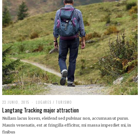
,
2
0
1
9
23 JUNIO, 2015
LUGARES
/
TURISMO
Langtang Tracking major attraction
Nullam lacus lorem, eleifend sed pulvinar non, accumsan ut purus.
Mauris venenatis, est at fringilla efficitur, mi massa imperdiet mi, in
finibus