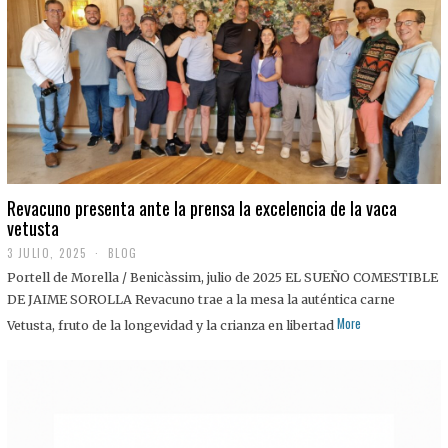
0
2
5
Revacuno presenta ante la prensa la excelencia de la vaca
vetusta
3 JULIO, 2025
1
BLOG
1
Portell de Morella / Benicàssim, julio de 2025 EL SUEÑO COMESTIBLE
J
U
DE JAIME SOROLLA Revacuno trae a la mesa la auténtica carne
L
More
Vetusta, fruto de la longevidad y la crianza en libertad
I
O
,
2
0
2
5