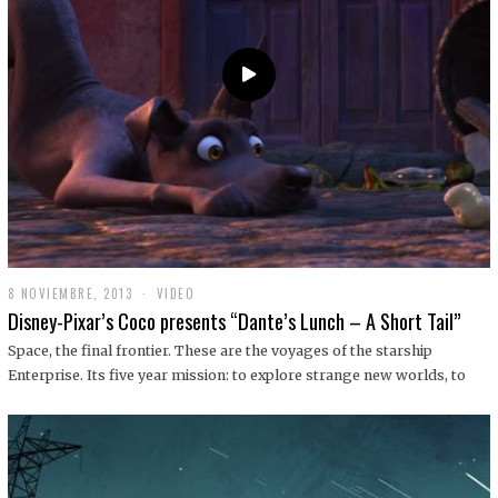
9
8 NOVIEMBRE, 2013
1
VIDEO
9
Disney-Pixar’s Coco presents “Dante’s Lunch – A Short Tail”
D
I
Space, the final frontier. These are the voyages of the starship
C
Enterprise. Its five year mission: to explore strange new worlds, to
I
E
M
B
R
E
,
2