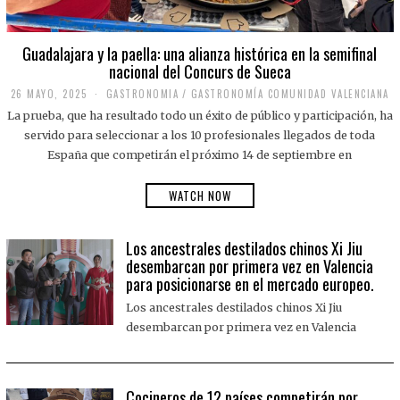
Guadalajara y la paella: una alianza histórica en la semifinal
nacional del Concurs de Sueca
26 MAYO, 2025
2
GASTRONOMIA
/
GASTRONOMÍA COMUNIDAD VALENCIANA
6
La prueba, que ha resultado todo un éxito de público y participación, ha
M
A
servido para seleccionar a los 10 profesionales llegados de toda
Y
España que competirán el próximo 14 de septiembre en
O
,
2
WATCH NOW
0
2
5
Los ancestrales destilados chinos Xi Jiu
desembarcan por primera vez en Valencia
para posicionarse en el mercado europeo.
Los ancestrales destilados chinos Xi Jiu
desembarcan por primera vez en Valencia
Cocineros de 12 países competirán por