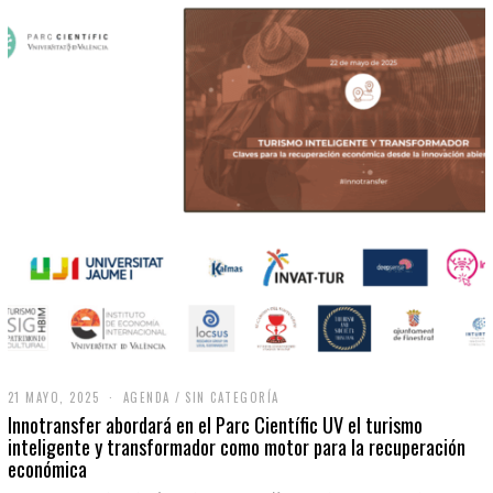
21 MAYO, 2025
2
AGENDA
/
SIN CATEGORÍA
1
Innotransfer abordará en el Parc Científic UV el turismo
M
inteligente y transformador como motor para la recuperación
A
económica
Y
O