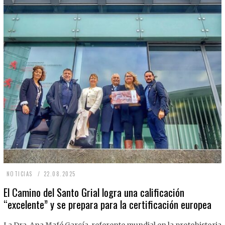
2
NOTICIAS
22.08.2025
2
El Camino del Santo Grial logra una calificación
“excelente” y se prepara para la certificación europea
.
0