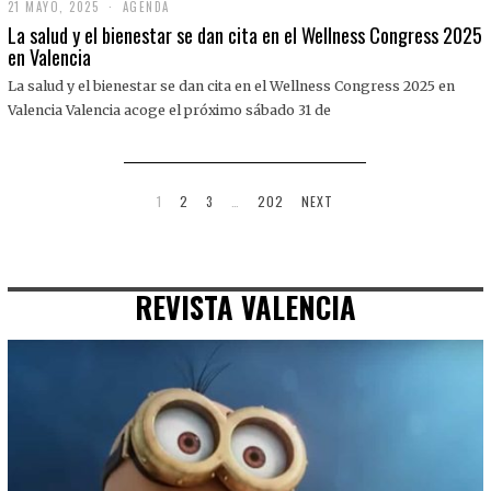
21 MAYO, 2025
2
AGENDA
1
La salud y el bienestar se dan cita en el Wellness Congress 2025
M
en Valencia
A
Y
La salud y el bienestar se dan cita en el Wellness Congress 2025 en
O
,
Valencia Valencia acoge el próximo sábado 31 de
2
0
2
5
1
2
3
…
202
NEXT
REVISTA VALENCIA