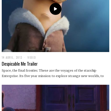
14 ABRIL, 2013
1
VIDEO
9
Despicable Me Trailer
D
I
Space, the final frontier. These are the voyages of the starship
C
Enterprise. Its five year mission: to explore strange new worlds, to
I
E
M
B
R
E
,
2
0
1