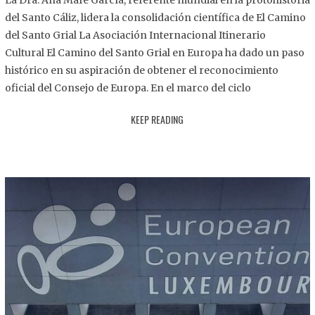
La Dra. Ana Mafé García, referente mundial en la protohistoria
8
del Santo Cáliz, lidera la consolidación científica de El Camino
.
del Santo Grial La Asociación Internacional Itinerario
2
Cultural El Camino del Santo Grial en Europa ha dado un paso
0
histórico en su aspiración de obtener el reconocimiento
2
oficial del Consejo de Europa. En el marco del ciclo
5
KEEP READING