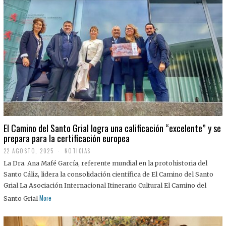
El Camino del Santo Grial logra una calificación “excelente” y se
prepara para la certificación europea
22 AGOSTO, 2025
2
NOTICIAS
2
La Dra. Ana Mafé García, referente mundial en la protohistoria del
A
G
Santo Cáliz, lidera la consolidación científica de El Camino del Santo
O
Grial La Asociación Internacional Itinerario Cultural El Camino del
S
T
More
Santo Grial
O
,
2