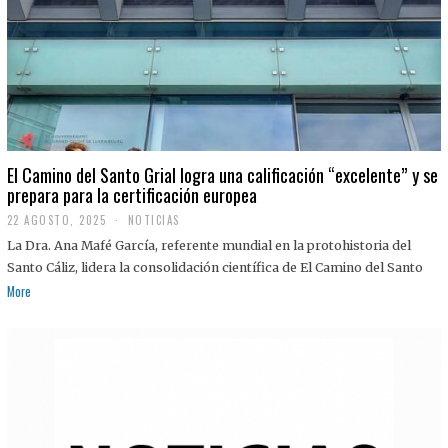
El Camino del Santo Grial logra una calificación “excelente” y se
prepara para la certificación europea
22 AGOSTO, 2025
2
NOTICIAS
2
La Dra. Ana Mafé García, referente mundial en la protohistoria del
A
G
Santo Cáliz, lidera la consolidación científica de El Camino del Santo
O
More
S
T
O
,
2
0
2
5