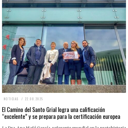
2
NOTICIAS
22.08.2025
2
El Camino del Santo Grial logra una calificación
“excelente” y se prepara para la certificación europea
.
0