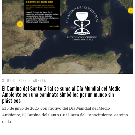
3 JUNIO, 2025
3
AGENDA
J
El Camino del Santo Grial se suma al Día Mundial del Medio
U
Ambiente con una caminata simbólica por un mundo sin
N
plásticos
I
O
,
El 5 de junio de 2025, con motivo del Día Mundial del Medio
2
Ambiente, El Camino del Santo Grial, Ruta del Conocimiento, camino
0
2
de la
5