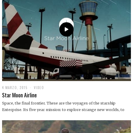
0
1
9
4 MARZO, 2015
1
VIDEO
9
Star Moon Airline
D
I
Space, the final frontier. These are the voyages of the starship
C
Enterprise. Its five year mission: to explore strange new worlds, to
I
E
M
B
R
E