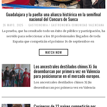
Guadalajara y la paella: una alianza histórica en la semifinal
nacional del Concurs de Sueca
26 MAYO, 2025
2
GASTRONOMIA
/
GASTRONOMÍA COMUNIDAD VALENCIANA
6
La prueba, que ha resultado todo un éxito de público y participación, ha
M
A
servido para seleccionar a los 10 profesionales llegados de toda
Y
España que competirán el próximo 14 de septiembre en
O
,
2
WATCH NOW
0
2
5
Los ancestrales destilados chinos Xi Jiu
desembarcan por primera vez en Valencia
para posicionarse en el mercado europeo.
Los ancestrales destilados chinos Xi Jiu
desembarcan por primera vez en Valencia
Cocineros de 12 países competirán por