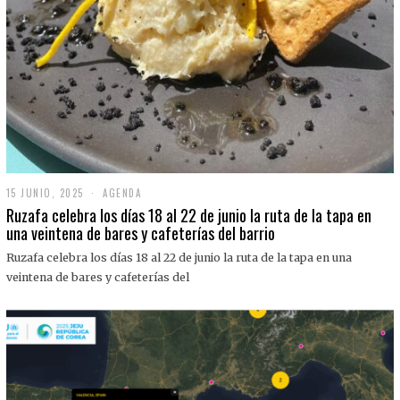
15 JUNIO, 2025
1
AGENDA
5
Ruzafa celebra los días 18 al 22 de junio la ruta de la tapa en
J
una veintena de bares y cafeterías del barrio
U
N
Ruzafa celebra los días 18 al 22 de junio la ruta de la tapa en una
I
O
veintena de bares y cafeterías del
,
2
0
2
5