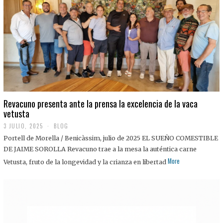
0
2
5
Revacuno presenta ante la prensa la excelencia de la vaca
vetusta
3 JULIO, 2025
1
BLOG
1
Portell de Morella / Benicàssim, julio de 2025 EL SUEÑO COMESTIBLE
J
U
DE JAIME SOROLLA Revacuno trae a la mesa la auténtica carne
L
More
Vetusta, fruto de la longevidad y la crianza en libertad
I
O
,
2
0
2
5