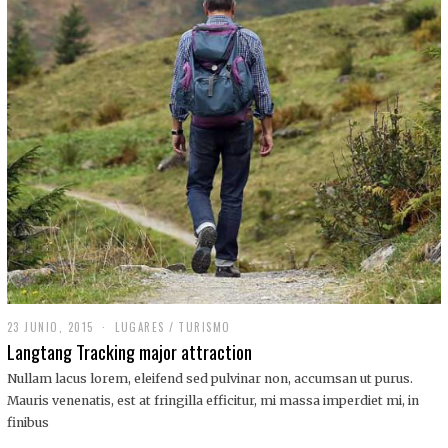
,
2
0
1
9
23 JUNIO, 2015
LUGARES
/
TURISMO
Langtang Tracking major attraction
Nullam lacus lorem, eleifend sed pulvinar non, accumsan ut purus.
Mauris venenatis, est at fringilla efficitur, mi massa imperdiet mi, in
finibus