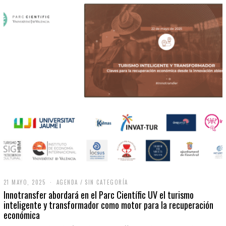
21 MAYO, 2025
2
AGENDA
/
SIN CATEGORÍA
1
Innotransfer abordará en el Parc Científic UV el turismo
M
inteligente y transformador como motor para la recuperación
A
económica
Y
O