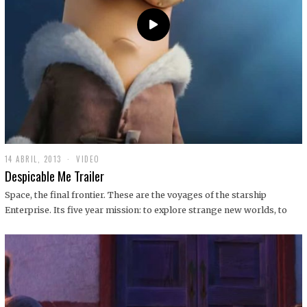
14 ABRIL, 2013
1
VIDEO
9
Despicable Me Trailer
D
I
Space, the final frontier. These are the voyages of the starship
C
Enterprise. Its five year mission: to explore strange new worlds, to
I
E
M
B
R
E
,
2
0
1