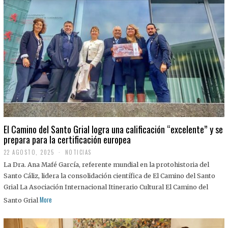
El Camino del Santo Grial logra una calificación “excelente” y se
prepara para la certificación europea
22 AGOSTO, 2025
2
NOTICIAS
2
La Dra. Ana Mafé García, referente mundial en la protohistoria del
A
G
Santo Cáliz, lidera la consolidación científica de El Camino del Santo
O
Grial La Asociación Internacional Itinerario Cultural El Camino del
S
T
More
Santo Grial
O
,
2