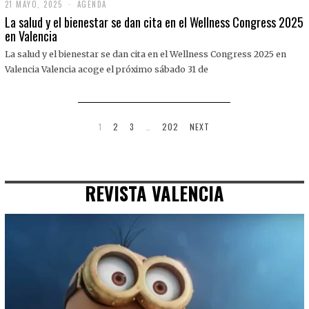
21 MAYO, 2025
2
AGENDA
1
La salud y el bienestar se dan cita en el Wellness Congress 2025
M
en Valencia
A
Y
La salud y el bienestar se dan cita en el Wellness Congress 2025 en
O
,
Valencia Valencia acoge el próximo sábado 31 de
2
0
2
5
1
2
3
…
202
NEXT
REVISTA VALENCIA