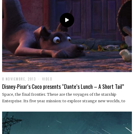
9
8 NOVIEMBRE, 2013
1
VIDEO
9
Disney-Pixar’s Coco presents “Dante’s Lunch – A Short Tail”
D
I
Space, the final frontier. These are the voyages of the starship
C
Enterprise. Its five year mission: to explore strange new worlds, to
I
E
M
B
R
E
,
2