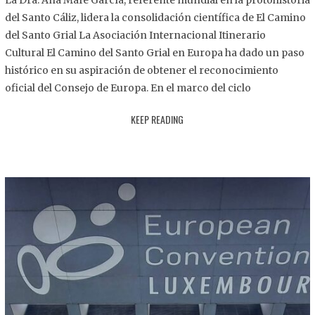
La Dra. Ana Mafé García, referente mundial en la protohistoria
8
del Santo Cáliz, lidera la consolidación científica de El Camino
.
del Santo Grial La Asociación Internacional Itinerario
2
Cultural El Camino del Santo Grial en Europa ha dado un paso
0
histórico en su aspiración de obtener el reconocimiento
2
oficial del Consejo de Europa. En el marco del ciclo
5
KEEP READING