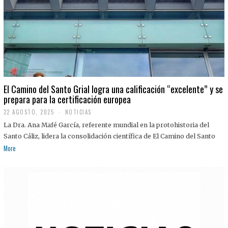
El Camino del Santo Grial logra una calificación “excelente” y se
prepara para la certificación europea
22 AGOSTO, 2025
2
NOTICIAS
2
La Dra. Ana Mafé García, referente mundial en la protohistoria del
A
G
Santo Cáliz, lidera la consolidación científica de El Camino del Santo
O
More
S
T
O
,
2
0
2
5