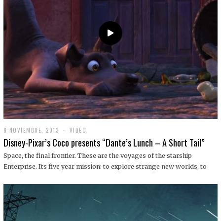
9
8 NOVIEMBRE, 2013
1
VIDEO
9
Disney-Pixar’s Coco presents “Dante’s Lunch – A Short Tail”
D
I
Space, the final frontier. These are the voyages of the starship
C
Enterprise. Its five year mission: to explore strange new worlds, to
I
E
M
B
R
E
,
2