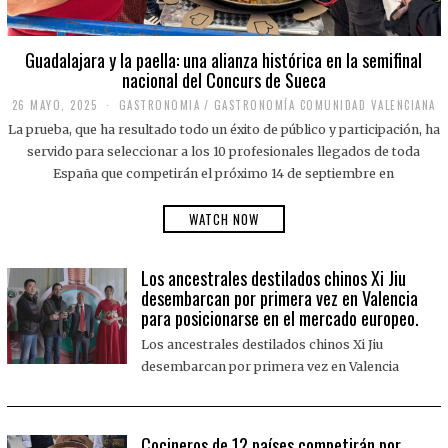
Guadalajara y la paella: una alianza histórica en la semifinal
nacional del Concurs de Sueca
26 MAYO, 2025
2
GASTRONOMIA
/
GASTRONOMÍA COMUNIDAD VALENCIANA
6
La prueba, que ha resultado todo un éxito de público y participación, ha
M
A
servido para seleccionar a los 10 profesionales llegados de toda
Y
España que competirán el próximo 14 de septiembre en
O
,
2
WATCH NOW
0
2
5
Los ancestrales destilados chinos Xi Jiu
desembarcan por primera vez en Valencia
para posicionarse en el mercado europeo.
Los ancestrales destilados chinos Xi Jiu
desembarcan por primera vez en Valencia
Cocineros de 12 países competirán por