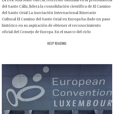
La Dra. Ana Mafé García, referente mundial en la protohistoria
8
del Santo Cáliz, lidera la consolidación científica de El Camino
.
del Santo Grial La Asociación Internacional Itinerario
2
Cultural El Camino del Santo Grial en Europa ha dado un paso
0
histórico en su aspiración de obtener el reconocimiento
2
oficial del Consejo de Europa. En el marco del ciclo
5
KEEP READING