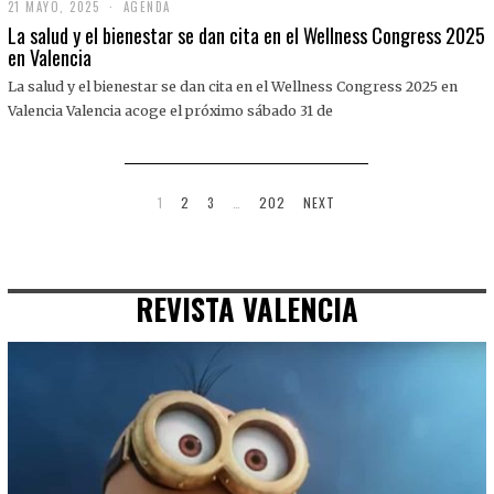
21 MAYO, 2025
2
AGENDA
1
La salud y el bienestar se dan cita en el Wellness Congress 2025
M
en Valencia
A
Y
La salud y el bienestar se dan cita en el Wellness Congress 2025 en
O
,
Valencia Valencia acoge el próximo sábado 31 de
2
0
2
5
1
2
3
…
202
NEXT
REVISTA VALENCIA