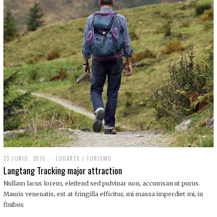
,
2
0
1
9
23 JUNIO, 2015
LUGARES
/
TURISMO
Langtang Tracking major attraction
Nullam lacus lorem, eleifend sed pulvinar non, accumsan ut purus.
Mauris venenatis, est at fringilla efficitur, mi massa imperdiet mi, in
finibus