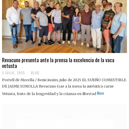
0
2
5
Revacuno presenta ante la prensa la excelencia de la vaca
vetusta
3 JULIO, 2025
1
BLOG
1
Portell de Morella / Benicàssim, julio de 2025 EL SUEÑO COMESTIBLE
J
U
DE JAIME SOROLLA Revacuno trae a la mesa la auténtica carne
L
More
Vetusta, fruto de la longevidad y la crianza en libertad
I
O
,
2
0
2
5