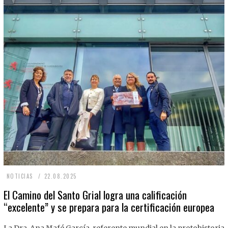
2
NOTICIAS
22.08.2025
2
El Camino del Santo Grial logra una calificación
“excelente” y se prepara para la certificación europea
.
0