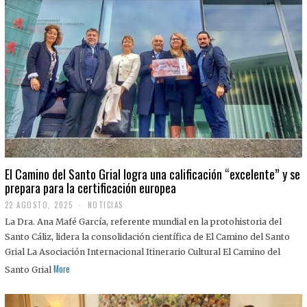
El Camino del Santo Grial logra una calificación “excelente” y se
prepara para la certificación europea
22 AGOSTO, 2025
2
NOTICIAS
2
La Dra. Ana Mafé García, referente mundial en la protohistoria del
A
G
Santo Cáliz, lidera la consolidación científica de El Camino del Santo
O
Grial La Asociación Internacional Itinerario Cultural El Camino del
S
T
More
Santo Grial
O
,
2