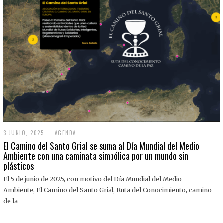
3 JUNIO, 2025
3
AGENDA
J
El Camino del Santo Grial se suma al Día Mundial del Medio
U
Ambiente con una caminata simbólica por un mundo sin
N
plásticos
I
O
,
El 5 de junio de 2025, con motivo del Día Mundial del Medio
2
Ambiente, El Camino del Santo Grial, Ruta del Conocimiento, camino
0
2
de la
5