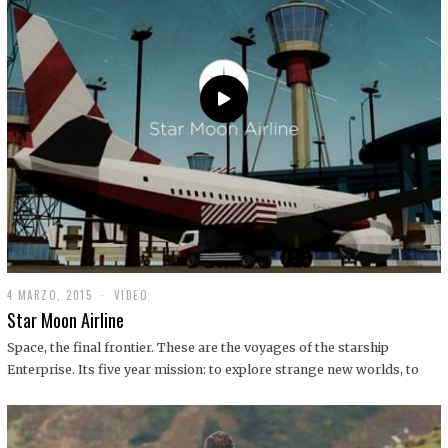
0
1
9
4 MARZO, 2015
1
VIDEO
9
Star Moon Airline
D
I
Space, the final frontier. These are the voyages of the starship
C
Enterprise. Its five year mission: to explore strange new worlds, to
I
E
M
B
R
E