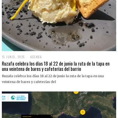
15 JUNIO, 2025
1
AGENDA
5
Ruzafa celebra los días 18 al 22 de junio la ruta de la tapa en
J
una veintena de bares y cafeterías del barrio
U
N
Ruzafa celebra los días 18 al 22 de junio la ruta de la tapa en una
I
O
veintena de bares y cafeterías del
,
2
0
2
5