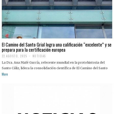
El Camino del Santo Grial logra una calificación “excelente” y se
prepara para la certificación europea
22 AGOSTO, 2025
2
NOTICIAS
2
La Dra. Ana Mafé García, referente mundial en la protohistoria del
A
G
Santo Cáliz, lidera la consolidación científica de El Camino del Santo
O
More
S
T
O
,
2
0
2
5