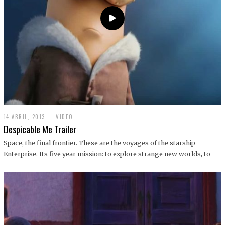
14 ABRIL, 2013
1
VIDEO
9
Despicable Me Trailer
D
I
Space, the final frontier. These are the voyages of the starship
C
Enterprise. Its five year mission: to explore strange new worlds, to
I
E
M
B
R
E
,
2
0
1