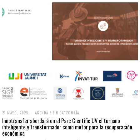
21 MAYO, 2025
2
AGENDA
/
SIN CATEGORÍA
1
Innotransfer abordará en el Parc Científic UV el turismo
M
inteligente y transformador como motor para la recuperación
A
económica
Y
O