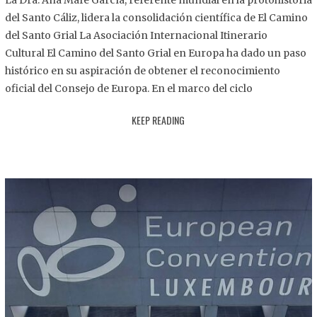
La Dra. Ana Mafé García, referente mundial en la protohistoria
8
del Santo Cáliz, lidera la consolidación científica de El Camino
.
del Santo Grial La Asociación Internacional Itinerario
2
Cultural El Camino del Santo Grial en Europa ha dado un paso
0
histórico en su aspiración de obtener el reconocimiento
2
oficial del Consejo de Europa. En el marco del ciclo
5
KEEP READING