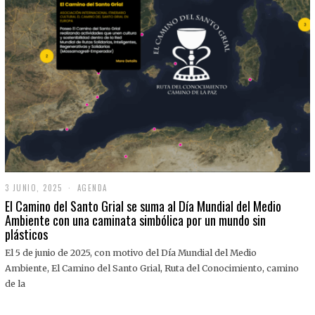
3 JUNIO, 2025
3
AGENDA
J
El Camino del Santo Grial se suma al Día Mundial del Medio
U
Ambiente con una caminata simbólica por un mundo sin
N
plásticos
I
O
,
El 5 de junio de 2025, con motivo del Día Mundial del Medio
2
Ambiente, El Camino del Santo Grial, Ruta del Conocimiento, camino
0
2
de la
5