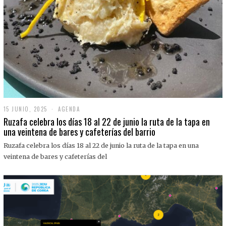
15 JUNIO, 2025
1
AGENDA
5
Ruzafa celebra los días 18 al 22 de junio la ruta de la tapa en
J
una veintena de bares y cafeterías del barrio
U
N
Ruzafa celebra los días 18 al 22 de junio la ruta de la tapa en una
I
O
veintena de bares y cafeterías del
,
2
0
2
5