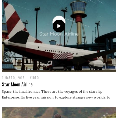
0
1
9
4 MARZO, 2015
1
VIDEO
9
Star Moon Airline
D
I
Space, the final frontier. These are the voyages of the starship
C
Enterprise. Its five year mission: to explore strange new worlds, to
I
E
M
B
R
E