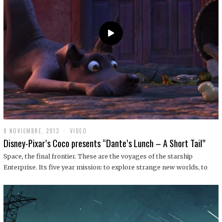
9
8 NOVIEMBRE, 2013
1
VIDEO
9
Disney-Pixar’s Coco presents “Dante’s Lunch – A Short Tail”
D
I
Space, the final frontier. These are the voyages of the starship
C
Enterprise. Its five year mission: to explore strange new worlds, to
I
E
M
B
R
E
,
2