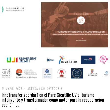
21 MAYO, 2025
2
AGENDA
/
SIN CATEGORÍA
1
Innotransfer abordará en el Parc Científic UV el turismo
M
inteligente y transformador como motor para la recuperación
A
económica
Y
O