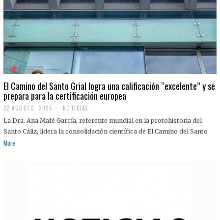
El Camino del Santo Grial logra una calificación “excelente” y se
prepara para la certificación europea
22 AGOSTO, 2025
2
NOTICIAS
2
La Dra. Ana Mafé García, referente mundial en la protohistoria del
A
G
Santo Cáliz, lidera la consolidación científica de El Camino del Santo
O
More
S
T
O
,
2
0
2
5