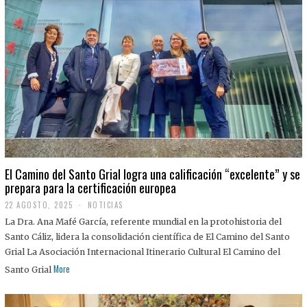
El Camino del Santo Grial logra una calificación “excelente” y se
prepara para la certificación europea
22 AGOSTO, 2025
2
NOTICIAS
2
La Dra. Ana Mafé García, referente mundial en la protohistoria del
A
G
Santo Cáliz, lidera la consolidación científica de El Camino del Santo
O
Grial La Asociación Internacional Itinerario Cultural El Camino del
S
T
More
Santo Grial
O
,
2