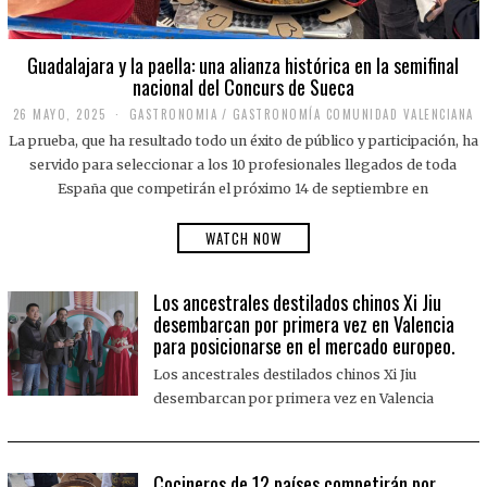
Guadalajara y la paella: una alianza histórica en la semifinal
nacional del Concurs de Sueca
26 MAYO, 2025
2
GASTRONOMIA
/
GASTRONOMÍA COMUNIDAD VALENCIANA
6
La prueba, que ha resultado todo un éxito de público y participación, ha
M
A
servido para seleccionar a los 10 profesionales llegados de toda
Y
España que competirán el próximo 14 de septiembre en
O
,
2
WATCH NOW
0
2
5
Los ancestrales destilados chinos Xi Jiu
desembarcan por primera vez en Valencia
para posicionarse en el mercado europeo.
Los ancestrales destilados chinos Xi Jiu
desembarcan por primera vez en Valencia
Cocineros de 12 países competirán por