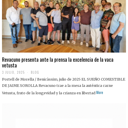
0
2
5
Revacuno presenta ante la prensa la excelencia de la vaca
vetusta
3 JULIO, 2025
1
BLOG
1
Portell de Morella / Benicàssim, julio de 2025 EL SUEÑO COMESTIBLE
J
U
DE JAIME SOROLLA Revacuno trae a la mesa la auténtica carne
L
More
Vetusta, fruto de la longevidad y la crianza en libertad
I
O
,
2
0
2
5