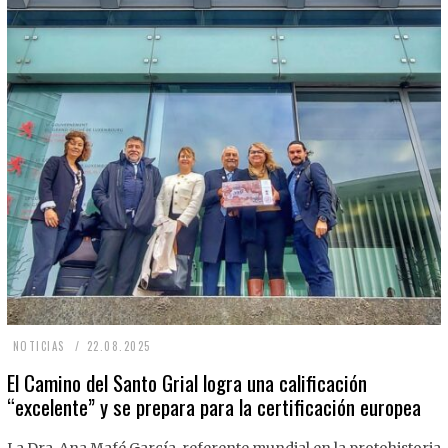
2
NOTICIAS
22.08.2025
2
El Camino del Santo Grial logra una calificación
“excelente” y se prepara para la certificación europea
.
0