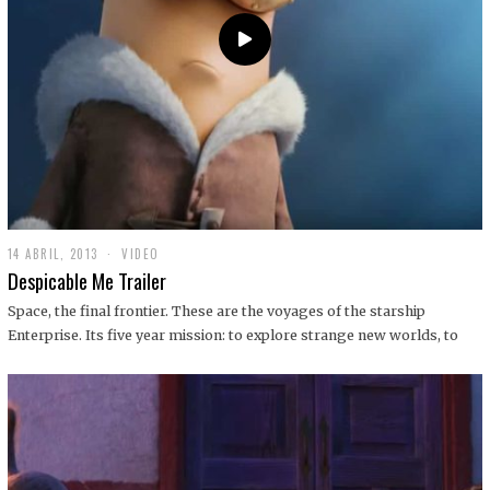
14 ABRIL, 2013
1
VIDEO
9
Despicable Me Trailer
D
I
Space, the final frontier. These are the voyages of the starship
C
Enterprise. Its five year mission: to explore strange new worlds, to
I
E
M
B
R
E
,
2
0
1