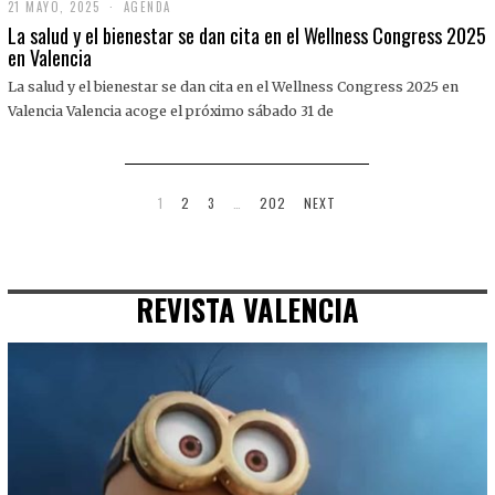
21 MAYO, 2025
2
AGENDA
1
La salud y el bienestar se dan cita en el Wellness Congress 2025
M
en Valencia
A
Y
La salud y el bienestar se dan cita en el Wellness Congress 2025 en
O
,
Valencia Valencia acoge el próximo sábado 31 de
2
0
2
5
1
2
3
…
202
NEXT
REVISTA VALENCIA