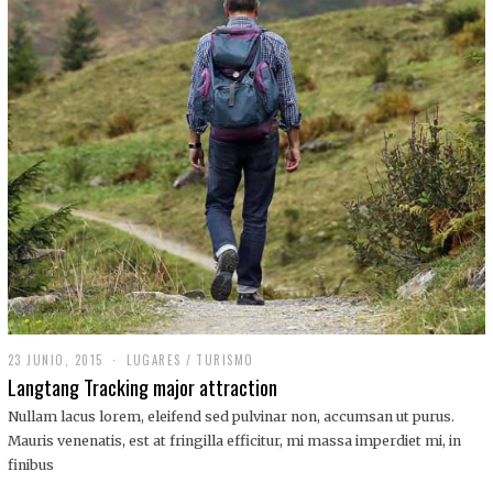
,
2
0
1
9
23 JUNIO, 2015
LUGARES
/
TURISMO
Langtang Tracking major attraction
Nullam lacus lorem, eleifend sed pulvinar non, accumsan ut purus.
Mauris venenatis, est at fringilla efficitur, mi massa imperdiet mi, in
finibus