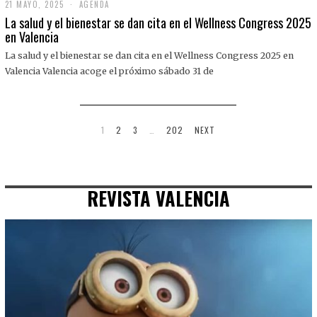
21 MAYO, 2025
2
AGENDA
1
La salud y el bienestar se dan cita en el Wellness Congress 2025
M
en Valencia
A
Y
La salud y el bienestar se dan cita en el Wellness Congress 2025 en
O
,
Valencia Valencia acoge el próximo sábado 31 de
2
0
2
5
1
2
3
…
202
NEXT
REVISTA VALENCIA