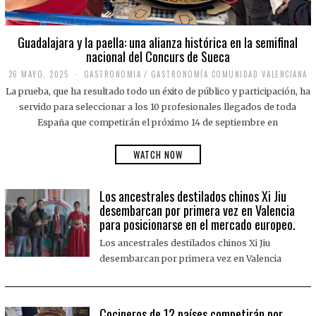
Guadalajara y la paella: una alianza histórica en la semifinal
nacional del Concurs de Sueca
26 MAYO, 2025
2
GASTRONOMIA
/
GASTRONOMÍA COMUNIDAD VALENCIANA
6
La prueba, que ha resultado todo un éxito de público y participación, ha
M
A
servido para seleccionar a los 10 profesionales llegados de toda
Y
España que competirán el próximo 14 de septiembre en
O
,
2
WATCH NOW
0
2
5
Los ancestrales destilados chinos Xi Jiu
desembarcan por primera vez en Valencia
para posicionarse en el mercado europeo.
Los ancestrales destilados chinos Xi Jiu
desembarcan por primera vez en Valencia
Cocineros de 12 países competirán por