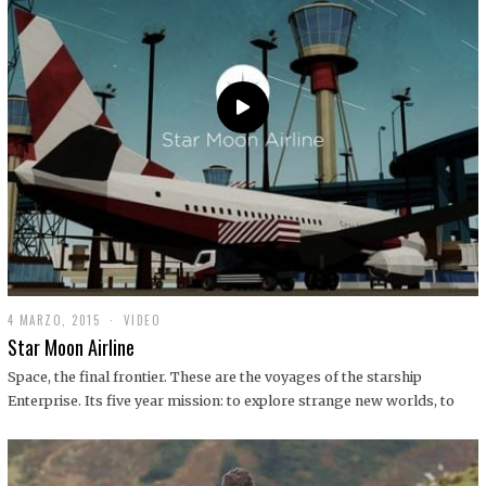
0
1
9
4 MARZO, 2015
1
VIDEO
9
Star Moon Airline
D
I
Space, the final frontier. These are the voyages of the starship
C
Enterprise. Its five year mission: to explore strange new worlds, to
I
E
M
B
R
E