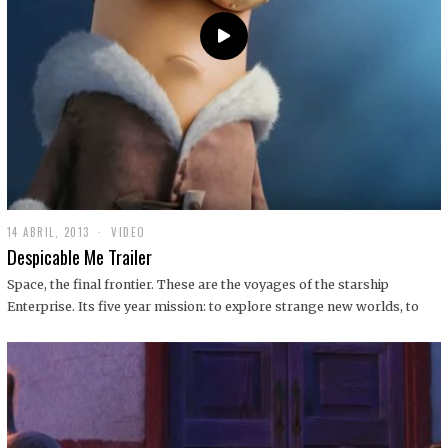
14 ABRIL, 2013
1
VIDEO
9
Despicable Me Trailer
D
I
Space, the final frontier. These are the voyages of the starship
C
Enterprise. Its five year mission: to explore strange new worlds, to
I
E
M
B
R
E
,
2
0
1