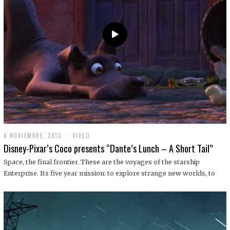
9
8 NOVIEMBRE, 2013
1
VIDEO
9
Disney-Pixar’s Coco presents “Dante’s Lunch – A Short Tail”
D
I
Space, the final frontier. These are the voyages of the starship
C
Enterprise. Its five year mission: to explore strange new worlds, to
I
E
M
B
R
E
,
2