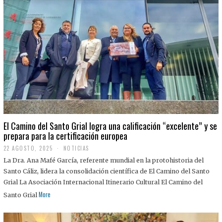
El Camino del Santo Grial logra una calificación “excelente” y se
prepara para la certificación europea
22 AGOSTO, 2025
2
NOTICIAS
2
La Dra. Ana Mafé García, referente mundial en la protohistoria del
A
G
Santo Cáliz, lidera la consolidación científica de El Camino del Santo
O
Grial La Asociación Internacional Itinerario Cultural El Camino del
S
T
More
Santo Grial
O
,
2