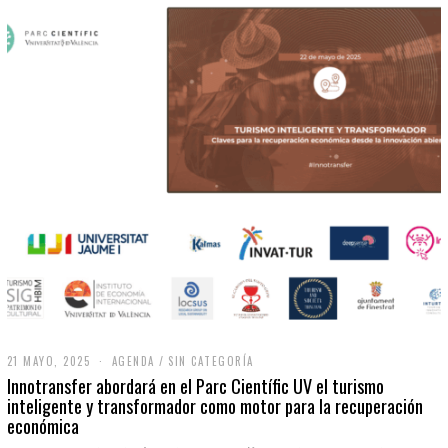
21 MAYO, 2025
2
AGENDA
/
SIN CATEGORÍA
1
Innotransfer abordará en el Parc Científic UV el turismo
M
inteligente y transformador como motor para la recuperación
A
económica
Y
O