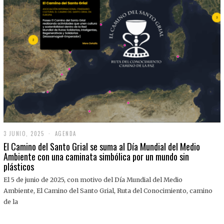
3 JUNIO, 2025
3
AGENDA
J
El Camino del Santo Grial se suma al Día Mundial del Medio
U
Ambiente con una caminata simbólica por un mundo sin
N
plásticos
I
O
,
El 5 de junio de 2025, con motivo del Día Mundial del Medio
2
Ambiente, El Camino del Santo Grial, Ruta del Conocimiento, camino
0
2
de la
5