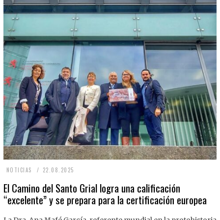
2
NOTICIAS
22.08.2025
2
El Camino del Santo Grial logra una calificación
“excelente” y se prepara para la certificación europea
.
0