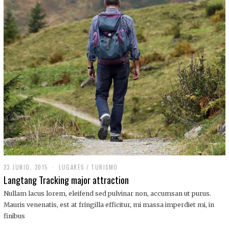
,
2
0
1
9
23 JUNIO, 2015
LUGARES
/
TURISMO
Langtang Tracking major attraction
Nullam lacus lorem, eleifend sed pulvinar non, accumsan ut purus.
Mauris venenatis, est at fringilla efficitur, mi massa imperdiet mi, in
finibus