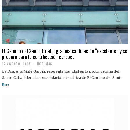
El Camino del Santo Grial logra una calificación “excelente” y se
prepara para la certificación europea
22 AGOSTO, 2025
2
NOTICIAS
2
La Dra. Ana Mafé García, referente mundial en la protohistoria del
A
G
Santo Cáliz, lidera la consolidación científica de El Camino del Santo
O
More
S
T
O
,
2
0
2
5