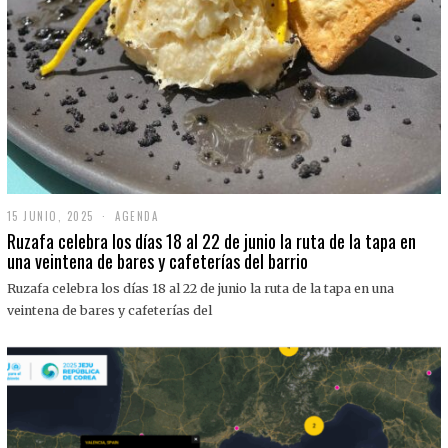
15 JUNIO, 2025
1
AGENDA
5
Ruzafa celebra los días 18 al 22 de junio la ruta de la tapa en
J
una veintena de bares y cafeterías del barrio
U
N
Ruzafa celebra los días 18 al 22 de junio la ruta de la tapa en una
I
O
veintena de bares y cafeterías del
,
2
0
2
5