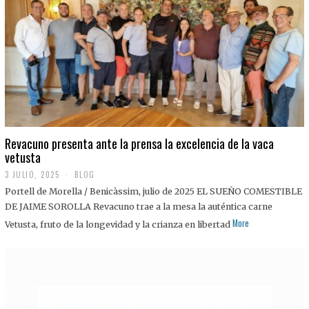
0
2
5
Revacuno presenta ante la prensa la excelencia de la vaca
vetusta
3 JULIO, 2025
1
BLOG
1
Portell de Morella / Benicàssim, julio de 2025 EL SUEÑO COMESTIBLE
J
U
DE JAIME SOROLLA Revacuno trae a la mesa la auténtica carne
L
More
Vetusta, fruto de la longevidad y la crianza en libertad
I
O
,
2
0
2
5