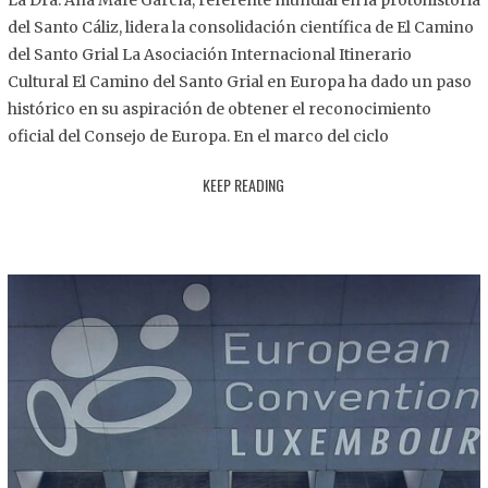
La Dra. Ana Mafé García, referente mundial en la protohistoria
8
del Santo Cáliz, lidera la consolidación científica de El Camino
.
del Santo Grial La Asociación Internacional Itinerario
2
Cultural El Camino del Santo Grial en Europa ha dado un paso
0
histórico en su aspiración de obtener el reconocimiento
2
oficial del Consejo de Europa. En el marco del ciclo
5
KEEP READING