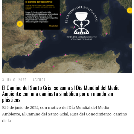
3 JUNIO, 2025
3
AGENDA
J
El Camino del Santo Grial se suma al Día Mundial del Medio
U
Ambiente con una caminata simbólica por un mundo sin
N
plásticos
I
O
,
El 5 de junio de 2025, con motivo del Día Mundial del Medio
2
Ambiente, El Camino del Santo Grial, Ruta del Conocimiento, camino
0
2
de la
5