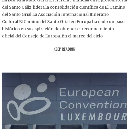
La Dra. Ana Mafé García, referente mundial en la protohistoria
8
del Santo Cáliz, lidera la consolidación científica de El Camino
.
del Santo Grial La Asociación Internacional Itinerario
2
Cultural El Camino del Santo Grial en Europa ha dado un paso
0
histórico en su aspiración de obtener el reconocimiento
2
oficial del Consejo de Europa. En el marco del ciclo
5
KEEP READING