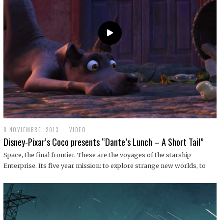
9
8 NOVIEMBRE, 2013
1
VIDEO
9
Disney-Pixar’s Coco presents “Dante’s Lunch – A Short Tail”
D
I
Space, the final frontier. These are the voyages of the starship
C
Enterprise. Its five year mission: to explore strange new worlds, to
I
E
M
B
R
E
,
2