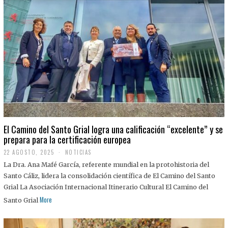
El Camino del Santo Grial logra una calificación “excelente” y se
prepara para la certificación europea
22 AGOSTO, 2025
2
NOTICIAS
2
La Dra. Ana Mafé García, referente mundial en la protohistoria del
A
G
Santo Cáliz, lidera la consolidación científica de El Camino del Santo
O
Grial La Asociación Internacional Itinerario Cultural El Camino del
S
T
More
Santo Grial
O
,
2