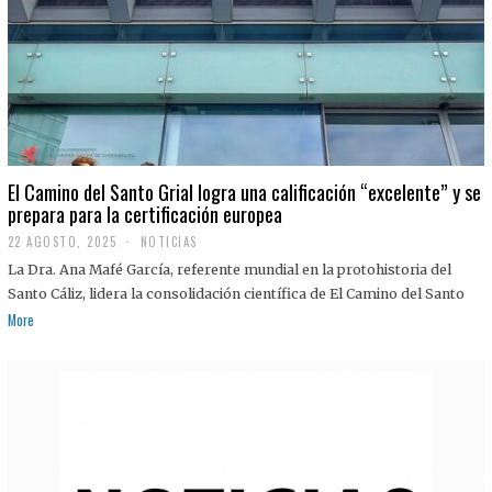
El Camino del Santo Grial logra una calificación “excelente” y se
prepara para la certificación europea
22 AGOSTO, 2025
2
NOTICIAS
2
La Dra. Ana Mafé García, referente mundial en la protohistoria del
A
G
Santo Cáliz, lidera la consolidación científica de El Camino del Santo
O
More
S
T
O
,
2
0
2
5