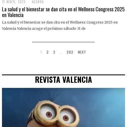
21 MAYO, 2025
2
AGENDA
1
La salud y el bienestar se dan cita en el Wellness Congress 2025
M
en Valencia
A
Y
La salud y el bienestar se dan cita en el Wellness Congress 2025 en
O
,
Valencia Valencia acoge el próximo sábado 31 de
2
0
2
5
1
2
3
…
202
NEXT
REVISTA VALENCIA