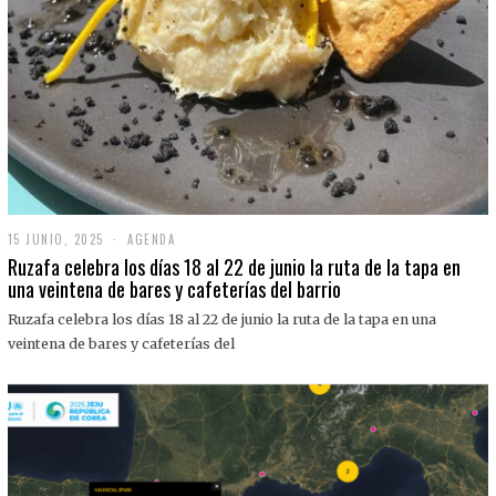
15 JUNIO, 2025
1
AGENDA
5
Ruzafa celebra los días 18 al 22 de junio la ruta de la tapa en
J
una veintena de bares y cafeterías del barrio
U
N
Ruzafa celebra los días 18 al 22 de junio la ruta de la tapa en una
I
O
veintena de bares y cafeterías del
,
2
0
2
5