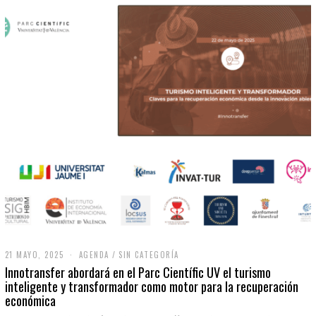
21 MAYO, 2025
2
AGENDA
/
SIN CATEGORÍA
1
Innotransfer abordará en el Parc Científic UV el turismo
M
inteligente y transformador como motor para la recuperación
A
económica
Y
O