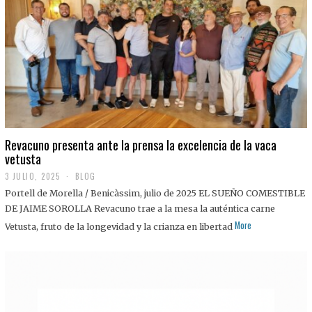
0
2
5
Revacuno presenta ante la prensa la excelencia de la vaca
vetusta
3 JULIO, 2025
1
BLOG
1
Portell de Morella / Benicàssim, julio de 2025 EL SUEÑO COMESTIBLE
J
U
DE JAIME SOROLLA Revacuno trae a la mesa la auténtica carne
L
More
Vetusta, fruto de la longevidad y la crianza en libertad
I
O
,
2
0
2
5