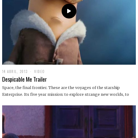
14 ABRIL, 2013
1
VIDEO
9
Despicable Me Trailer
D
I
Space, the final frontier. These are the voyages of the starship
C
Enterprise. Its five year mission: to explore strange new worlds, to
I
E
M
B
R
E
,
2
0
1