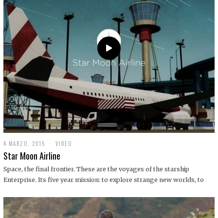
0
1
9
4 MARZO, 2015
1
VIDEO
9
Star Moon Airline
D
I
Space, the final frontier. These are the voyages of the starship
C
Enterprise. Its five year mission: to explore strange new worlds, to
I
E
M
B
R
E