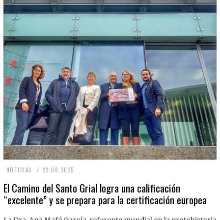
2
NOTICIAS
22.08.2025
2
El Camino del Santo Grial logra una calificación
“excelente” y se prepara para la certificación europea
.
0