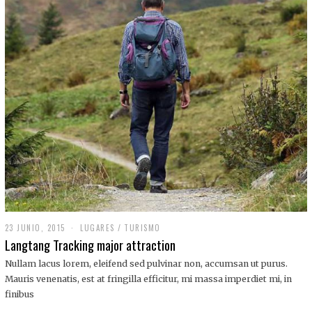
,
2
0
1
9
23 JUNIO, 2015
LUGARES
/
TURISMO
Langtang Tracking major attraction
Nullam lacus lorem, eleifend sed pulvinar non, accumsan ut purus.
Mauris venenatis, est at fringilla efficitur, mi massa imperdiet mi, in
finibus