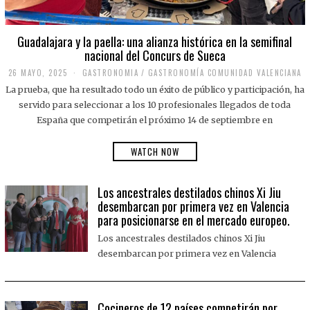
Guadalajara y la paella: una alianza histórica en la semifinal
nacional del Concurs de Sueca
26 MAYO, 2025
2
GASTRONOMIA
/
GASTRONOMÍA COMUNIDAD VALENCIANA
6
La prueba, que ha resultado todo un éxito de público y participación, ha
M
A
servido para seleccionar a los 10 profesionales llegados de toda
Y
España que competirán el próximo 14 de septiembre en
O
,
2
WATCH NOW
0
2
5
Los ancestrales destilados chinos Xi Jiu
desembarcan por primera vez en Valencia
para posicionarse en el mercado europeo.
Los ancestrales destilados chinos Xi Jiu
desembarcan por primera vez en Valencia
Cocineros de 12 países competirán por