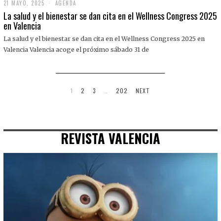
21 MAYO, 2025
2
AGENDA
1
La salud y el bienestar se dan cita en el Wellness Congress 2025
M
en Valencia
A
Y
La salud y el bienestar se dan cita en el Wellness Congress 2025 en
O
,
Valencia Valencia acoge el próximo sábado 31 de
2
0
2
5
1
2
3
…
202
NEXT
REVISTA VALENCIA