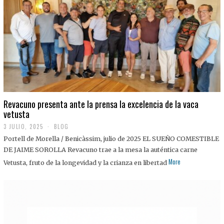
0
2
5
Revacuno presenta ante la prensa la excelencia de la vaca
vetusta
3 JULIO, 2025
1
BLOG
1
Portell de Morella / Benicàssim, julio de 2025 EL SUEÑO COMESTIBLE
J
U
DE JAIME SOROLLA Revacuno trae a la mesa la auténtica carne
L
More
Vetusta, fruto de la longevidad y la crianza en libertad
I
O
,
2
0
2
5