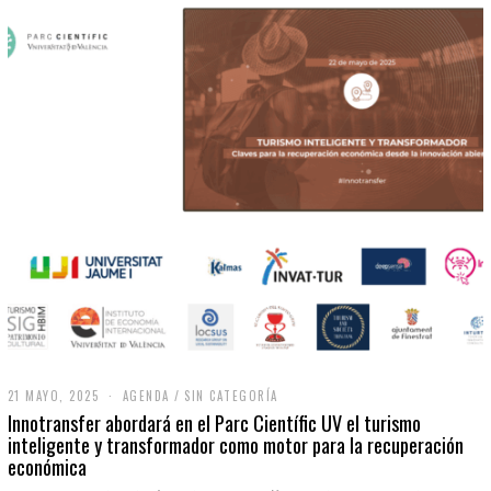
21 MAYO, 2025
2
AGENDA
/
SIN CATEGORÍA
1
Innotransfer abordará en el Parc Científic UV el turismo
M
inteligente y transformador como motor para la recuperación
A
económica
Y
O