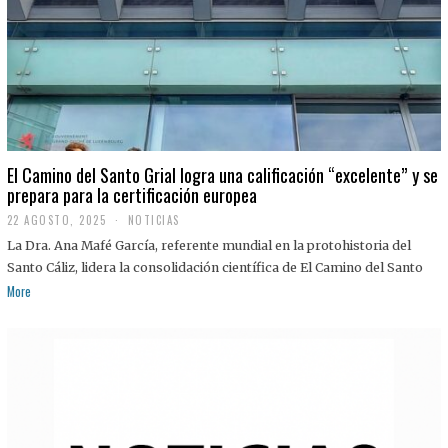
El Camino del Santo Grial logra una calificación “excelente” y se
prepara para la certificación europea
22 AGOSTO, 2025
2
NOTICIAS
2
La Dra. Ana Mafé García, referente mundial en la protohistoria del
A
G
Santo Cáliz, lidera la consolidación científica de El Camino del Santo
O
More
S
T
O
,
2
0
2
5