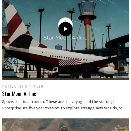
0
1
9
4 MARZO, 2015
1
VIDEO
9
Star Moon Airline
D
I
Space, the final frontier. These are the voyages of the starship
C
Enterprise. Its five year mission: to explore strange new worlds, to
I
E
M
B
R
E