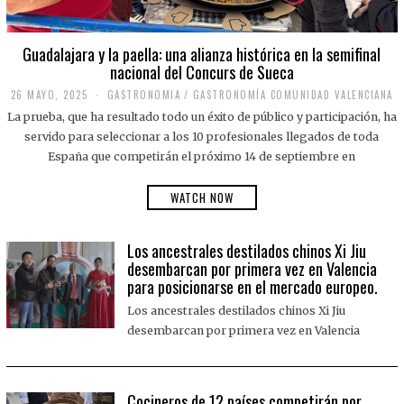
Guadalajara y la paella: una alianza histórica en la semifinal
nacional del Concurs de Sueca
26 MAYO, 2025
2
GASTRONOMIA
/
GASTRONOMÍA COMUNIDAD VALENCIANA
6
La prueba, que ha resultado todo un éxito de público y participación, ha
M
A
servido para seleccionar a los 10 profesionales llegados de toda
Y
España que competirán el próximo 14 de septiembre en
O
,
2
WATCH NOW
0
2
5
Los ancestrales destilados chinos Xi Jiu
desembarcan por primera vez en Valencia
para posicionarse en el mercado europeo.
Los ancestrales destilados chinos Xi Jiu
desembarcan por primera vez en Valencia
Cocineros de 12 países competirán por