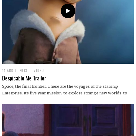
14 ABRIL, 2013
1
VIDEO
9
Despicable Me Trailer
D
I
Space, the final frontier. These are the voyages of the starship
C
Enterprise. Its five year mission: to explore strange new worlds, to
I
E
M
B
R
E
,
2
0
1