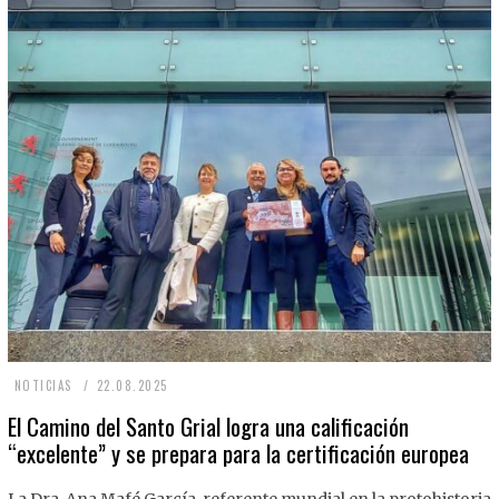
2
NOTICIAS
22.08.2025
2
El Camino del Santo Grial logra una calificación
“excelente” y se prepara para la certificación europea
.
0