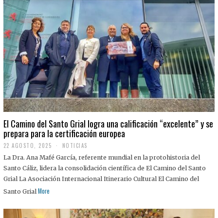
El Camino del Santo Grial logra una calificación “excelente” y se
prepara para la certificación europea
22 AGOSTO, 2025
2
NOTICIAS
2
La Dra. Ana Mafé García, referente mundial en la protohistoria del
A
G
Santo Cáliz, lidera la consolidación científica de El Camino del Santo
O
Grial La Asociación Internacional Itinerario Cultural El Camino del
S
T
More
Santo Grial
O
,
2