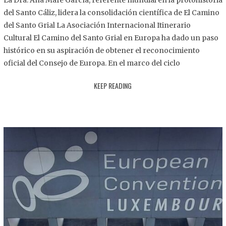
La Dra. Ana Mafé García, referente mundial en la protohistoria
8
del Santo Cáliz, lidera la consolidación científica de El Camino
.
del Santo Grial La Asociación Internacional Itinerario
2
Cultural El Camino del Santo Grial en Europa ha dado un paso
0
histórico en su aspiración de obtener el reconocimiento
2
oficial del Consejo de Europa. En el marco del ciclo
5
KEEP READING