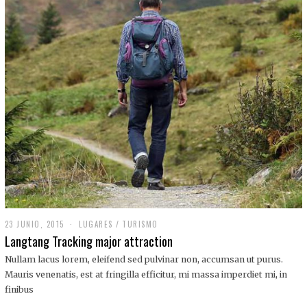
,
2
0
1
9
23 JUNIO, 2015
LUGARES
/
TURISMO
Langtang Tracking major attraction
Nullam lacus lorem, eleifend sed pulvinar non, accumsan ut purus.
Mauris venenatis, est at fringilla efficitur, mi massa imperdiet mi, in
finibus