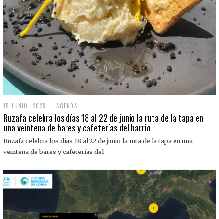
15 JUNIO, 2025
1
AGENDA
5
Ruzafa celebra los días 18 al 22 de junio la ruta de la tapa en
J
una veintena de bares y cafeterías del barrio
U
N
Ruzafa celebra los días 18 al 22 de junio la ruta de la tapa en una
I
O
veintena de bares y cafeterías del
,
2
0
2
5