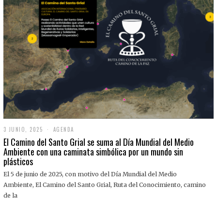
3 JUNIO, 2025
3
AGENDA
J
El Camino del Santo Grial se suma al Día Mundial del Medio
U
Ambiente con una caminata simbólica por un mundo sin
N
plásticos
I
O
,
El 5 de junio de 2025, con motivo del Día Mundial del Medio
2
Ambiente, El Camino del Santo Grial, Ruta del Conocimiento, camino
0
2
de la
5