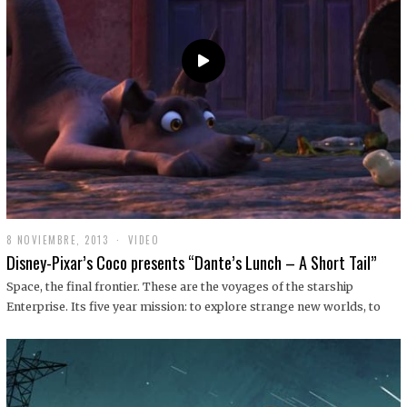
9
8 NOVIEMBRE, 2013
1
VIDEO
9
Disney-Pixar’s Coco presents “Dante’s Lunch – A Short Tail”
D
I
Space, the final frontier. These are the voyages of the starship
C
Enterprise. Its five year mission: to explore strange new worlds, to
I
E
M
B
R
E
,
2