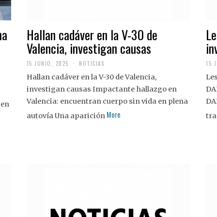
na
Hallan cadáver en la V-30 de
Le
Valencia, investigan causas
in
15 JUNIO, 2025
NOTICIAS
15 
Hallan cadáver en la V-30 de Valencia,
Les
investigan causas Impactante hallazgo en
DA
Valencia: encuentran cuerpo sin vida en plena
DA
 en
More
autovía Una aparición
tra