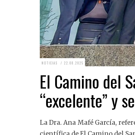
2
NOTICIAS
22.08.2025
2
El Camino del Sa
.
0
“excelente” y se
8
.
2
La Dra. Ana Mafé García, refer
0
2
científica de El Camino del Sa