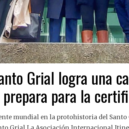
nto Grial logra una ca
 prepara para la certi
ente mundial en la protohistoria del Santo 
nto Grial La Asociación Internacional Itin