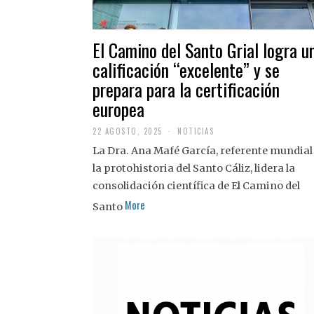
El Camino del Santo Grial logra u
calificación “excelente” y se
prepara para la certificación
europea
22 AGOSTO, 2025
2
NOTICIAS
2
La Dra. Ana Mafé García, referente mundial
A
G
la protohistoria del Santo Cáliz, lidera la
O
S
consolidación científica de El Camino del
T
More
O
Santo
,
2
0
2
5