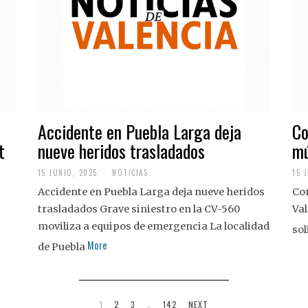
Accidente en Puebla Larga deja
Co
t
nueve heridos trasladados
mú
15 JUNIO, 2025
NOTICIAS
15 
Accidente en Puebla Larga deja nueve heridos
Con
trasladados Grave siniestro en la CV-560
Val
moviliza a equipos de emergencia La localidad
sol
More
de Puebla
1
2
3
…
142
NEXT