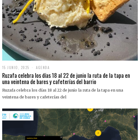
15 JUNIO, 2025
1
AGENDA
5
Ruzafa celebra los días 18 al 22 de junio la ruta de la tapa en
J
una veintena de bares y cafeterías del barrio
U
N
Ruzafa celebra los días 18 al 22 de junio la ruta de la tapa en una
I
O
veintena de bares y cafeterías del
,
2
0
2
5