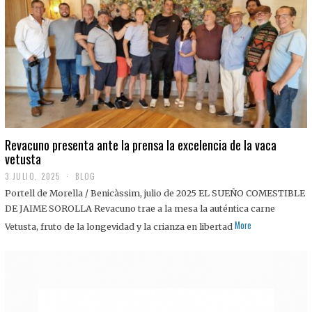
0
2
5
Revacuno presenta ante la prensa la excelencia de la vaca
vetusta
3 JULIO, 2025
1
BLOG
1
Portell de Morella / Benicàssim, julio de 2025 EL SUEÑO COMESTIBLE
J
U
DE JAIME SOROLLA Revacuno trae a la mesa la auténtica carne
L
More
Vetusta, fruto de la longevidad y la crianza en libertad
I
O
,
2
0
2
5