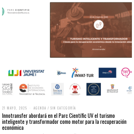
21 MAYO, 2025
2
AGENDA
/
SIN CATEGORÍA
1
Innotransfer abordará en el Parc Científic UV el turismo
M
inteligente y transformador como motor para la recuperación
A
económica
Y
O