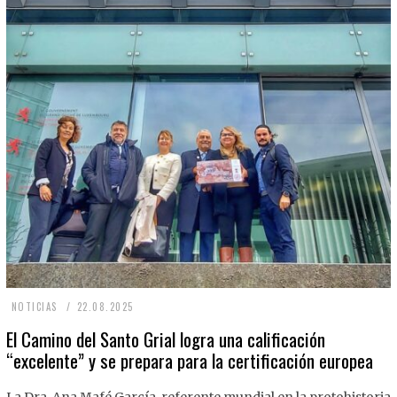
2
NOTICIAS
22.08.2025
2
El Camino del Santo Grial logra una calificación
“excelente” y se prepara para la certificación europea
.
0