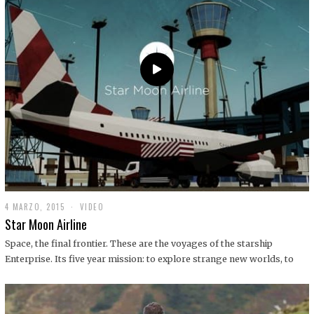
0
1
9
4 MARZO, 2015
1
VIDEO
9
Star Moon Airline
D
I
Space, the final frontier. These are the voyages of the starship
C
Enterprise. Its five year mission: to explore strange new worlds, to
I
E
M
B
R
E