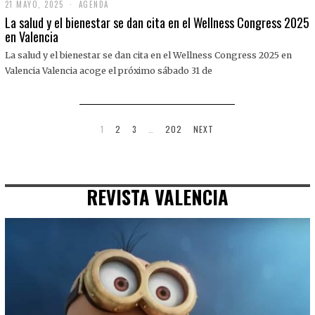
21 MAYO, 2025
2
AGENDA
1
La salud y el bienestar se dan cita en el Wellness Congress 2025
M
en Valencia
A
Y
La salud y el bienestar se dan cita en el Wellness Congress 2025 en
O
,
Valencia Valencia acoge el próximo sábado 31 de
2
0
2
5
1
2
3
…
202
NEXT
REVISTA VALENCIA