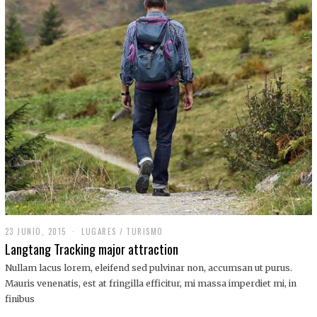
,
2
0
1
9
23 JUNIO, 2015
LUGARES
/
TURISMO
Langtang Tracking major attraction
Nullam lacus lorem, eleifend sed pulvinar non, accumsan ut purus.
Mauris venenatis, est at fringilla efficitur, mi massa imperdiet mi, in
finibus