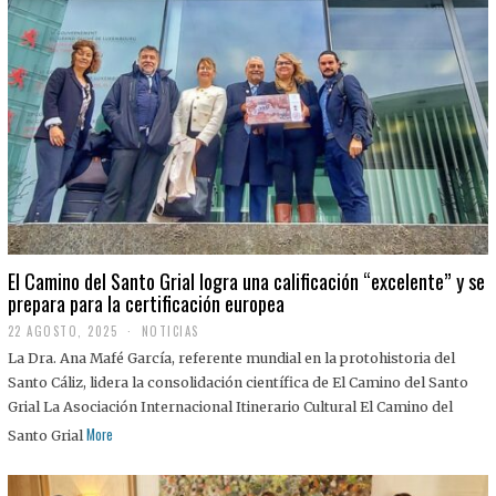
El Camino del Santo Grial logra una calificación “excelente” y se
prepara para la certificación europea
22 AGOSTO, 2025
2
NOTICIAS
2
La Dra. Ana Mafé García, referente mundial en la protohistoria del
A
G
Santo Cáliz, lidera la consolidación científica de El Camino del Santo
O
Grial La Asociación Internacional Itinerario Cultural El Camino del
S
T
More
Santo Grial
O
,
2