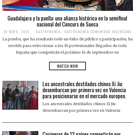
Guadalajara y la paella: una alianza histórica en la semifinal
nacional del Concurs de Sueca
26 MAYO, 2025
2
GASTRONOMIA
/
GASTRONOMÍA COMUNIDAD VALENCIANA
6
La prueba, que ha resultado todo un éxito de público y participación, ha
M
A
servido para seleccionar a los 10 profesionales llegados de toda
Y
España que competirán el próximo 14 de septiembre en
O
,
2
WATCH NOW
0
2
5
Los ancestrales destilados chinos Xi Jiu
desembarcan por primera vez en Valencia
para posicionarse en el mercado europeo.
Los ancestrales destilados chinos Xi Jiu
desembarcan por primera vez en Valencia
Cocineros de 12 países competirán por