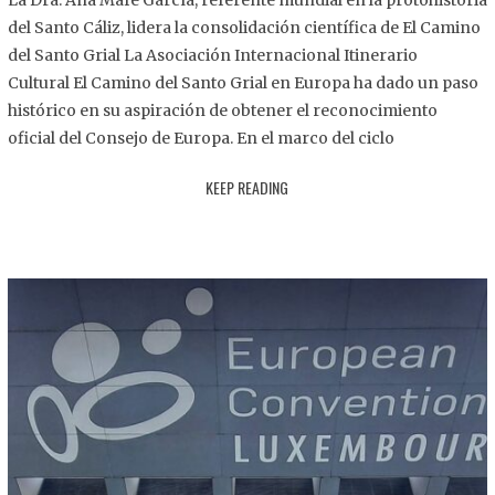
La Dra. Ana Mafé García, referente mundial en la protohistoria
8
del Santo Cáliz, lidera la consolidación científica de El Camino
.
del Santo Grial La Asociación Internacional Itinerario
2
Cultural El Camino del Santo Grial en Europa ha dado un paso
0
histórico en su aspiración de obtener el reconocimiento
2
oficial del Consejo de Europa. En el marco del ciclo
5
KEEP READING