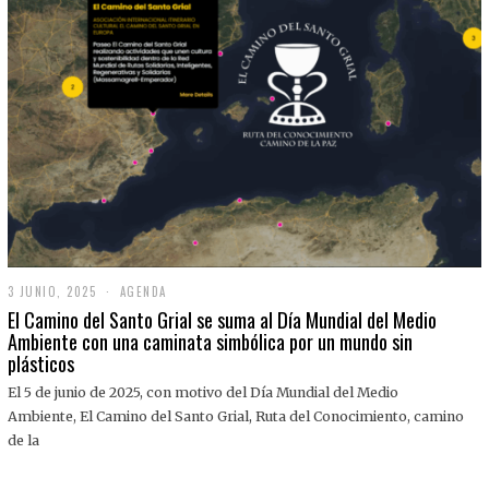
3 JUNIO, 2025
3
AGENDA
J
El Camino del Santo Grial se suma al Día Mundial del Medio
U
Ambiente con una caminata simbólica por un mundo sin
N
plásticos
I
O
,
El 5 de junio de 2025, con motivo del Día Mundial del Medio
2
Ambiente, El Camino del Santo Grial, Ruta del Conocimiento, camino
0
2
de la
5