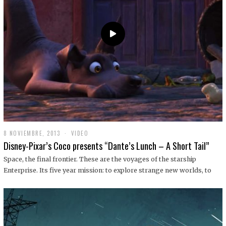
9
8 NOVIEMBRE, 2013
1
VIDEO
9
Disney-Pixar’s Coco presents “Dante’s Lunch – A Short Tail”
D
I
Space, the final frontier. These are the voyages of the starship
C
Enterprise. Its five year mission: to explore strange new worlds, to
I
E
M
B
R
E
,
2