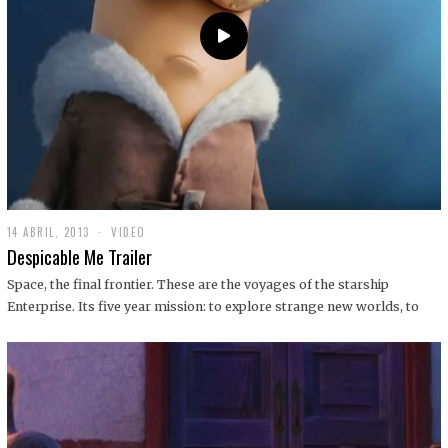
14 ABRIL, 2013
1
VIDEO
9
Despicable Me Trailer
D
I
Space, the final frontier. These are the voyages of the starship
C
Enterprise. Its five year mission: to explore strange new worlds, to
I
E
M
B
R
E
,
2
0
1