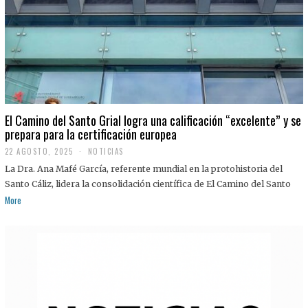
El Camino del Santo Grial logra una calificación “excelente” y se
prepara para la certificación europea
22 AGOSTO, 2025
2
NOTICIAS
2
La Dra. Ana Mafé García, referente mundial en la protohistoria del
A
G
Santo Cáliz, lidera la consolidación científica de El Camino del Santo
O
More
S
T
O
,
2
0
2
5