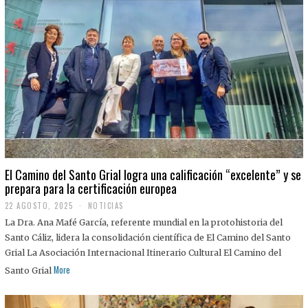
El Camino del Santo Grial logra una calificación “excelente” y se
prepara para la certificación europea
22 AGOSTO, 2025
2
NOTICIAS
2
La Dra. Ana Mafé García, referente mundial en la protohistoria del
A
G
Santo Cáliz, lidera la consolidación científica de El Camino del Santo
O
Grial La Asociación Internacional Itinerario Cultural El Camino del
S
T
More
Santo Grial
O
,
2