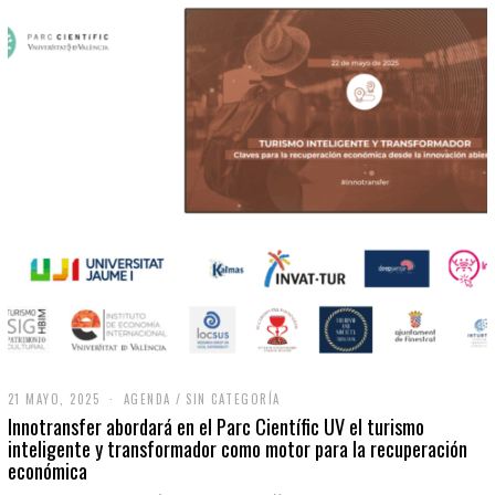
21 MAYO, 2025
2
AGENDA
/
SIN CATEGORÍA
1
Innotransfer abordará en el Parc Científic UV el turismo
M
inteligente y transformador como motor para la recuperación
A
económica
Y
O