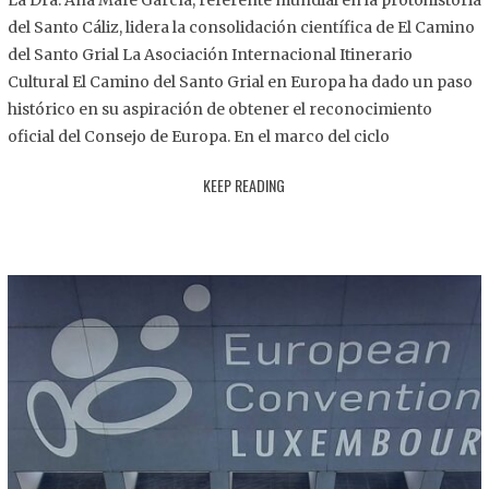
La Dra. Ana Mafé García, referente mundial en la protohistoria
8
del Santo Cáliz, lidera la consolidación científica de El Camino
.
del Santo Grial La Asociación Internacional Itinerario
2
Cultural El Camino del Santo Grial en Europa ha dado un paso
0
histórico en su aspiración de obtener el reconocimiento
2
oficial del Consejo de Europa. En el marco del ciclo
5
KEEP READING