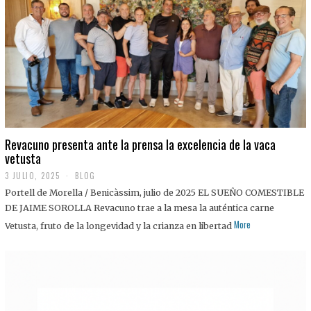
0
2
5
Revacuno presenta ante la prensa la excelencia de la vaca
vetusta
3 JULIO, 2025
1
BLOG
1
Portell de Morella / Benicàssim, julio de 2025 EL SUEÑO COMESTIBLE
J
U
DE JAIME SOROLLA Revacuno trae a la mesa la auténtica carne
L
More
Vetusta, fruto de la longevidad y la crianza en libertad
I
O
,
2
0
2
5