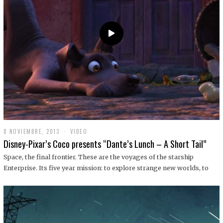
9
8 NOVIEMBRE, 2013
1
VIDEO
9
Disney-Pixar’s Coco presents “Dante’s Lunch – A Short Tail”
D
I
Space, the final frontier. These are the voyages of the starship
C
Enterprise. Its five year mission: to explore strange new worlds, to
I
E
M
B
R
E
,
2