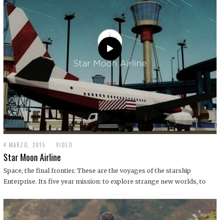
0
1
9
4 MARZO, 2015
1
VIDEO
9
Star Moon Airline
D
I
Space, the final frontier. These are the voyages of the starship
C
Enterprise. Its five year mission: to explore strange new worlds, to
I
E
M
B
R
E