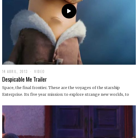
14 ABRIL, 2013
1
VIDEO
9
Despicable Me Trailer
D
I
Space, the final frontier. These are the voyages of the starship
C
Enterprise. Its five year mission: to explore strange new worlds, to
I
E
M
B
R
E
,
2
0
1