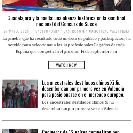
Guadalajara y la paella: una alianza histórica en la semifinal
nacional del Concurs de Sueca
26 MAYO, 2025
2
GASTRONOMIA
/
GASTRONOMÍA COMUNIDAD VALENCIANA
6
La prueba, que ha resultado todo un éxito de público y participación, ha
M
A
servido para seleccionar a los 10 profesionales llegados de toda
Y
España que competirán el próximo 14 de septiembre en
O
,
2
WATCH NOW
0
2
5
Los ancestrales destilados chinos Xi Jiu
desembarcan por primera vez en Valencia
para posicionarse en el mercado europeo.
Los ancestrales destilados chinos Xi Jiu
desembarcan por primera vez en Valencia
Cocineros de 12 países competirán por