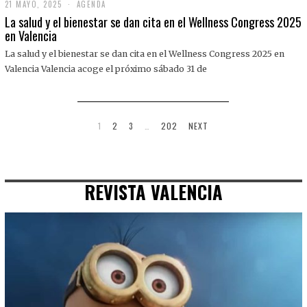
21 MAYO, 2025
2
AGENDA
1
La salud y el bienestar se dan cita en el Wellness Congress 2025
M
en Valencia
A
Y
La salud y el bienestar se dan cita en el Wellness Congress 2025 en
O
,
Valencia Valencia acoge el próximo sábado 31 de
2
0
2
5
1
2
3
…
202
NEXT
REVISTA VALENCIA