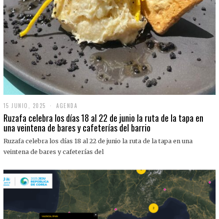
15 JUNIO, 2025
1
AGENDA
5
Ruzafa celebra los días 18 al 22 de junio la ruta de la tapa en
J
una veintena de bares y cafeterías del barrio
U
N
Ruzafa celebra los días 18 al 22 de junio la ruta de la tapa en una
I
O
veintena de bares y cafeterías del
,
2
0
2
5