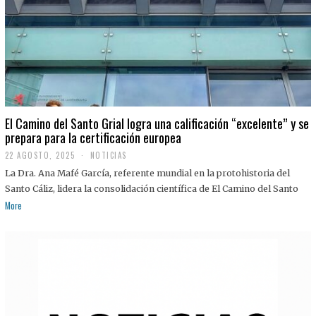
El Camino del Santo Grial logra una calificación “excelente” y se
prepara para la certificación europea
22 AGOSTO, 2025
2
NOTICIAS
2
La Dra. Ana Mafé García, referente mundial en la protohistoria del
A
G
Santo Cáliz, lidera la consolidación científica de El Camino del Santo
O
More
S
T
O
,
2
0
2
5