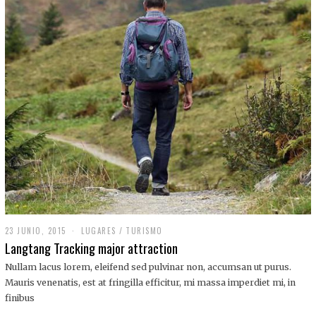
,
2
0
1
9
23 JUNIO, 2015
LUGARES
/
TURISMO
Langtang Tracking major attraction
Nullam lacus lorem, eleifend sed pulvinar non, accumsan ut purus.
Mauris venenatis, est at fringilla efficitur, mi massa imperdiet mi, in
finibus