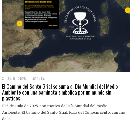
3 JUNIO, 2025
3
AGENDA
J
El Camino del Santo Grial se suma al Día Mundial del Medio
U
Ambiente con una caminata simbólica por un mundo sin
N
plásticos
I
O
,
El 5 de junio de 2025, con motivo del Día Mundial del Medio
2
Ambiente, El Camino del Santo Grial, Ruta del Conocimiento, camino
0
2
de la
5