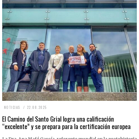
2
NOTICIAS
22.08.2025
2
El Camino del Santo Grial logra una calificación
“excelente” y se prepara para la certificación europea
.
0