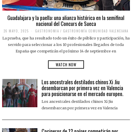
Guadalajara y la paella: una alianza histórica en la semifinal
nacional del Concurs de Sueca
26 MAYO, 2025
2
GASTRONOMIA
/
GASTRONOMÍA COMUNIDAD VALENCIANA
6
La prueba, que ha resultado todo un éxito de público y participación, ha
M
A
servido para seleccionar a los 10 profesionales llegados de toda
Y
España que competirán el próximo 14 de septiembre en
O
,
2
WATCH NOW
0
2
5
Los ancestrales destilados chinos Xi Jiu
desembarcan por primera vez en Valencia
para posicionarse en el mercado europeo.
Los ancestrales destilados chinos Xi Jiu
desembarcan por primera vez en Valencia
Cocineros de 12 países competirán por