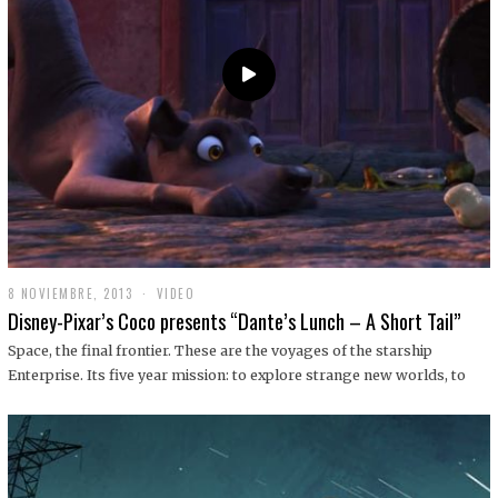
9
8 NOVIEMBRE, 2013
1
VIDEO
9
Disney-Pixar’s Coco presents “Dante’s Lunch – A Short Tail”
D
I
Space, the final frontier. These are the voyages of the starship
C
Enterprise. Its five year mission: to explore strange new worlds, to
I
E
M
B
R
E
,
2