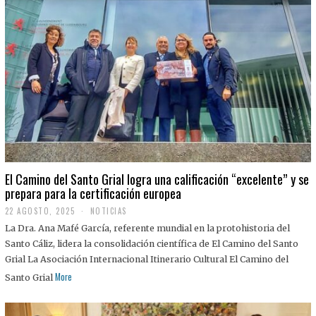
El Camino del Santo Grial logra una calificación “excelente” y se
prepara para la certificación europea
22 AGOSTO, 2025
2
NOTICIAS
2
La Dra. Ana Mafé García, referente mundial en la protohistoria del
A
G
Santo Cáliz, lidera la consolidación científica de El Camino del Santo
O
Grial La Asociación Internacional Itinerario Cultural El Camino del
S
T
More
Santo Grial
O
,
2