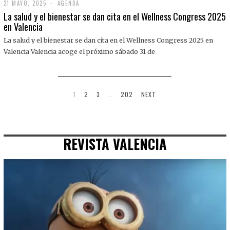
21 MAYO, 2025
2
AGENDA
1
La salud y el bienestar se dan cita en el Wellness Congress 2025
M
en Valencia
A
Y
La salud y el bienestar se dan cita en el Wellness Congress 2025 en
O
,
Valencia Valencia acoge el próximo sábado 31 de
2
0
2
5
1
2
3
…
202
NEXT
REVISTA VALENCIA