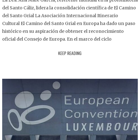
La Dra. Ana Mafé García, referente mundial en la protohistoria
8
del Santo Cáliz, lidera la consolidación científica de El Camino
.
del Santo Grial La Asociación Internacional Itinerario
2
Cultural El Camino del Santo Grial en Europa ha dado un paso
0
histórico en su aspiración de obtener el reconocimiento
2
oficial del Consejo de Europa. En el marco del ciclo
5
KEEP READING