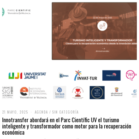
21 MAYO, 2025
2
AGENDA
/
SIN CATEGORÍA
1
Innotransfer abordará en el Parc Científic UV el turismo
M
inteligente y transformador como motor para la recuperación
A
económica
Y
O