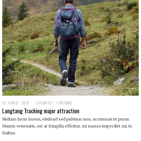
,
2
0
1
9
23 JUNIO, 2015
LUGARES
/
TURISMO
Langtang Tracking major attraction
Nullam lacus lorem, eleifend sed pulvinar non, accumsan ut purus.
Mauris venenatis, est at fringilla efficitur, mi massa imperdiet mi, in
finibus