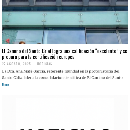
El Camino del Santo Grial logra una calificación “excelente” y se
prepara para la certificación europea
22 AGOSTO, 2025
2
NOTICIAS
2
La Dra. Ana Mafé García, referente mundial en la protohistoria del
A
G
Santo Cáliz, lidera la consolidación científica de El Camino del Santo
O
More
S
T
O
,
2
0
2
5