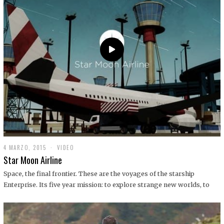
0
1
9
4 MARZO, 2015
1
VIDEO
9
Star Moon Airline
D
I
Space, the final frontier. These are the voyages of the starship
C
Enterprise. Its five year mission: to explore strange new worlds, to
I
E
M
B
R
E