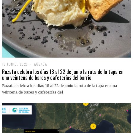
15 JUNIO, 2025
1
AGENDA
5
Ruzafa celebra los días 18 al 22 de junio la ruta de la tapa en
J
una veintena de bares y cafeterías del barrio
U
N
Ruzafa celebra los días 18 al 22 de junio la ruta de la tapa en una
I
O
veintena de bares y cafeterías del
,
2
0
2
5