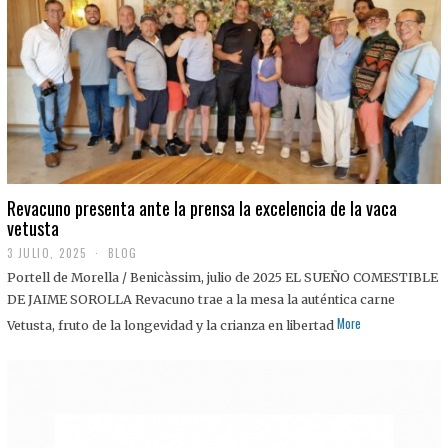
0
2
5
Revacuno presenta ante la prensa la excelencia de la vaca
vetusta
3 JULIO, 2025
1
BLOG
1
Portell de Morella / Benicàssim, julio de 2025 EL SUEÑO COMESTIBLE
J
U
DE JAIME SOROLLA Revacuno trae a la mesa la auténtica carne
L
More
Vetusta, fruto de la longevidad y la crianza en libertad
I
O
,
2
0
2
5