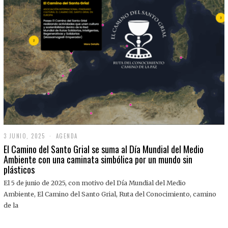
3 JUNIO, 2025
3
AGENDA
J
El Camino del Santo Grial se suma al Día Mundial del Medio
U
Ambiente con una caminata simbólica por un mundo sin
N
plásticos
I
O
,
El 5 de junio de 2025, con motivo del Día Mundial del Medio
2
Ambiente, El Camino del Santo Grial, Ruta del Conocimiento, camino
0
2
de la
5