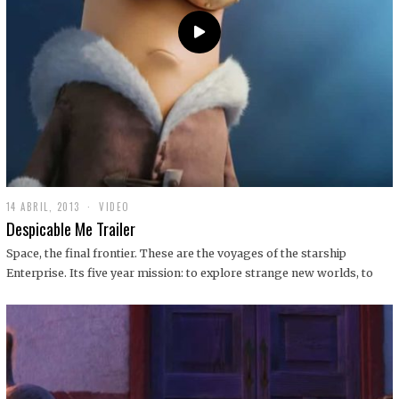
14 ABRIL, 2013
1
VIDEO
9
Despicable Me Trailer
D
I
Space, the final frontier. These are the voyages of the starship
C
Enterprise. Its five year mission: to explore strange new worlds, to
I
E
M
B
R
E
,
2
0
1