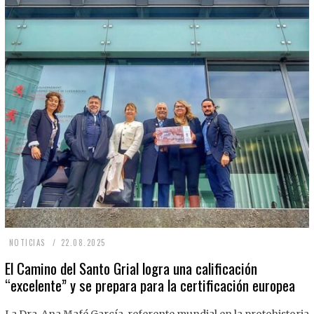
2
NOTICIAS
22.08.2025
2
El Camino del Santo Grial logra una calificación
“excelente” y se prepara para la certificación europea
.
0