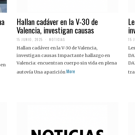
na
Hallan cadáver en la V-30 de
Le
Valencia, investigan causas
in
15 JUNIO, 2025
NOTICIAS
15 
Hallan cadáver en la V-30 de Valencia,
Les
investigan causas Impactante hallazgo en
DA
Valencia: encuentran cuerpo sin vida en plena
DA
 en
More
autovía Una aparición
tra