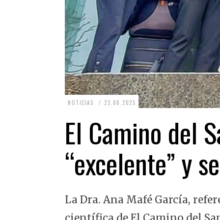
2
NOTICIAS
22.08.2025
2
El Camino del Sa
.
0
“excelente” y se
8
.
2
La Dra. Ana Mafé García, refer
0
2
científica de El Camino del Sa