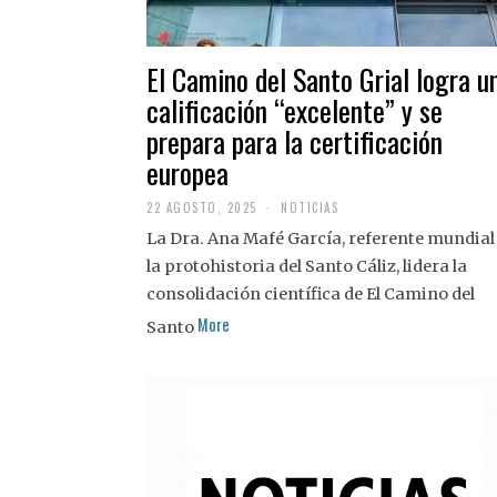
El Camino del Santo Grial logra u
calificación “excelente” y se
prepara para la certificación
europea
22 AGOSTO, 2025
2
NOTICIAS
2
La Dra. Ana Mafé García, referente mundial
A
G
la protohistoria del Santo Cáliz, lidera la
O
S
consolidación científica de El Camino del
T
More
O
Santo
,
2
0
2
5