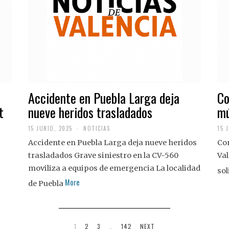
Accidente en Puebla Larga deja
Co
t
nueve heridos trasladados
mú
15 JUNIO, 2025
NOTICIAS
15 
Accidente en Puebla Larga deja nueve heridos
Con
trasladados Grave siniestro en la CV-560
Val
moviliza a equipos de emergencia La localidad
sol
More
de Puebla
1
2
3
…
142
NEXT