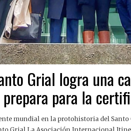
nto Grial logra una ca
 prepara para la certi
ente mundial en la protohistoria del Santo 
nto Grial La Asociación Internacional Itin