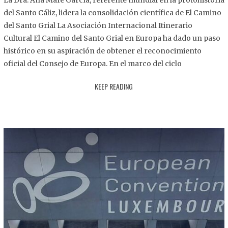
La Dra. Ana Mafé García, referente mundial en la protohistoria
8
del Santo Cáliz, lidera la consolidación científica de El Camino
.
del Santo Grial La Asociación Internacional Itinerario
2
Cultural El Camino del Santo Grial en Europa ha dado un paso
0
histórico en su aspiración de obtener el reconocimiento
2
oficial del Consejo de Europa. En el marco del ciclo
5
KEEP READING