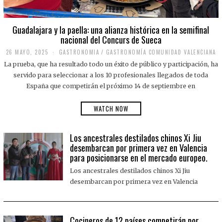
Guadalajara y la paella: una alianza histórica en la semifinal
nacional del Concurs de Sueca
26 MAYO, 2025
2
GASTRONOMIA
/
GASTRONOMÍA COMUNIDAD VALENCIANA
6
La prueba, que ha resultado todo un éxito de público y participación, ha
M
A
servido para seleccionar a los 10 profesionales llegados de toda
Y
España que competirán el próximo 14 de septiembre en
O
,
2
WATCH NOW
0
2
5
Los ancestrales destilados chinos Xi Jiu
desembarcan por primera vez en Valencia
para posicionarse en el mercado europeo.
Los ancestrales destilados chinos Xi Jiu
desembarcan por primera vez en Valencia
Cocineros de 12 países competirán por