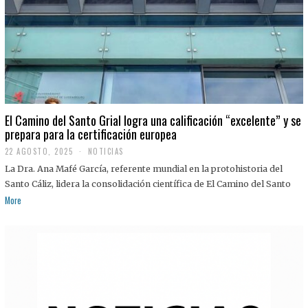
El Camino del Santo Grial logra una calificación “excelente” y se
prepara para la certificación europea
22 AGOSTO, 2025
2
NOTICIAS
2
La Dra. Ana Mafé García, referente mundial en la protohistoria del
A
G
Santo Cáliz, lidera la consolidación científica de El Camino del Santo
O
More
S
T
O
,
2
0
2
5