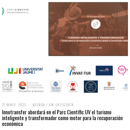
21 MAYO, 2025
2
AGENDA
/
SIN CATEGORÍA
1
Innotransfer abordará en el Parc Científic UV el turismo
M
inteligente y transformador como motor para la recuperación
A
económica
Y
O