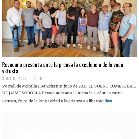
0
2
5
Revacuno presenta ante la prensa la excelencia de la vaca
vetusta
3 JULIO, 2025
1
BLOG
1
Portell de Morella / Benicàssim, julio de 2025 EL SUEÑO COMESTIBLE
J
U
DE JAIME SOROLLA Revacuno trae a la mesa la auténtica carne
L
More
Vetusta, fruto de la longevidad y la crianza en libertad
I
O
,
2
0
2
5