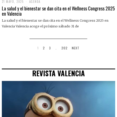
21 MAYO, 2025
2
AGENDA
1
La salud y el bienestar se dan cita en el Wellness Congress 2025
M
en Valencia
A
Y
La salud y el bienestar se dan cita en el Wellness Congress 2025 en
O
,
Valencia Valencia acoge el próximo sábado 31 de
2
0
2
5
1
2
3
…
202
NEXT
REVISTA VALENCIA