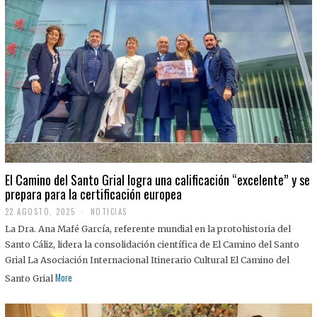
El Camino del Santo Grial logra una calificación “excelente” y se
prepara para la certificación europea
22 AGOSTO, 2025
2
NOTICIAS
2
La Dra. Ana Mafé García, referente mundial en la protohistoria del
A
G
Santo Cáliz, lidera la consolidación científica de El Camino del Santo
O
Grial La Asociación Internacional Itinerario Cultural El Camino del
S
T
More
Santo Grial
O
,
2