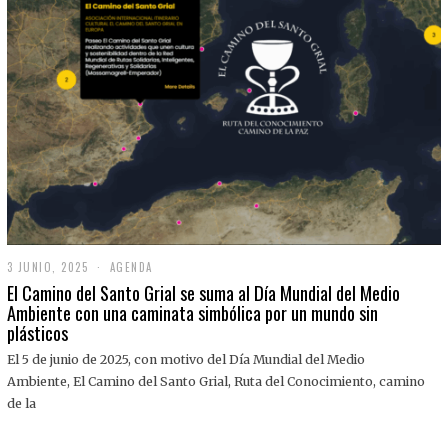
3 JUNIO, 2025
3
AGENDA
J
El Camino del Santo Grial se suma al Día Mundial del Medio
U
Ambiente con una caminata simbólica por un mundo sin
N
plásticos
I
O
,
El 5 de junio de 2025, con motivo del Día Mundial del Medio
2
Ambiente, El Camino del Santo Grial, Ruta del Conocimiento, camino
0
2
de la
5