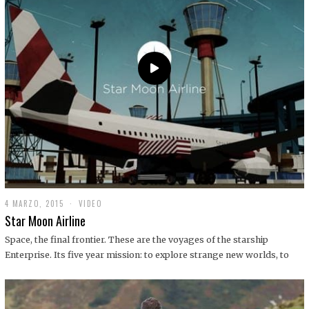
0
1
9
4 MARZO, 2015
1
VIDEO
9
Star Moon Airline
D
I
Space, the final frontier. These are the voyages of the starship
C
Enterprise. Its five year mission: to explore strange new worlds, to
I
E
M
B
R
E