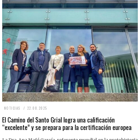
2
NOTICIAS
22.08.2025
2
El Camino del Santo Grial logra una calificación
“excelente” y se prepara para la certificación europea
.
0