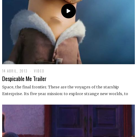
14 ABRIL, 2013
1
VIDEO
9
Despicable Me Trailer
D
I
Space, the final frontier. These are the voyages of the starship
C
Enterprise. Its five year mission: to explore strange new worlds, to
I
E
M
B
R
E
,
2
0
1