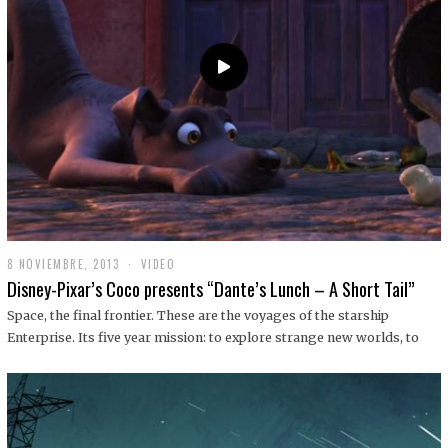
9
8 NOVIEMBRE, 2013
1
VIDEO
9
Disney-Pixar’s Coco presents “Dante’s Lunch – A Short Tail”
D
I
Space, the final frontier. These are the voyages of the starship
C
Enterprise. Its five year mission: to explore strange new worlds, to
I
E
M
B
R
E
,
2