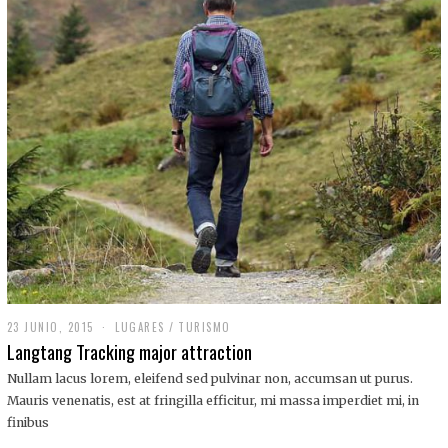
,
2
0
1
9
23 JUNIO, 2015
LUGARES
/
TURISMO
Langtang Tracking major attraction
Nullam lacus lorem, eleifend sed pulvinar non, accumsan ut purus.
Mauris venenatis, est at fringilla efficitur, mi massa imperdiet mi, in
finibus