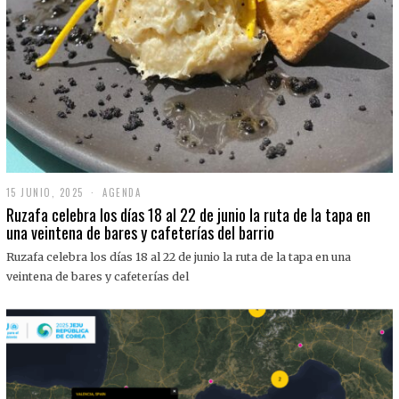
15 JUNIO, 2025
1
AGENDA
5
Ruzafa celebra los días 18 al 22 de junio la ruta de la tapa en
J
una veintena de bares y cafeterías del barrio
U
N
Ruzafa celebra los días 18 al 22 de junio la ruta de la tapa en una
I
O
veintena de bares y cafeterías del
,
2
0
2
5