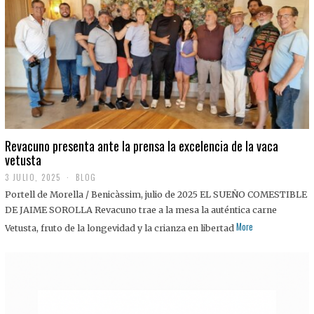
0
2
5
Revacuno presenta ante la prensa la excelencia de la vaca
vetusta
3 JULIO, 2025
1
BLOG
1
Portell de Morella / Benicàssim, julio de 2025 EL SUEÑO COMESTIBLE
J
U
DE JAIME SOROLLA Revacuno trae a la mesa la auténtica carne
L
More
Vetusta, fruto de la longevidad y la crianza en libertad
I
O
,
2
0
2
5