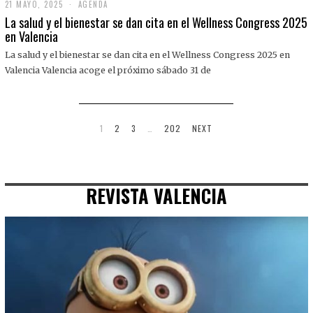
21 MAYO, 2025
2
AGENDA
1
La salud y el bienestar se dan cita en el Wellness Congress 2025
M
en Valencia
A
Y
La salud y el bienestar se dan cita en el Wellness Congress 2025 en
O
,
Valencia Valencia acoge el próximo sábado 31 de
2
0
2
5
1
2
3
…
202
NEXT
REVISTA VALENCIA