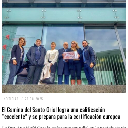
2
NOTICIAS
22.08.2025
2
El Camino del Santo Grial logra una calificación
“excelente” y se prepara para la certificación europea
.
0