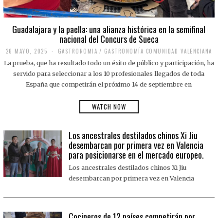
Guadalajara y la paella: una alianza histórica en la semifinal
nacional del Concurs de Sueca
26 MAYO, 2025
2
GASTRONOMIA
/
GASTRONOMÍA COMUNIDAD VALENCIANA
6
La prueba, que ha resultado todo un éxito de público y participación, ha
M
A
servido para seleccionar a los 10 profesionales llegados de toda
Y
España que competirán el próximo 14 de septiembre en
O
,
2
WATCH NOW
0
2
5
Los ancestrales destilados chinos Xi Jiu
desembarcan por primera vez en Valencia
para posicionarse en el mercado europeo.
Los ancestrales destilados chinos Xi Jiu
desembarcan por primera vez en Valencia
Cocineros de 12 países competirán por