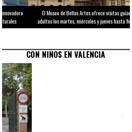
El Museo de Bellas Artes ofrece visitas guiadas para
adultos los martes, miércoles y jueves hasta final de julio
CON NIÑOS EN VALENCIA