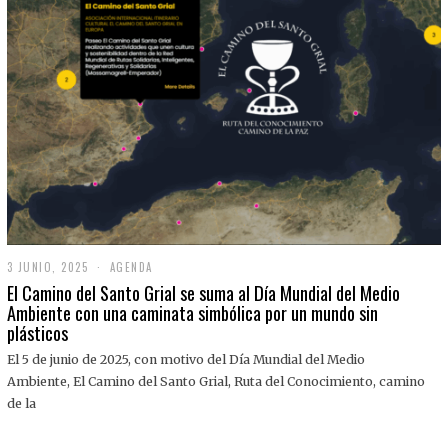
3 JUNIO, 2025
3
AGENDA
J
El Camino del Santo Grial se suma al Día Mundial del Medio
U
Ambiente con una caminata simbólica por un mundo sin
N
plásticos
I
O
,
El 5 de junio de 2025, con motivo del Día Mundial del Medio
2
Ambiente, El Camino del Santo Grial, Ruta del Conocimiento, camino
0
2
de la
5