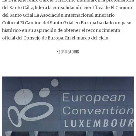
La Dra. Ana Mafé García, referente mundial en la protohistoria
8
del Santo Cáliz, lidera la consolidación científica de El Camino
.
del Santo Grial La Asociación Internacional Itinerario
2
Cultural El Camino del Santo Grial en Europa ha dado un paso
0
histórico en su aspiración de obtener el reconocimiento
2
oficial del Consejo de Europa. En el marco del ciclo
5
KEEP READING