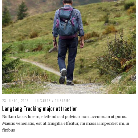
,
2
0
1
9
23 JUNIO, 2015
LUGARES
/
TURISMO
Langtang Tracking major attraction
Nullam lacus lorem, eleifend sed pulvinar non, accumsan ut purus.
Mauris venenatis, est at fringilla efficitur, mi massa imperdiet mi, in
finibus