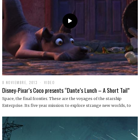
9
8 NOVIEMBRE, 2013
1
VIDEO
9
Disney-Pixar’s Coco presents “Dante’s Lunch – A Short Tail”
D
I
Space, the final frontier. These are the voyages of the starship
C
Enterprise. Its five year mission: to explore strange new worlds, to
I
E
M
B
R
E
,
2