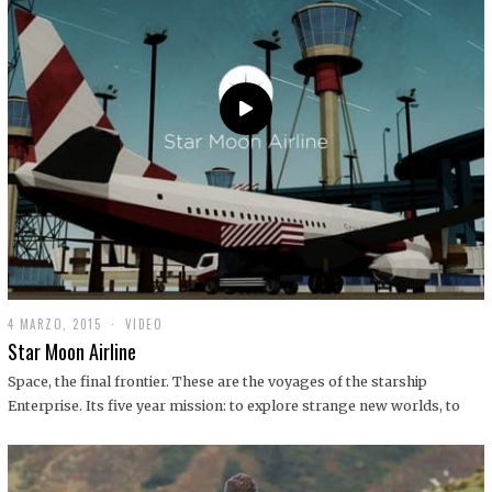
0
1
9
4 MARZO, 2015
1
VIDEO
9
Star Moon Airline
D
I
Space, the final frontier. These are the voyages of the starship
C
Enterprise. Its five year mission: to explore strange new worlds, to
I
E
M
B
R
E