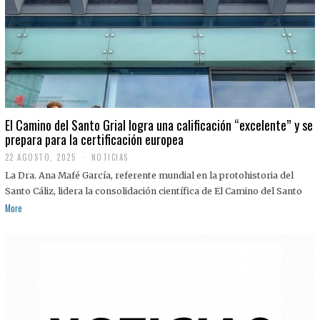
El Camino del Santo Grial logra una calificación “excelente” y se
prepara para la certificación europea
22 AGOSTO, 2025
2
NOTICIAS
2
La Dra. Ana Mafé García, referente mundial en la protohistoria del
A
G
Santo Cáliz, lidera la consolidación científica de El Camino del Santo
O
More
S
T
O
,
2
0
2
5