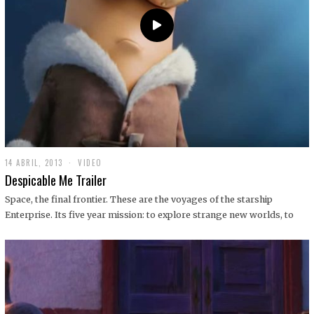
14 ABRIL, 2013
1
VIDEO
9
Despicable Me Trailer
D
I
Space, the final frontier. These are the voyages of the starship
C
Enterprise. Its five year mission: to explore strange new worlds, to
I
E
M
B
R
E
,
2
0
1