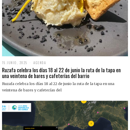
15 JUNIO, 2025
1
AGENDA
5
Ruzafa celebra los días 18 al 22 de junio la ruta de la tapa en
J
una veintena de bares y cafeterías del barrio
U
N
Ruzafa celebra los días 18 al 22 de junio la ruta de la tapa en una
I
O
veintena de bares y cafeterías del
,
2
0
2
5