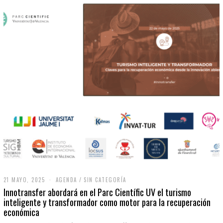
21 MAYO, 2025
2
AGENDA
/
SIN CATEGORÍA
1
Innotransfer abordará en el Parc Científic UV el turismo
M
inteligente y transformador como motor para la recuperación
A
económica
Y
O