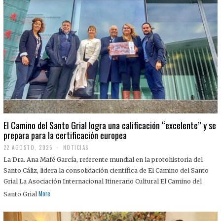
El Camino del Santo Grial logra una calificación “excelente” y se
prepara para la certificación europea
22 AGOSTO, 2025
2
NOTICIAS
2
La Dra. Ana Mafé García, referente mundial en la protohistoria del
A
G
Santo Cáliz, lidera la consolidación científica de El Camino del Santo
O
Grial La Asociación Internacional Itinerario Cultural El Camino del
S
T
More
Santo Grial
O
,
2