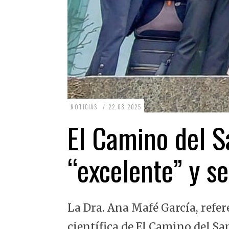
2
NOTICIAS
22.08.2025
2
El Camino del Sa
.
0
“excelente” y se
8
.
2
La Dra. Ana Mafé García, refer
0
2
científica de El Camino del Sa