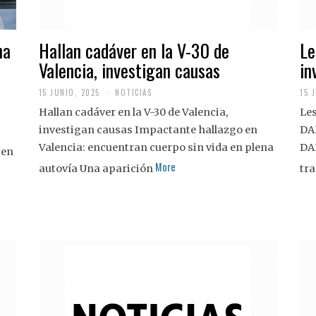
na
Hallan cadáver en la V-30 de
Le
Valencia, investigan causas
in
15 JUNIO, 2025
NOTICIAS
15 
Hallan cadáver en la V-30 de Valencia,
Les
investigan causas Impactante hallazgo en
DA
Valencia: encuentran cuerpo sin vida en plena
DA
 en
More
autovía Una aparición
tra