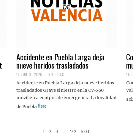
Accidente en Puebla Larga deja
Co
t
nueve heridos trasladados
mú
15 JUNIO, 2025
NOTICIAS
15 
Accidente en Puebla Larga deja nueve heridos
Con
trasladados Grave siniestro en la CV-560
Val
moviliza a equipos de emergencia La localidad
sol
More
de Puebla
1
2
3
…
142
NEXT