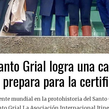
nto Grial logra una ca
 prepara para la certi
ente mundial en la protohistoria del Santo 
nto Grial La Asociación Internacional Itin