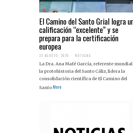
El Camino del Santo Grial logra u
calificación “excelente” y se
prepara para la certificación
europea
22 AGOSTO, 2025
2
NOTICIAS
2
La Dra. Ana Mafé García, referente mundial
A
G
la protohistoria del Santo Cáliz, lidera la
O
S
consolidación científica de El Camino del
T
More
O
Santo
,
2
0
2
5