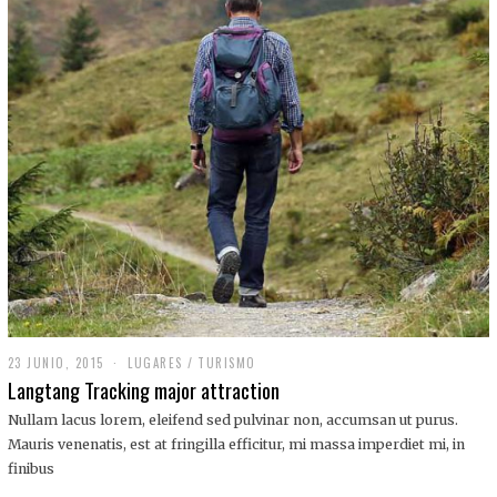
,
2
0
1
9
23 JUNIO, 2015
LUGARES
/
TURISMO
Langtang Tracking major attraction
Nullam lacus lorem, eleifend sed pulvinar non, accumsan ut purus.
Mauris venenatis, est at fringilla efficitur, mi massa imperdiet mi, in
finibus