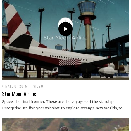
0
1
9
4 MARZO, 2015
1
VIDEO
9
Star Moon Airline
D
I
Space, the final frontier. These are the voyages of the starship
C
Enterprise. Its five year mission: to explore strange new worlds, to
I
E
M
B
R
E