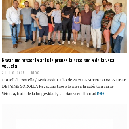
0
2
5
Revacuno presenta ante la prensa la excelencia de la vaca
vetusta
3 JULIO, 2025
1
BLOG
1
Portell de Morella / Benicàssim, julio de 2025 EL SUEÑO COMESTIBLE
J
U
DE JAIME SOROLLA Revacuno trae a la mesa la auténtica carne
L
More
Vetusta, fruto de la longevidad y la crianza en libertad
I
O
,
2
0
2
5