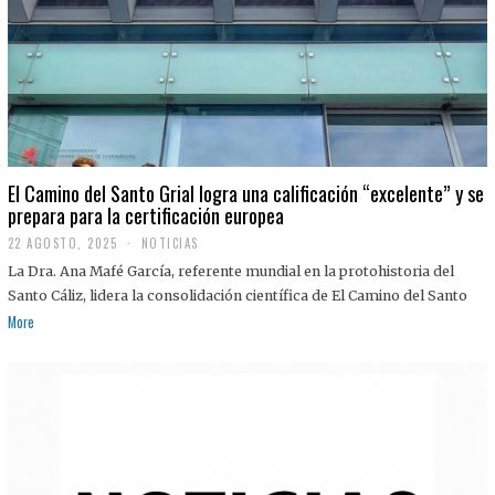
El Camino del Santo Grial logra una calificación “excelente” y se
prepara para la certificación europea
22 AGOSTO, 2025
2
NOTICIAS
2
La Dra. Ana Mafé García, referente mundial en la protohistoria del
A
G
Santo Cáliz, lidera la consolidación científica de El Camino del Santo
O
More
S
T
O
,
2
0
2
5