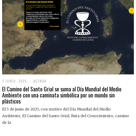
3 JUNIO, 2025
3
AGENDA
J
El Camino del Santo Grial se suma al Día Mundial del Medio
U
Ambiente con una caminata simbólica por un mundo sin
N
plásticos
I
O
,
El 5 de junio de 2025, con motivo del Día Mundial del Medio
2
Ambiente, El Camino del Santo Grial, Ruta del Conocimiento, camino
0
2
de la
5