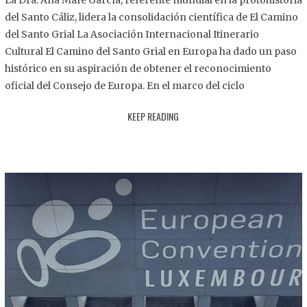
La Dra. Ana Mafé García, referente mundial en la protohistoria
8
del Santo Cáliz, lidera la consolidación científica de El Camino
.
del Santo Grial La Asociación Internacional Itinerario
2
Cultural El Camino del Santo Grial en Europa ha dado un paso
0
histórico en su aspiración de obtener el reconocimiento
2
oficial del Consejo de Europa. En el marco del ciclo
5
KEEP READING