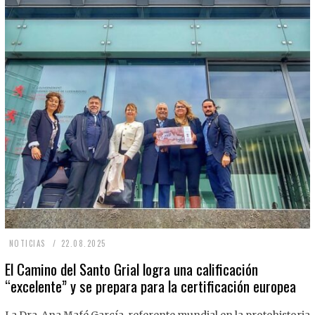
2
NOTICIAS
22.08.2025
2
El Camino del Santo Grial logra una calificación
“excelente” y se prepara para la certificación europea
.
0