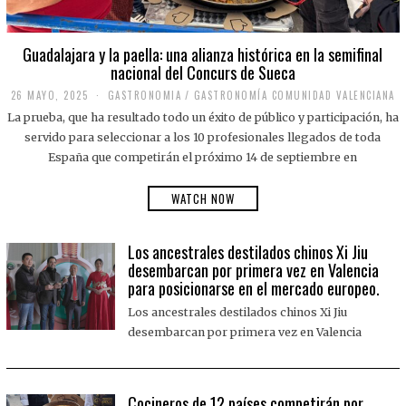
Guadalajara y la paella: una alianza histórica en la semifinal
nacional del Concurs de Sueca
26 MAYO, 2025
2
GASTRONOMIA
/
GASTRONOMÍA COMUNIDAD VALENCIANA
6
La prueba, que ha resultado todo un éxito de público y participación, ha
M
A
servido para seleccionar a los 10 profesionales llegados de toda
Y
España que competirán el próximo 14 de septiembre en
O
,
2
WATCH NOW
0
2
5
Los ancestrales destilados chinos Xi Jiu
desembarcan por primera vez en Valencia
para posicionarse en el mercado europeo.
Los ancestrales destilados chinos Xi Jiu
desembarcan por primera vez en Valencia
Cocineros de 12 países competirán por