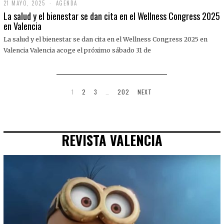
21 MAYO, 2025
2
AGENDA
1
La salud y el bienestar se dan cita en el Wellness Congress 2025
M
en Valencia
A
Y
La salud y el bienestar se dan cita en el Wellness Congress 2025 en
O
,
Valencia Valencia acoge el próximo sábado 31 de
2
0
2
5
1
2
3
…
202
NEXT
REVISTA VALENCIA