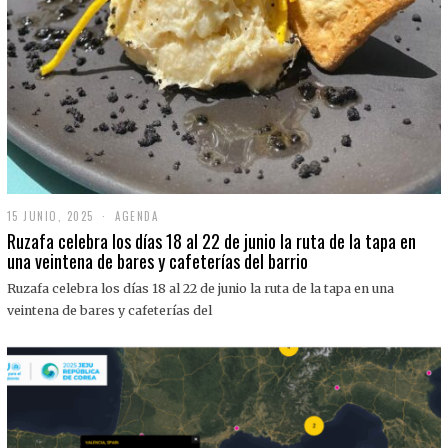
15 JUNIO, 2025
1
AGENDA
5
Ruzafa celebra los días 18 al 22 de junio la ruta de la tapa en
J
una veintena de bares y cafeterías del barrio
U
N
Ruzafa celebra los días 18 al 22 de junio la ruta de la tapa en una
I
O
veintena de bares y cafeterías del
,
2
0
2
5