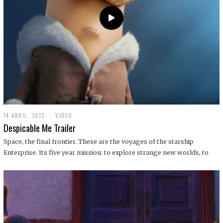
14 ABRIL, 2013
1
VIDEO
9
Despicable Me Trailer
D
I
Space, the final frontier. These are the voyages of the starship
C
Enterprise. Its five year mission: to explore strange new worlds, to
I
E
M
B
R
E
,
2
0
1