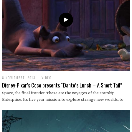
9
8 NOVIEMBRE, 2013
1
VIDEO
9
Disney-Pixar’s Coco presents “Dante’s Lunch – A Short Tail”
D
I
Space, the final frontier. These are the voyages of the starship
C
Enterprise. Its five year mission: to explore strange new worlds, to
I
E
M
B
R
E
,
2