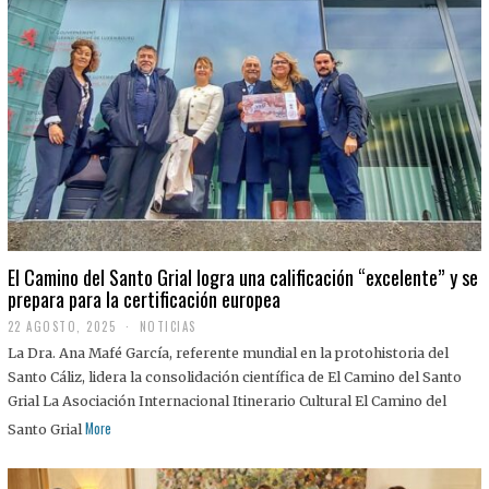
El Camino del Santo Grial logra una calificación “excelente” y se
prepara para la certificación europea
22 AGOSTO, 2025
2
NOTICIAS
2
La Dra. Ana Mafé García, referente mundial en la protohistoria del
A
G
Santo Cáliz, lidera la consolidación científica de El Camino del Santo
O
Grial La Asociación Internacional Itinerario Cultural El Camino del
S
T
More
Santo Grial
O
,
2