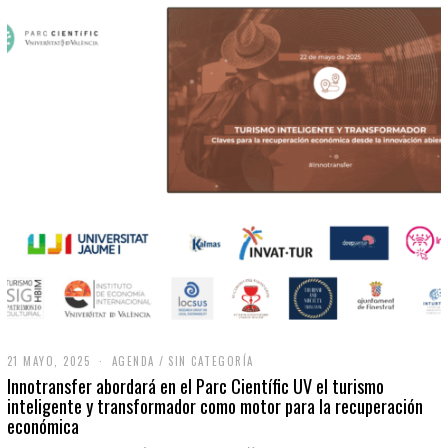
21 MAYO, 2025
2
AGENDA
/
SIN CATEGORÍA
1
Innotransfer abordará en el Parc Científic UV el turismo
M
inteligente y transformador como motor para la recuperación
A
económica
Y
O