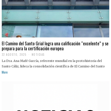
El Camino del Santo Grial logra una calificación “excelente” y se
prepara para la certificación europea
22 AGOSTO, 2025
2
NOTICIAS
2
La Dra. Ana Mafé García, referente mundial en la protohistoria del
A
G
Santo Cáliz, lidera la consolidación científica de El Camino del Santo
O
More
S
T
O
,
2
0
2
5