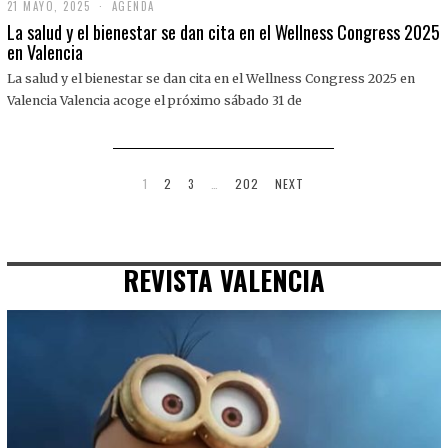
21 MAYO, 2025
2
AGENDA
1
La salud y el bienestar se dan cita en el Wellness Congress 2025
M
en Valencia
A
Y
La salud y el bienestar se dan cita en el Wellness Congress 2025 en
O
,
Valencia Valencia acoge el próximo sábado 31 de
2
0
2
5
1
2
3
…
202
NEXT
REVISTA VALENCIA