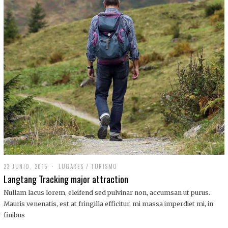
,
2
0
1
9
23 JUNIO, 2015
LUGARES
/
TURISMO
Langtang Tracking major attraction
Nullam lacus lorem, eleifend sed pulvinar non, accumsan ut purus.
Mauris venenatis, est at fringilla efficitur, mi massa imperdiet mi, in
finibus