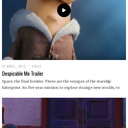
14 ABRIL, 2013
1
VIDEO
9
Despicable Me Trailer
D
I
Space, the final frontier. These are the voyages of the starship
C
Enterprise. Its five year mission: to explore strange new worlds, to
I
E
M
B
R
E
,
2
0
1