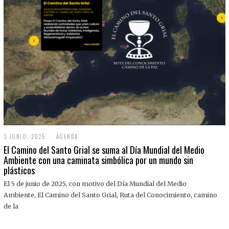
3 JUNIO, 2025
3
AGENDA
J
El Camino del Santo Grial se suma al Día Mundial del Medio
U
Ambiente con una caminata simbólica por un mundo sin
N
plásticos
I
O
,
El 5 de junio de 2025, con motivo del Día Mundial del Medio
2
Ambiente, El Camino del Santo Grial, Ruta del Conocimiento, camino
0
2
de la
5