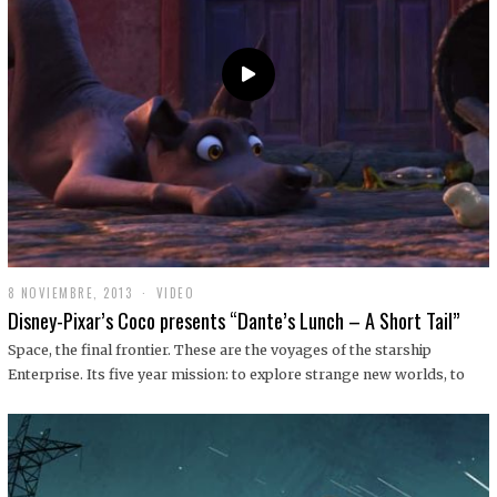
9
8 NOVIEMBRE, 2013
1
VIDEO
9
Disney-Pixar’s Coco presents “Dante’s Lunch – A Short Tail”
D
I
Space, the final frontier. These are the voyages of the starship
C
Enterprise. Its five year mission: to explore strange new worlds, to
I
E
M
B
R
E
,
2