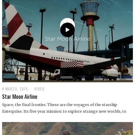
0
1
9
4 MARZO, 2015
1
VIDEO
9
Star Moon Airline
D
I
Space, the final frontier. These are the voyages of the starship
C
Enterprise. Its five year mission: to explore strange new worlds, to
I
E
M
B
R
E