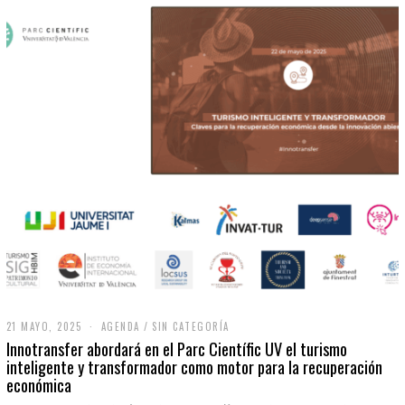
21 MAYO, 2025
2
AGENDA
/
SIN CATEGORÍA
1
Innotransfer abordará en el Parc Científic UV el turismo
M
inteligente y transformador como motor para la recuperación
A
económica
Y
O