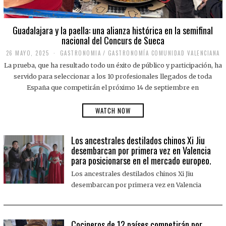
Guadalajara y la paella: una alianza histórica en la semifinal
nacional del Concurs de Sueca
26 MAYO, 2025
2
GASTRONOMIA
/
GASTRONOMÍA COMUNIDAD VALENCIANA
6
La prueba, que ha resultado todo un éxito de público y participación, ha
M
A
servido para seleccionar a los 10 profesionales llegados de toda
Y
España que competirán el próximo 14 de septiembre en
O
,
2
WATCH NOW
0
2
5
Los ancestrales destilados chinos Xi Jiu
desembarcan por primera vez en Valencia
para posicionarse en el mercado europeo.
Los ancestrales destilados chinos Xi Jiu
desembarcan por primera vez en Valencia
Cocineros de 12 países competirán por