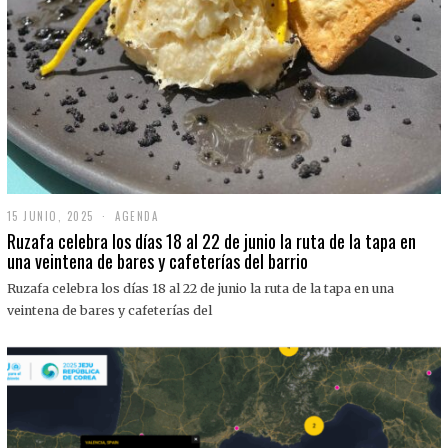
15 JUNIO, 2025
1
AGENDA
5
Ruzafa celebra los días 18 al 22 de junio la ruta de la tapa en
J
una veintena de bares y cafeterías del barrio
U
N
Ruzafa celebra los días 18 al 22 de junio la ruta de la tapa en una
I
O
veintena de bares y cafeterías del
,
2
0
2
5