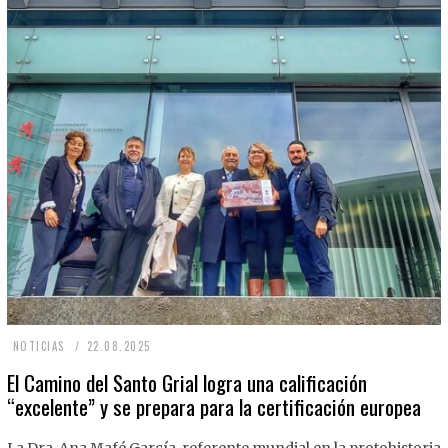
2
NOTICIAS
22.08.2025
2
El Camino del Santo Grial logra una calificación
“excelente” y se prepara para la certificación europea
.
0