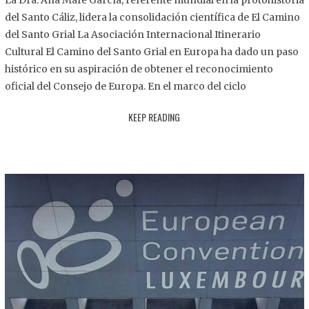
La Dra. Ana Mafé García, referente mundial en la protohistoria
8
del Santo Cáliz, lidera la consolidación científica de El Camino
.
del Santo Grial La Asociación Internacional Itinerario
2
Cultural El Camino del Santo Grial en Europa ha dado un paso
0
histórico en su aspiración de obtener el reconocimiento
2
oficial del Consejo de Europa. En el marco del ciclo
5
KEEP READING