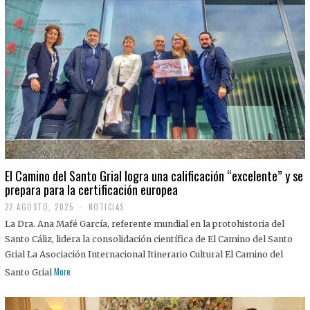
El Camino del Santo Grial logra una calificación “excelente” y se
prepara para la certificación europea
22 AGOSTO, 2025
2
NOTICIAS
2
La Dra. Ana Mafé García, referente mundial en la protohistoria del
A
G
Santo Cáliz, lidera la consolidación científica de El Camino del Santo
O
Grial La Asociación Internacional Itinerario Cultural El Camino del
S
T
More
Santo Grial
O
,
2