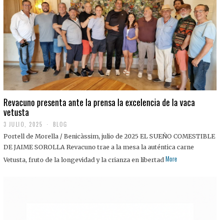
0
2
5
Revacuno presenta ante la prensa la excelencia de la vaca
vetusta
3 JULIO, 2025
1
BLOG
1
Portell de Morella / Benicàssim, julio de 2025 EL SUEÑO COMESTIBLE
J
U
DE JAIME SOROLLA Revacuno trae a la mesa la auténtica carne
L
More
Vetusta, fruto de la longevidad y la crianza en libertad
I
O
,
2
0
2
5