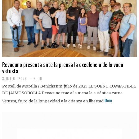
0
2
5
Revacuno presenta ante la prensa la excelencia de la vaca
vetusta
3 JULIO, 2025
1
BLOG
1
Portell de Morella / Benicàssim, julio de 2025 EL SUEÑO COMESTIBLE
J
U
DE JAIME SOROLLA Revacuno trae a la mesa la auténtica carne
L
More
Vetusta, fruto de la longevidad y la crianza en libertad
I
O
,
2
0
2
5