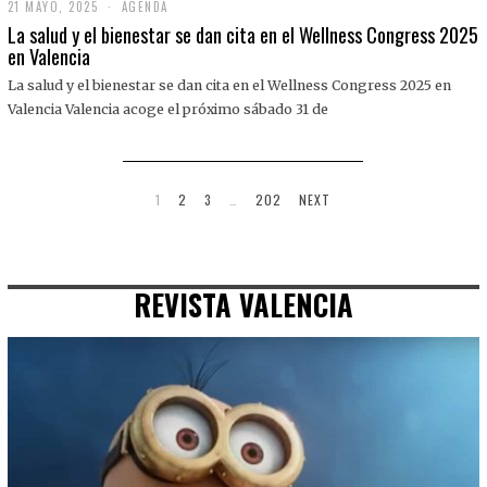
21 MAYO, 2025
2
AGENDA
1
La salud y el bienestar se dan cita en el Wellness Congress 2025
M
en Valencia
A
Y
La salud y el bienestar se dan cita en el Wellness Congress 2025 en
O
,
Valencia Valencia acoge el próximo sábado 31 de
2
0
2
5
1
2
3
…
202
NEXT
REVISTA VALENCIA