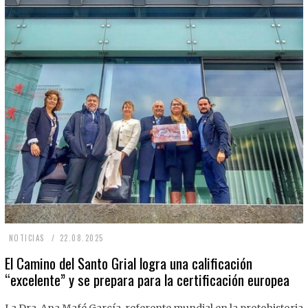
2
NOTICIAS
22.08.2025
2
El Camino del Santo Grial logra una calificación
“excelente” y se prepara para la certificación europea
.
0