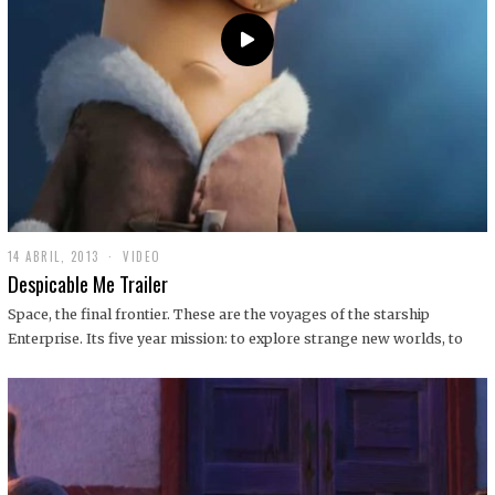
14 ABRIL, 2013
1
VIDEO
9
Despicable Me Trailer
D
I
Space, the final frontier. These are the voyages of the starship
C
Enterprise. Its five year mission: to explore strange new worlds, to
I
E
M
B
R
E
,
2
0
1