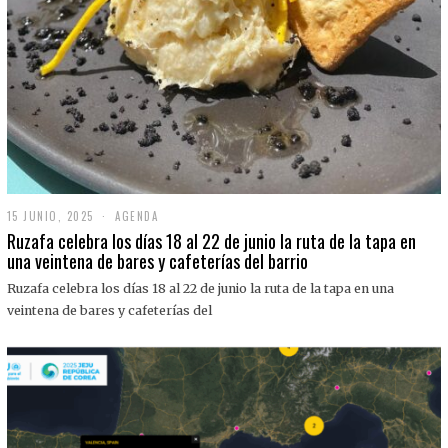
15 JUNIO, 2025
1
AGENDA
5
Ruzafa celebra los días 18 al 22 de junio la ruta de la tapa en
J
una veintena de bares y cafeterías del barrio
U
N
Ruzafa celebra los días 18 al 22 de junio la ruta de la tapa en una
I
O
veintena de bares y cafeterías del
,
2
0
2
5