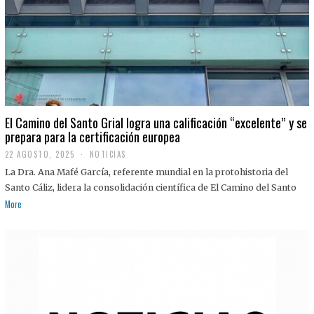
El Camino del Santo Grial logra una calificación “excelente” y se
prepara para la certificación europea
22 AGOSTO, 2025
2
NOTICIAS
2
La Dra. Ana Mafé García, referente mundial en la protohistoria del
A
G
Santo Cáliz, lidera la consolidación científica de El Camino del Santo
O
More
S
T
O
,
2
0
2
5