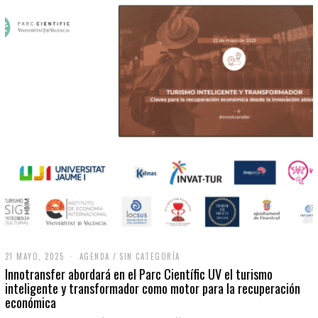
21 MAYO, 2025
2
AGENDA
/
SIN CATEGORÍA
1
Innotransfer abordará en el Parc Científic UV el turismo
M
inteligente y transformador como motor para la recuperación
A
económica
Y
O