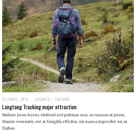
,
2
0
1
9
23 JUNIO, 2015
LUGARES
/
TURISMO
Langtang Tracking major attraction
Nullam lacus lorem, eleifend sed pulvinar non, accumsan ut purus.
Mauris venenatis, est at fringilla efficitur, mi massa imperdiet mi, in
finibus