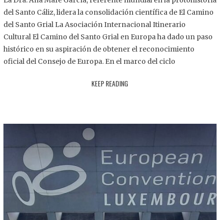
La Dra. Ana Mafé García, referente mundial en la protohistoria
8
del Santo Cáliz, lidera la consolidación científica de El Camino
.
del Santo Grial La Asociación Internacional Itinerario
2
Cultural El Camino del Santo Grial en Europa ha dado un paso
0
histórico en su aspiración de obtener el reconocimiento
2
oficial del Consejo de Europa. En el marco del ciclo
5
KEEP READING