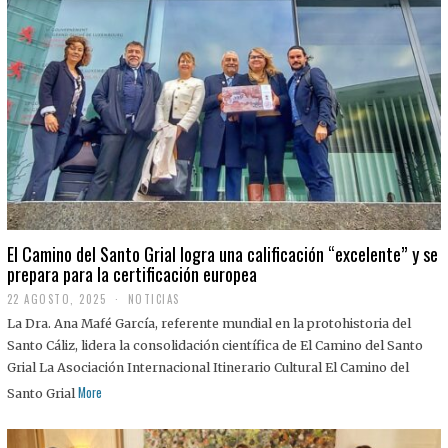
El Camino del Santo Grial logra una calificación “excelente” y se
prepara para la certificación europea
22 AGOSTO, 2025
2
NOTICIAS
2
La Dra. Ana Mafé García, referente mundial en la protohistoria del
A
G
Santo Cáliz, lidera la consolidación científica de El Camino del Santo
O
Grial La Asociación Internacional Itinerario Cultural El Camino del
S
T
More
Santo Grial
O
,
2