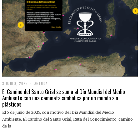
3 JUNIO, 2025
3
AGENDA
J
El Camino del Santo Grial se suma al Día Mundial del Medio
U
Ambiente con una caminata simbólica por un mundo sin
N
plásticos
I
O
,
El 5 de junio de 2025, con motivo del Día Mundial del Medio
2
Ambiente, El Camino del Santo Grial, Ruta del Conocimiento, camino
0
2
de la
5