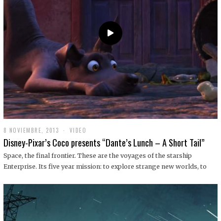
9
8 NOVIEMBRE, 2013
1
VIDEO
9
Disney-Pixar’s Coco presents “Dante’s Lunch – A Short Tail”
D
I
Space, the final frontier. These are the voyages of the starship
C
Enterprise. Its five year mission: to explore strange new worlds, to
I
E
M
B
R
E
,
2