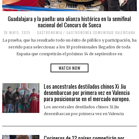
Guadalajara y la paella: una alianza histórica en la semifinal
nacional del Concurs de Sueca
26 MAYO, 2025
2
GASTRONOMIA
/
GASTRONOMÍA COMUNIDAD VALENCIANA
6
La prueba, que ha resultado todo un éxito de público y participación, ha
M
A
servido para seleccionar a los 10 profesionales llegados de toda
Y
España que competirán el próximo 14 de septiembre en
O
,
2
WATCH NOW
0
2
5
Los ancestrales destilados chinos Xi Jiu
desembarcan por primera vez en Valencia
para posicionarse en el mercado europeo.
Los ancestrales destilados chinos Xi Jiu
desembarcan por primera vez en Valencia
Cocineros de 12 países competirán por