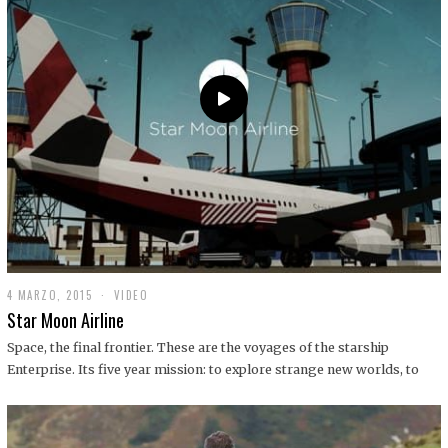
0
1
9
4 MARZO, 2015
1
VIDEO
9
Star Moon Airline
D
I
Space, the final frontier. These are the voyages of the starship
C
Enterprise. Its five year mission: to explore strange new worlds, to
I
E
M
B
R
E