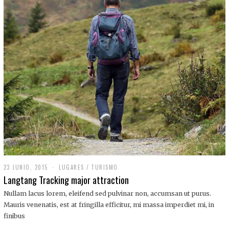
,
2
0
1
9
23 JUNIO, 2015
LUGARES
/
TURISMO
Langtang Tracking major attraction
Nullam lacus lorem, eleifend sed pulvinar non, accumsan ut purus.
Mauris venenatis, est at fringilla efficitur, mi massa imperdiet mi, in
finibus