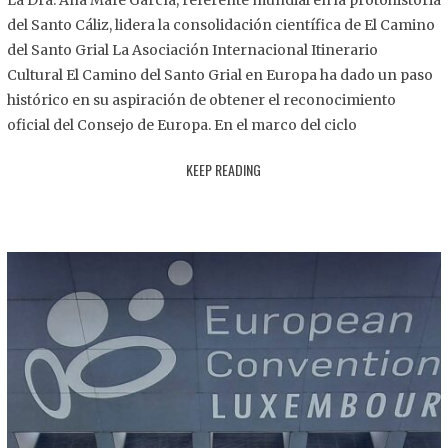
La Dra. Ana Mafé García, referente mundial en la protohistoria
8
del Santo Cáliz, lidera la consolidación científica de El Camino
.
del Santo Grial La Asociación Internacional Itinerario
2
Cultural El Camino del Santo Grial en Europa ha dado un paso
0
histórico en su aspiración de obtener el reconocimiento
2
oficial del Consejo de Europa. En el marco del ciclo
5
KEEP READING