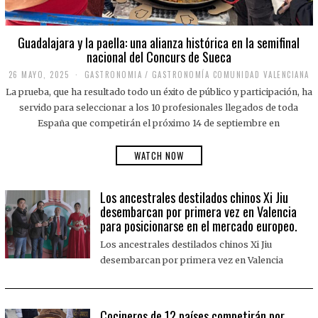
Guadalajara y la paella: una alianza histórica en la semifinal
nacional del Concurs de Sueca
26 MAYO, 2025
2
GASTRONOMIA
/
GASTRONOMÍA COMUNIDAD VALENCIANA
6
La prueba, que ha resultado todo un éxito de público y participación, ha
M
A
servido para seleccionar a los 10 profesionales llegados de toda
Y
España que competirán el próximo 14 de septiembre en
O
,
2
WATCH NOW
0
2
5
Los ancestrales destilados chinos Xi Jiu
desembarcan por primera vez en Valencia
para posicionarse en el mercado europeo.
Los ancestrales destilados chinos Xi Jiu
desembarcan por primera vez en Valencia
Cocineros de 12 países competirán por