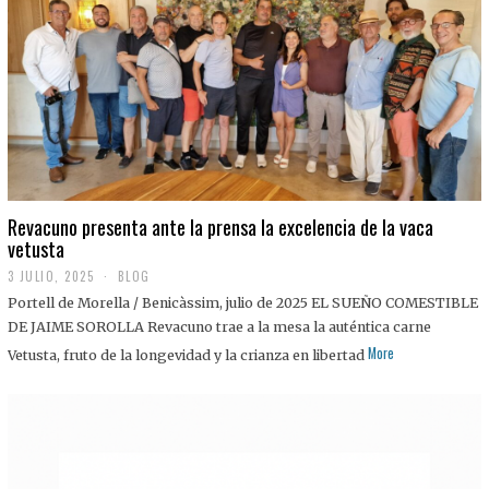
0
2
5
Revacuno presenta ante la prensa la excelencia de la vaca
vetusta
3 JULIO, 2025
1
BLOG
1
Portell de Morella / Benicàssim, julio de 2025 EL SUEÑO COMESTIBLE
J
U
DE JAIME SOROLLA Revacuno trae a la mesa la auténtica carne
L
More
Vetusta, fruto de la longevidad y la crianza en libertad
I
O
,
2
0
2
5