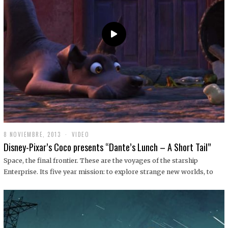
9
8 NOVIEMBRE, 2013
1
VIDEO
9
Disney-Pixar’s Coco presents “Dante’s Lunch – A Short Tail”
D
I
Space, the final frontier. These are the voyages of the starship
C
Enterprise. Its five year mission: to explore strange new worlds, to
I
E
M
B
R
E
,
2