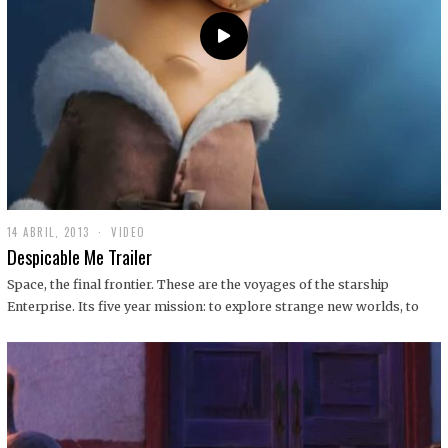
14 ABRIL, 2013
1
VIDEO
9
Despicable Me Trailer
D
I
Space, the final frontier. These are the voyages of the starship
C
Enterprise. Its five year mission: to explore strange new worlds, to
I
E
M
B
R
E
,
2
0
1