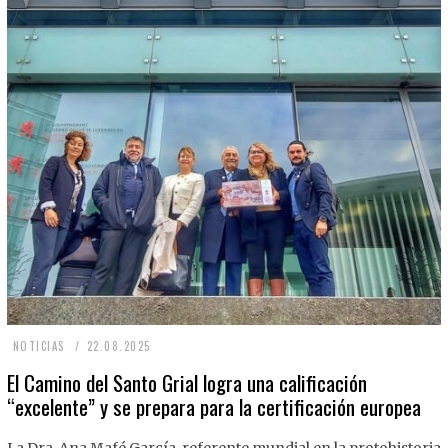
2
NOTICIAS
22.08.2025
2
El Camino del Santo Grial logra una calificación
“excelente” y se prepara para la certificación europea
.
0