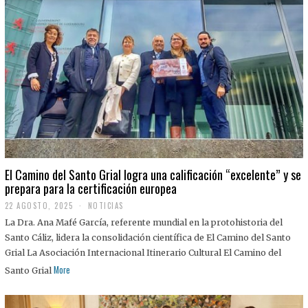
El Camino del Santo Grial logra una calificación “excelente” y se
prepara para la certificación europea
22 AGOSTO, 2025
2
NOTICIAS
2
La Dra. Ana Mafé García, referente mundial en la protohistoria del
A
G
Santo Cáliz, lidera la consolidación científica de El Camino del Santo
O
Grial La Asociación Internacional Itinerario Cultural El Camino del
S
T
More
Santo Grial
O
,
2