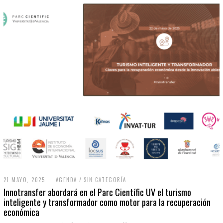
21 MAYO, 2025
2
AGENDA
/
SIN CATEGORÍA
1
Innotransfer abordará en el Parc Científic UV el turismo
M
inteligente y transformador como motor para la recuperación
A
económica
Y
O