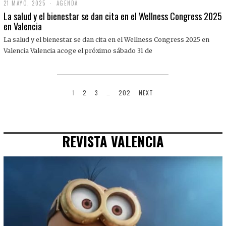
21 MAYO, 2025
2
AGENDA
1
La salud y el bienestar se dan cita en el Wellness Congress 2025
M
en Valencia
A
Y
La salud y el bienestar se dan cita en el Wellness Congress 2025 en
O
,
Valencia Valencia acoge el próximo sábado 31 de
2
0
2
5
1
2
3
…
202
NEXT
REVISTA VALENCIA