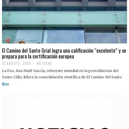
El Camino del Santo Grial logra una calificación “excelente” y se
prepara para la certificación europea
22 AGOSTO, 2025
2
NOTICIAS
2
La Dra. Ana Mafé García, referente mundial en la protohistoria del
A
G
Santo Cáliz, lidera la consolidación científica de El Camino del Santo
O
More
S
T
O
,
2
0
2
5