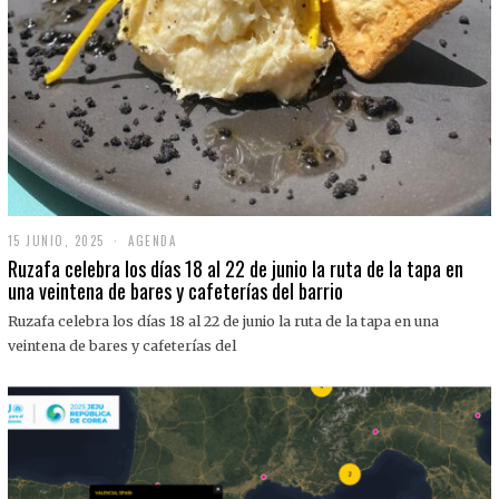
15 JUNIO, 2025
1
AGENDA
5
Ruzafa celebra los días 18 al 22 de junio la ruta de la tapa en
J
una veintena de bares y cafeterías del barrio
U
N
Ruzafa celebra los días 18 al 22 de junio la ruta de la tapa en una
I
O
veintena de bares y cafeterías del
,
2
0
2
5