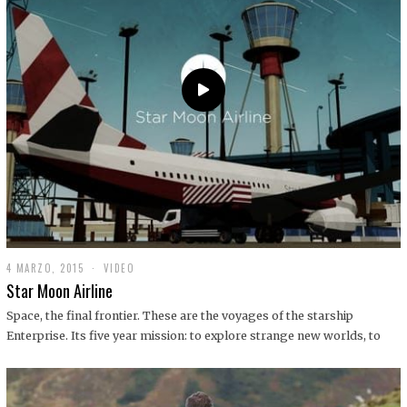
0
1
9
4 MARZO, 2015
1
VIDEO
9
Star Moon Airline
D
I
Space, the final frontier. These are the voyages of the starship
C
Enterprise. Its five year mission: to explore strange new worlds, to
I
E
M
B
R
E