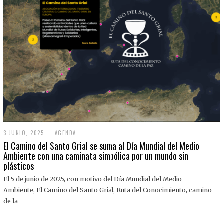
3 JUNIO, 2025
3
AGENDA
J
El Camino del Santo Grial se suma al Día Mundial del Medio
U
Ambiente con una caminata simbólica por un mundo sin
N
plásticos
I
O
,
El 5 de junio de 2025, con motivo del Día Mundial del Medio
2
Ambiente, El Camino del Santo Grial, Ruta del Conocimiento, camino
0
2
de la
5