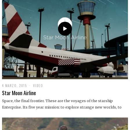
0
1
9
4 MARZO, 2015
1
VIDEO
9
Star Moon Airline
D
I
Space, the final frontier. These are the voyages of the starship
C
Enterprise. Its five year mission: to explore strange new worlds, to
I
E
M
B
R
E