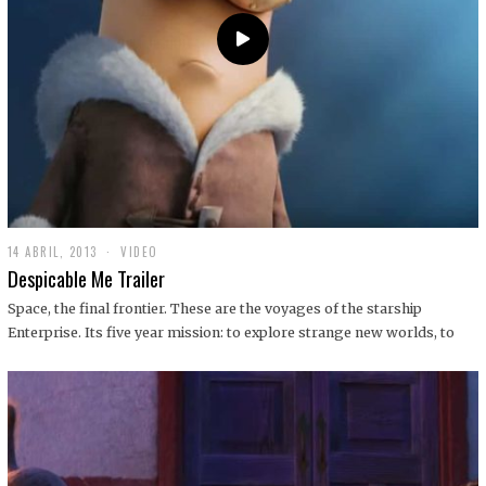
14 ABRIL, 2013
1
VIDEO
9
Despicable Me Trailer
D
I
Space, the final frontier. These are the voyages of the starship
C
Enterprise. Its five year mission: to explore strange new worlds, to
I
E
M
B
R
E
,
2
0
1