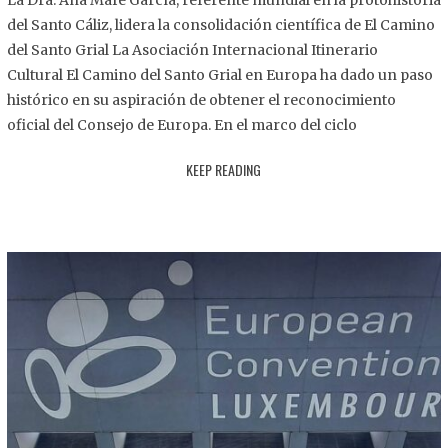
La Dra. Ana Mafé García, referente mundial en la protohistoria
8
del Santo Cáliz, lidera la consolidación científica de El Camino
.
del Santo Grial La Asociación Internacional Itinerario
2
Cultural El Camino del Santo Grial en Europa ha dado un paso
0
histórico en su aspiración de obtener el reconocimiento
2
oficial del Consejo de Europa. En el marco del ciclo
5
KEEP READING