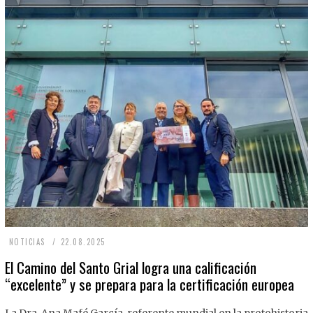
2
NOTICIAS
22.08.2025
2
El Camino del Santo Grial logra una calificación
“excelente” y se prepara para la certificación europea
.
0