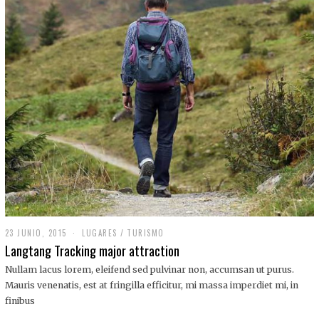
,
2
0
1
9
23 JUNIO, 2015
LUGARES
/
TURISMO
Langtang Tracking major attraction
Nullam lacus lorem, eleifend sed pulvinar non, accumsan ut purus.
Mauris venenatis, est at fringilla efficitur, mi massa imperdiet mi, in
finibus