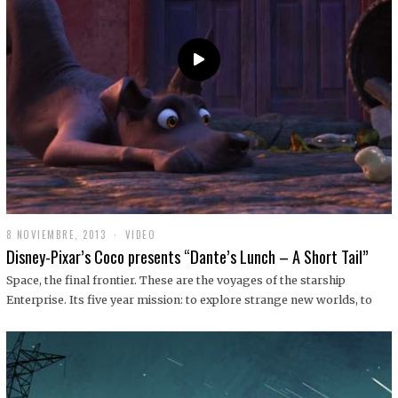
9
8 NOVIEMBRE, 2013
1
VIDEO
9
Disney-Pixar’s Coco presents “Dante’s Lunch – A Short Tail”
D
I
Space, the final frontier. These are the voyages of the starship
C
Enterprise. Its five year mission: to explore strange new worlds, to
I
E
M
B
R
E
,
2