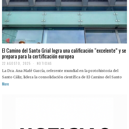
El Camino del Santo Grial logra una calificación “excelente” y se
prepara para la certificación europea
22 AGOSTO, 2025
2
NOTICIAS
2
La Dra. Ana Mafé García, referente mundial en la protohistoria del
A
G
Santo Cáliz, lidera la consolidación científica de El Camino del Santo
O
More
S
T
O
,
2
0
2
5