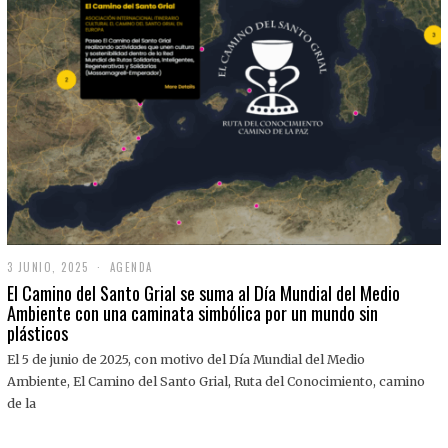
3 JUNIO, 2025
3
AGENDA
J
El Camino del Santo Grial se suma al Día Mundial del Medio
U
Ambiente con una caminata simbólica por un mundo sin
N
plásticos
I
O
,
El 5 de junio de 2025, con motivo del Día Mundial del Medio
2
Ambiente, El Camino del Santo Grial, Ruta del Conocimiento, camino
0
2
de la
5