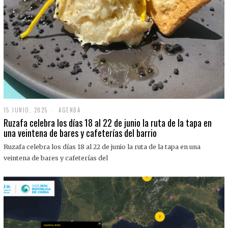
15 JUNIO, 2025
1
AGENDA
5
Ruzafa celebra los días 18 al 22 de junio la ruta de la tapa en
J
una veintena de bares y cafeterías del barrio
U
N
Ruzafa celebra los días 18 al 22 de junio la ruta de la tapa en una
I
O
veintena de bares y cafeterías del
,
2
0
2
5