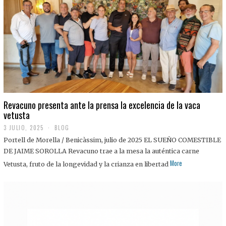
0
2
5
Revacuno presenta ante la prensa la excelencia de la vaca
vetusta
3 JULIO, 2025
1
BLOG
1
Portell de Morella / Benicàssim, julio de 2025 EL SUEÑO COMESTIBLE
J
U
DE JAIME SOROLLA Revacuno trae a la mesa la auténtica carne
L
More
Vetusta, fruto de la longevidad y la crianza en libertad
I
O
,
2
0
2
5