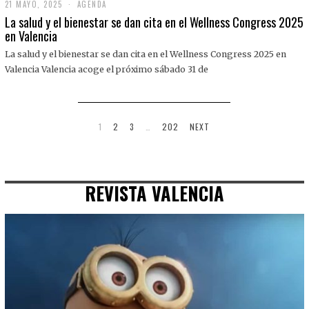
21 MAYO, 2025
2
AGENDA
1
La salud y el bienestar se dan cita en el Wellness Congress 2025
M
en Valencia
A
Y
La salud y el bienestar se dan cita en el Wellness Congress 2025 en
O
,
Valencia Valencia acoge el próximo sábado 31 de
2
0
2
5
1
2
3
…
202
NEXT
REVISTA VALENCIA