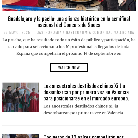
Guadalajara y la paella: una alianza histórica en la semifinal
nacional del Concurs de Sueca
26 MAYO, 2025
2
GASTRONOMIA
/
GASTRONOMÍA COMUNIDAD VALENCIANA
6
La prueba, que ha resultado todo un éxito de público y participación, ha
M
A
servido para seleccionar a los 10 profesionales llegados de toda
Y
España que competirán el próximo 14 de septiembre en
O
,
2
WATCH NOW
0
2
5
Los ancestrales destilados chinos Xi Jiu
desembarcan por primera vez en Valencia
para posicionarse en el mercado europeo.
Los ancestrales destilados chinos Xi Jiu
desembarcan por primera vez en Valencia
Cocineros de 12 países competirán por