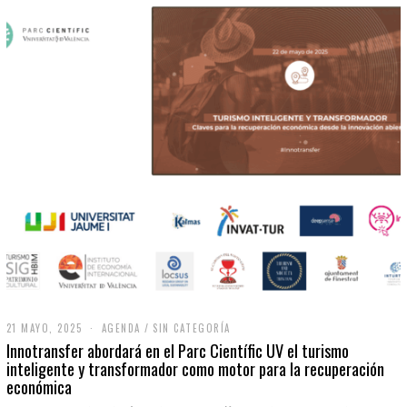
21 MAYO, 2025
2
AGENDA
/
SIN CATEGORÍA
1
Innotransfer abordará en el Parc Científic UV el turismo
M
inteligente y transformador como motor para la recuperación
A
económica
Y
O