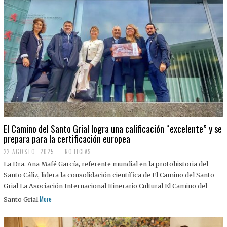
El Camino del Santo Grial logra una calificación “excelente” y se
prepara para la certificación europea
22 AGOSTO, 2025
2
NOTICIAS
2
La Dra. Ana Mafé García, referente mundial en la protohistoria del
A
G
Santo Cáliz, lidera la consolidación científica de El Camino del Santo
O
Grial La Asociación Internacional Itinerario Cultural El Camino del
S
T
More
Santo Grial
O
,
2