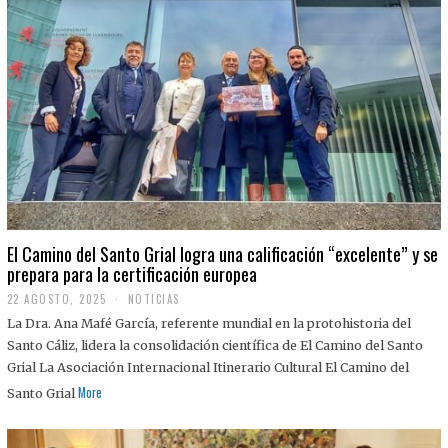
El Camino del Santo Grial logra una calificación “excelente” y se
prepara para la certificación europea
22 AGOSTO, 2025
2
NOTICIAS
2
La Dra. Ana Mafé García, referente mundial en la protohistoria del
A
G
Santo Cáliz, lidera la consolidación científica de El Camino del Santo
O
Grial La Asociación Internacional Itinerario Cultural El Camino del
S
T
More
Santo Grial
O
,
2