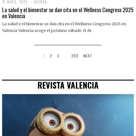
21 MAYO, 2025
2
AGENDA
1
La salud y el bienestar se dan cita en el Wellness Congress 2025
M
en Valencia
A
Y
La salud y el bienestar se dan cita en el Wellness Congress 2025 en
O
,
Valencia Valencia acoge el próximo sábado 31 de
2
0
2
5
1
2
3
…
202
NEXT
REVISTA VALENCIA