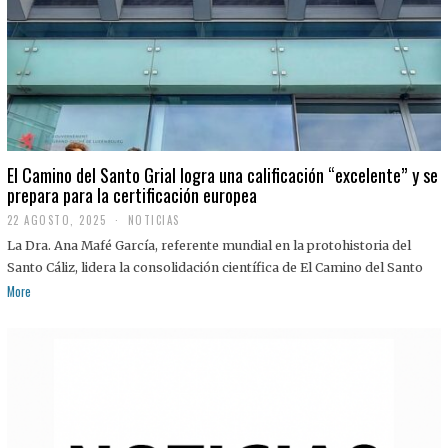
El Camino del Santo Grial logra una calificación “excelente” y se
prepara para la certificación europea
22 AGOSTO, 2025
2
NOTICIAS
2
La Dra. Ana Mafé García, referente mundial en la protohistoria del
A
G
Santo Cáliz, lidera la consolidación científica de El Camino del Santo
O
More
S
T
O
,
2
0
2
5