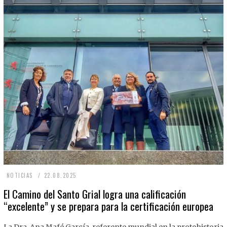
2
NOTICIAS
22.08.2025
2
El Camino del Santo Grial logra una calificación
“excelente” y se prepara para la certificación europea
.
0