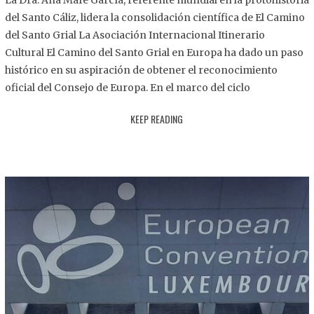
La Dra. Ana Mafé García, referente mundial en la protohistoria
8
del Santo Cáliz, lidera la consolidación científica de El Camino
.
del Santo Grial La Asociación Internacional Itinerario
2
Cultural El Camino del Santo Grial en Europa ha dado un paso
0
histórico en su aspiración de obtener el reconocimiento
2
oficial del Consejo de Europa. En el marco del ciclo
5
KEEP READING