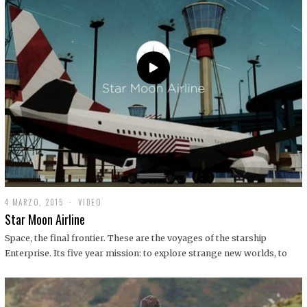
0
1
9
4 MARZO, 2015
1
VIDEO
9
Star Moon Airline
D
I
Space, the final frontier. These are the voyages of the starship
C
Enterprise. Its five year mission: to explore strange new worlds, to
I
E
M
B
R
E