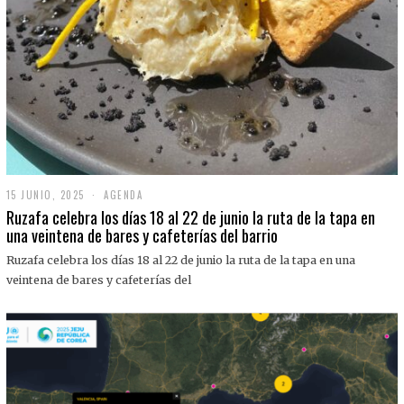
15 JUNIO, 2025
1
AGENDA
5
Ruzafa celebra los días 18 al 22 de junio la ruta de la tapa en
J
una veintena de bares y cafeterías del barrio
U
N
Ruzafa celebra los días 18 al 22 de junio la ruta de la tapa en una
I
O
veintena de bares y cafeterías del
,
2
0
2
5