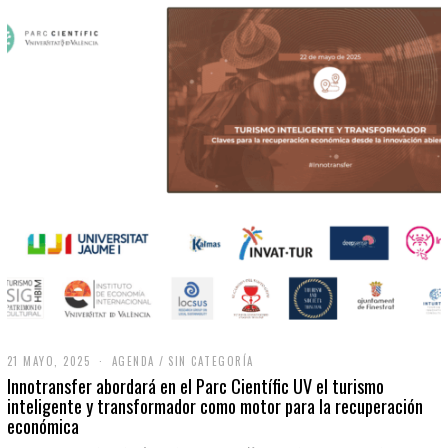
21 MAYO, 2025
2
AGENDA
/
SIN CATEGORÍA
1
Innotransfer abordará en el Parc Científic UV el turismo
M
inteligente y transformador como motor para la recuperación
A
económica
Y
O