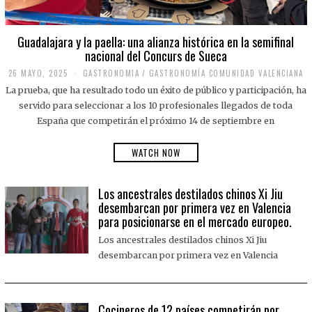
Guadalajara y la paella: una alianza histórica en la semifinal
nacional del Concurs de Sueca
26 MAYO, 2025
2
GASTRONOMIA
/
GASTRONOMÍA COMUNIDAD VALENCIANA
6
La prueba, que ha resultado todo un éxito de público y participación, ha
M
A
servido para seleccionar a los 10 profesionales llegados de toda
Y
España que competirán el próximo 14 de septiembre en
O
,
2
WATCH NOW
0
2
5
Los ancestrales destilados chinos Xi Jiu
desembarcan por primera vez en Valencia
para posicionarse en el mercado europeo.
Los ancestrales destilados chinos Xi Jiu
desembarcan por primera vez en Valencia
Cocineros de 12 países competirán por