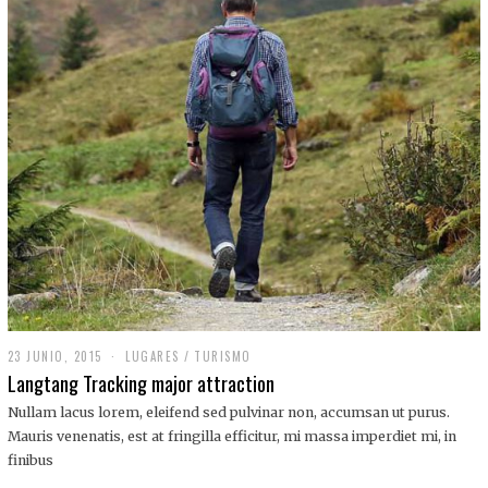
,
2
0
1
9
23 JUNIO, 2015
LUGARES
/
TURISMO
Langtang Tracking major attraction
Nullam lacus lorem, eleifend sed pulvinar non, accumsan ut purus.
Mauris venenatis, est at fringilla efficitur, mi massa imperdiet mi, in
finibus