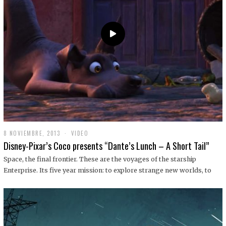
9
8 NOVIEMBRE, 2013
1
VIDEO
9
Disney-Pixar’s Coco presents “Dante’s Lunch – A Short Tail”
D
I
Space, the final frontier. These are the voyages of the starship
C
Enterprise. Its five year mission: to explore strange new worlds, to
I
E
M
B
R
E
,
2