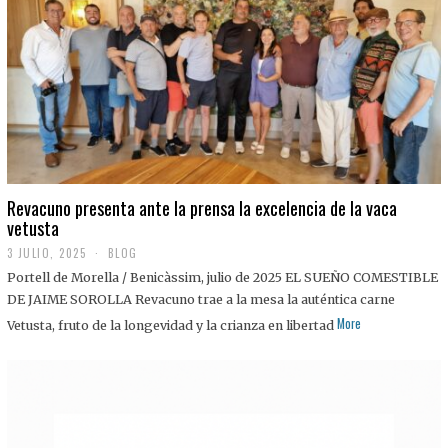
0
2
5
Revacuno presenta ante la prensa la excelencia de la vaca
vetusta
3 JULIO, 2025
1
BLOG
1
Portell de Morella / Benicàssim, julio de 2025 EL SUEÑO COMESTIBLE
J
U
DE JAIME SOROLLA Revacuno trae a la mesa la auténtica carne
L
More
Vetusta, fruto de la longevidad y la crianza en libertad
I
O
,
2
0
2
5