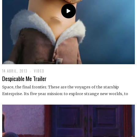
14 ABRIL, 2013
1
VIDEO
9
Despicable Me Trailer
D
I
Space, the final frontier. These are the voyages of the starship
C
Enterprise. Its five year mission: to explore strange new worlds, to
I
E
M
B
R
E
,
2
0
1