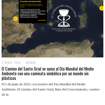
3 JUNIO, 2025
3
AGENDA
J
El Camino del Santo Grial se suma al Día Mundial del Medio
U
Ambiente con una caminata simbólica por un mundo sin
N
plásticos
I
O
,
El 5 de junio de 2025, con motivo del Día Mundial del Medio
2
Ambiente, El Camino del Santo Grial, Ruta del Conocimiento, camino
0
2
de la
5