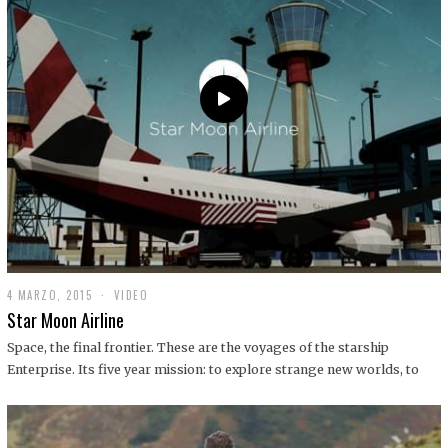
0
1
9
4 MARZO, 2015
1
VIDEO
9
Star Moon Airline
D
I
Space, the final frontier. These are the voyages of the starship
C
Enterprise. Its five year mission: to explore strange new worlds, to
I
E
M
B
R
E