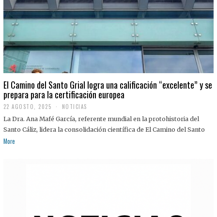
El Camino del Santo Grial logra una calificación “excelente” y se
prepara para la certificación europea
22 AGOSTO, 2025
2
NOTICIAS
2
La Dra. Ana Mafé García, referente mundial en la protohistoria del
A
G
Santo Cáliz, lidera la consolidación científica de El Camino del Santo
O
More
S
T
O
,
2
0
2
5