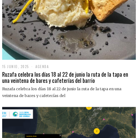
15 JUNIO, 2025
1
AGENDA
5
Ruzafa celebra los días 18 al 22 de junio la ruta de la tapa en
J
una veintena de bares y cafeterías del barrio
U
N
Ruzafa celebra los días 18 al 22 de junio la ruta de la tapa en una
I
O
veintena de bares y cafeterías del
,
2
0
2
5