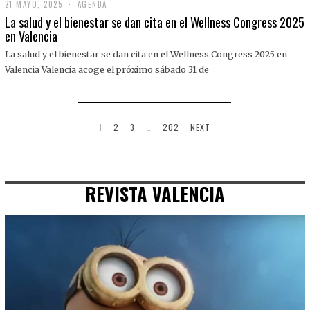
21 MAYO, 2025
2
AGENDA
1
La salud y el bienestar se dan cita en el Wellness Congress 2025
M
en Valencia
A
Y
La salud y el bienestar se dan cita en el Wellness Congress 2025 en
O
,
Valencia Valencia acoge el próximo sábado 31 de
2
0
2
5
1
2
3
…
202
NEXT
REVISTA VALENCIA