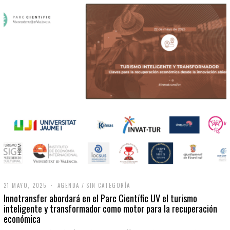
21 MAYO, 2025
2
AGENDA
/
SIN CATEGORÍA
1
Innotransfer abordará en el Parc Científic UV el turismo
M
inteligente y transformador como motor para la recuperación
A
económica
Y
O