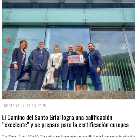
2
NOTICIAS
22.08.2025
2
El Camino del Santo Grial logra una calificación
“excelente” y se prepara para la certificación europea
.
0