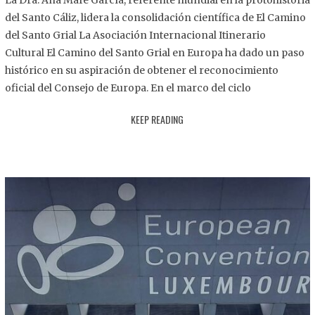
La Dra. Ana Mafé García, referente mundial en la protohistoria
8
del Santo Cáliz, lidera la consolidación científica de El Camino
.
del Santo Grial La Asociación Internacional Itinerario
2
Cultural El Camino del Santo Grial en Europa ha dado un paso
0
histórico en su aspiración de obtener el reconocimiento
2
oficial del Consejo de Europa. En el marco del ciclo
5
KEEP READING