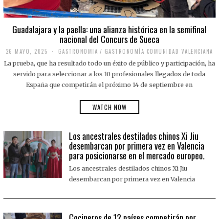
Guadalajara y la paella: una alianza histórica en la semifinal
nacional del Concurs de Sueca
26 MAYO, 2025
2
GASTRONOMIA
/
GASTRONOMÍA COMUNIDAD VALENCIANA
6
La prueba, que ha resultado todo un éxito de público y participación, ha
M
A
servido para seleccionar a los 10 profesionales llegados de toda
Y
España que competirán el próximo 14 de septiembre en
O
,
2
WATCH NOW
0
2
5
Los ancestrales destilados chinos Xi Jiu
desembarcan por primera vez en Valencia
para posicionarse en el mercado europeo.
Los ancestrales destilados chinos Xi Jiu
desembarcan por primera vez en Valencia
Cocineros de 12 países competirán por