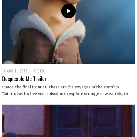
14 ABRIL, 2013
1
VIDEO
9
Despicable Me Trailer
D
I
Space, the final frontier. These are the voyages of the starship
C
Enterprise. Its five year mission: to explore strange new worlds, to
I
E
M
B
R
E
,
2
0
1