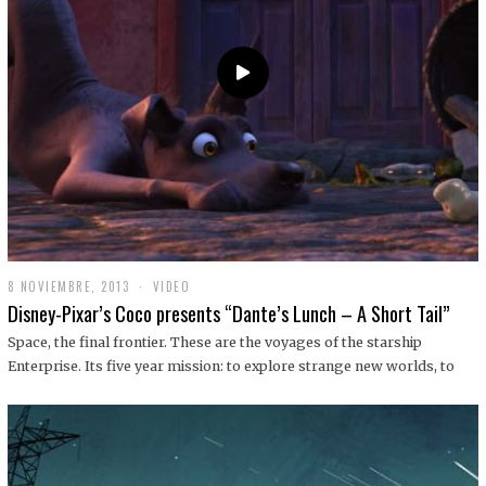
9
8 NOVIEMBRE, 2013
1
VIDEO
9
Disney-Pixar’s Coco presents “Dante’s Lunch – A Short Tail”
D
I
Space, the final frontier. These are the voyages of the starship
C
Enterprise. Its five year mission: to explore strange new worlds, to
I
E
M
B
R
E
,
2