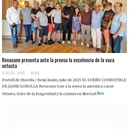
0
2
5
Revacuno presenta ante la prensa la excelencia de la vaca
vetusta
3 JULIO, 2025
1
BLOG
1
Portell de Morella / Benicàssim, julio de 2025 EL SUEÑO COMESTIBLE
J
U
DE JAIME SOROLLA Revacuno trae a la mesa la auténtica carne
L
More
Vetusta, fruto de la longevidad y la crianza en libertad
I
O
,
2
0
2
5