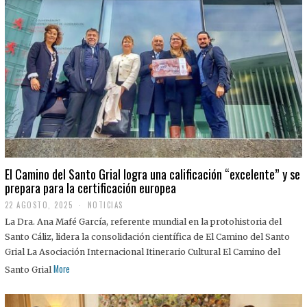
El Camino del Santo Grial logra una calificación “excelente” y se
prepara para la certificación europea
22 AGOSTO, 2025
2
NOTICIAS
2
La Dra. Ana Mafé García, referente mundial en la protohistoria del
A
G
Santo Cáliz, lidera la consolidación científica de El Camino del Santo
O
Grial La Asociación Internacional Itinerario Cultural El Camino del
S
T
More
Santo Grial
O
,
2