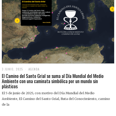
3 JUNIO, 2025
3
AGENDA
J
El Camino del Santo Grial se suma al Día Mundial del Medio
U
Ambiente con una caminata simbólica por un mundo sin
N
plásticos
I
O
,
El 5 de junio de 2025, con motivo del Día Mundial del Medio
2
Ambiente, El Camino del Santo Grial, Ruta del Conocimiento, camino
0
2
de la
5