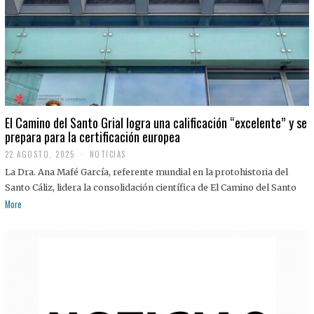
El Camino del Santo Grial logra una calificación “excelente” y se
prepara para la certificación europea
22 AGOSTO, 2025
2
NOTICIAS
2
La Dra. Ana Mafé García, referente mundial en la protohistoria del
A
G
Santo Cáliz, lidera la consolidación científica de El Camino del Santo
O
More
S
T
O
,
2
0
2
5