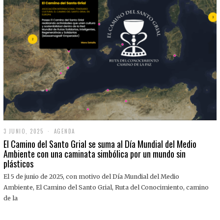
3 JUNIO, 2025
3
AGENDA
J
El Camino del Santo Grial se suma al Día Mundial del Medio
U
Ambiente con una caminata simbólica por un mundo sin
N
plásticos
I
O
,
El 5 de junio de 2025, con motivo del Día Mundial del Medio
2
Ambiente, El Camino del Santo Grial, Ruta del Conocimiento, camino
0
2
de la
5