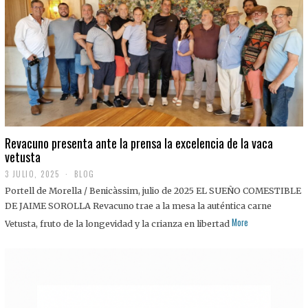
0
2
5
Revacuno presenta ante la prensa la excelencia de la vaca
vetusta
3 JULIO, 2025
1
BLOG
1
Portell de Morella / Benicàssim, julio de 2025 EL SUEÑO COMESTIBLE
J
U
DE JAIME SOROLLA Revacuno trae a la mesa la auténtica carne
L
More
Vetusta, fruto de la longevidad y la crianza en libertad
I
O
,
2
0
2
5