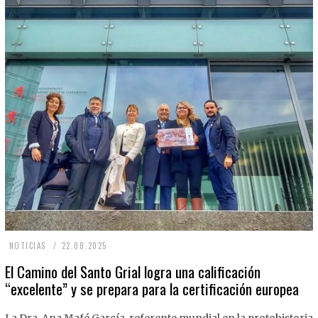
2
NOTICIAS
22.08.2025
2
El Camino del Santo Grial logra una calificación
“excelente” y se prepara para la certificación europea
.
0