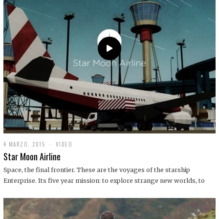
0
1
9
4 MARZO, 2015
1
VIDEO
9
Star Moon Airline
D
I
Space, the final frontier. These are the voyages of the starship
C
Enterprise. Its five year mission: to explore strange new worlds, to
I
E
M
B
R
E