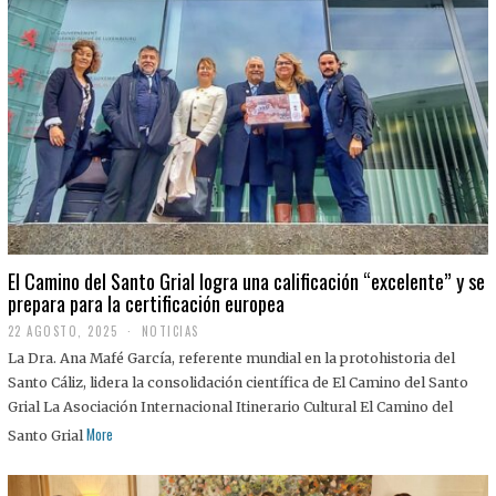
El Camino del Santo Grial logra una calificación “excelente” y se
prepara para la certificación europea
22 AGOSTO, 2025
2
NOTICIAS
2
La Dra. Ana Mafé García, referente mundial en la protohistoria del
A
G
Santo Cáliz, lidera la consolidación científica de El Camino del Santo
O
Grial La Asociación Internacional Itinerario Cultural El Camino del
S
T
More
Santo Grial
O
,
2