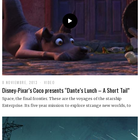
9
8 NOVIEMBRE, 2013
1
VIDEO
9
Disney-Pixar’s Coco presents “Dante’s Lunch – A Short Tail”
D
I
Space, the final frontier. These are the voyages of the starship
C
Enterprise. Its five year mission: to explore strange new worlds, to
I
E
M
B
R
E
,
2