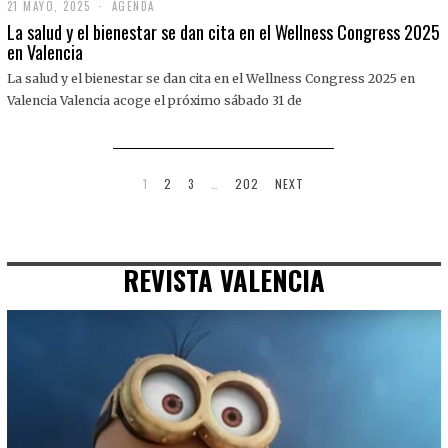
21 MAYO, 2025
2
AGENDA
1
La salud y el bienestar se dan cita en el Wellness Congress 2025
M
en Valencia
A
Y
La salud y el bienestar se dan cita en el Wellness Congress 2025 en
O
,
Valencia Valencia acoge el próximo sábado 31 de
2
0
2
5
1
2
3
…
202
NEXT
REVISTA VALENCIA