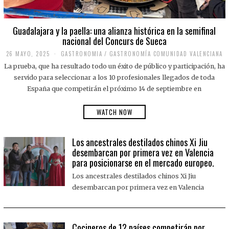
Guadalajara y la paella: una alianza histórica en la semifinal
nacional del Concurs de Sueca
26 MAYO, 2025
2
GASTRONOMIA
/
GASTRONOMÍA COMUNIDAD VALENCIANA
6
La prueba, que ha resultado todo un éxito de público y participación, ha
M
A
servido para seleccionar a los 10 profesionales llegados de toda
Y
España que competirán el próximo 14 de septiembre en
O
,
2
WATCH NOW
0
2
5
Los ancestrales destilados chinos Xi Jiu
desembarcan por primera vez en Valencia
para posicionarse en el mercado europeo.
Los ancestrales destilados chinos Xi Jiu
desembarcan por primera vez en Valencia
Cocineros de 12 países competirán por