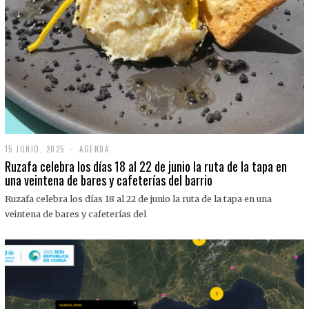
15 JUNIO, 2025
1
AGENDA
5
Ruzafa celebra los días 18 al 22 de junio la ruta de la tapa en
J
una veintena de bares y cafeterías del barrio
U
N
Ruzafa celebra los días 18 al 22 de junio la ruta de la tapa en una
I
O
veintena de bares y cafeterías del
,
2
0
2
5