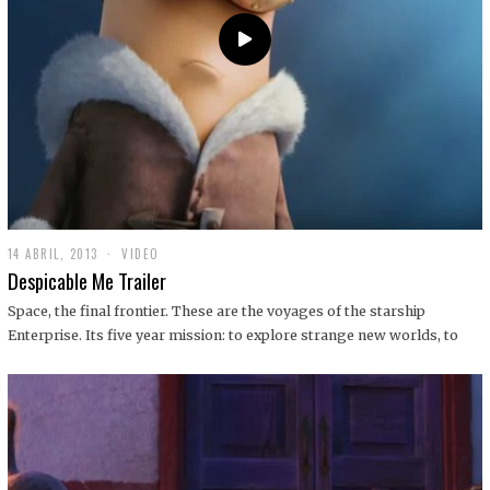
14 ABRIL, 2013
1
VIDEO
9
Despicable Me Trailer
D
I
Space, the final frontier. These are the voyages of the starship
C
Enterprise. Its five year mission: to explore strange new worlds, to
I
E
M
B
R
E
,
2
0
1