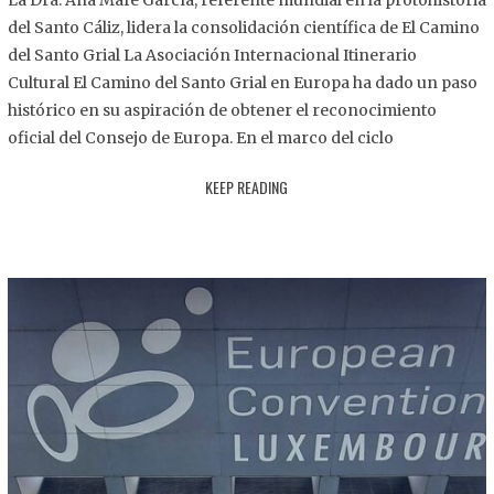
La Dra. Ana Mafé García, referente mundial en la protohistoria
8
del Santo Cáliz, lidera la consolidación científica de El Camino
.
del Santo Grial La Asociación Internacional Itinerario
2
Cultural El Camino del Santo Grial en Europa ha dado un paso
0
histórico en su aspiración de obtener el reconocimiento
2
oficial del Consejo de Europa. En el marco del ciclo
5
KEEP READING