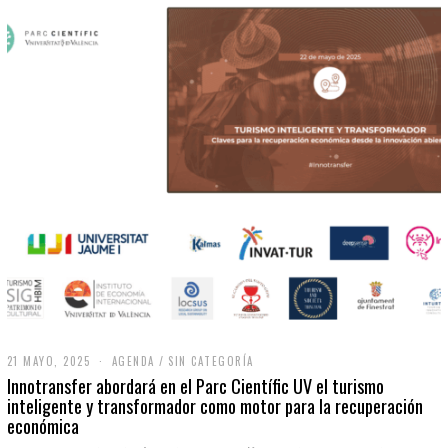
21 MAYO, 2025
2
AGENDA
/
SIN CATEGORÍA
1
Innotransfer abordará en el Parc Científic UV el turismo
M
inteligente y transformador como motor para la recuperación
A
económica
Y
O