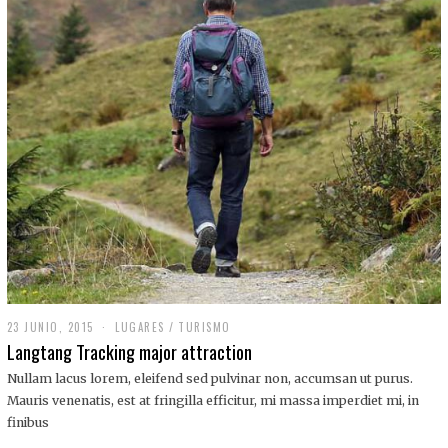
,
2
0
1
9
23 JUNIO, 2015
LUGARES
/
TURISMO
Langtang Tracking major attraction
Nullam lacus lorem, eleifend sed pulvinar non, accumsan ut purus.
Mauris venenatis, est at fringilla efficitur, mi massa imperdiet mi, in
finibus