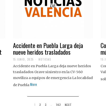
Accidente en Puebla Larga deja
Co
t
nueve heridos trasladados
mú
15 JUNIO, 2025
NOTICIAS
15 
Accidente en Puebla Larga deja nueve heridos
Con
trasladados Grave siniestro en la CV-560
Val
moviliza a equipos de emergencia La localidad
sol
More
de Puebla
1
2
3
…
142
NEXT