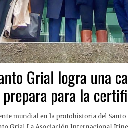
nto Grial logra una ca
 prepara para la certi
ente mundial en la protohistoria del Santo 
nto Grial La Asociación Internacional Itin