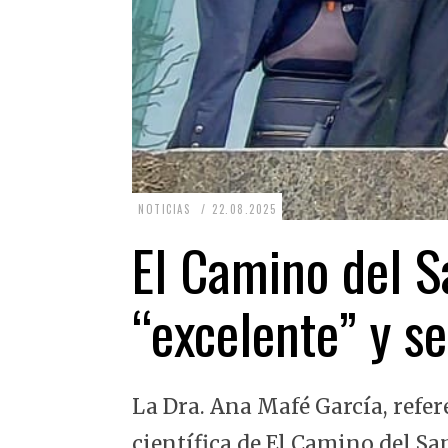
2
NOTICIAS
22.08.2025
2
El Camino del Sa
.
0
“excelente” y se
8
.
2
La Dra. Ana Mafé García, refer
0
2
científica de El Camino del Sa