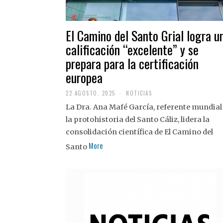
El Camino del Santo Grial logra u
calificación “excelente” y se
prepara para la certificación
europea
22 AGOSTO, 2025
2
NOTICIAS
2
La Dra. Ana Mafé García, referente mundial
A
G
la protohistoria del Santo Cáliz, lidera la
O
S
consolidación científica de El Camino del
T
More
O
Santo
,
2
0
2
5