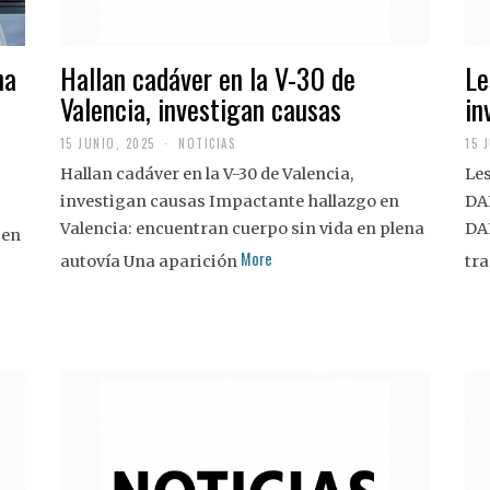
na
Hallan cadáver en la V-30 de
Le
Valencia, investigan causas
in
15 JUNIO, 2025
NOTICIAS
15 
Hallan cadáver en la V-30 de Valencia,
Les
investigan causas Impactante hallazgo en
DA
Valencia: encuentran cuerpo sin vida en plena
DA
 en
More
autovía Una aparición
tra