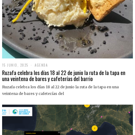
15 JUNIO, 2025
1
AGENDA
5
Ruzafa celebra los días 18 al 22 de junio la ruta de la tapa en
J
una veintena de bares y cafeterías del barrio
U
N
Ruzafa celebra los días 18 al 22 de junio la ruta de la tapa en una
I
O
veintena de bares y cafeterías del
,
2
0
2
5