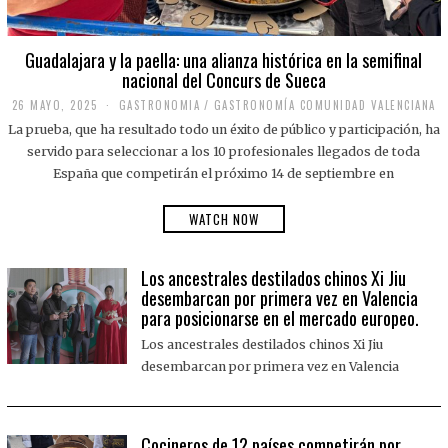
Guadalajara y la paella: una alianza histórica en la semifinal
nacional del Concurs de Sueca
26 MAYO, 2025
2
GASTRONOMIA
/
GASTRONOMÍA COMUNIDAD VALENCIANA
6
La prueba, que ha resultado todo un éxito de público y participación, ha
M
A
servido para seleccionar a los 10 profesionales llegados de toda
Y
España que competirán el próximo 14 de septiembre en
O
,
2
WATCH NOW
0
2
5
Los ancestrales destilados chinos Xi Jiu
desembarcan por primera vez en Valencia
para posicionarse en el mercado europeo.
Los ancestrales destilados chinos Xi Jiu
desembarcan por primera vez en Valencia
Cocineros de 12 países competirán por