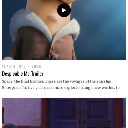
14 ABRIL, 2013
1
VIDEO
9
Despicable Me Trailer
D
I
Space, the final frontier. These are the voyages of the starship
C
Enterprise. Its five year mission: to explore strange new worlds, to
I
E
M
B
R
E
,
2
0
1