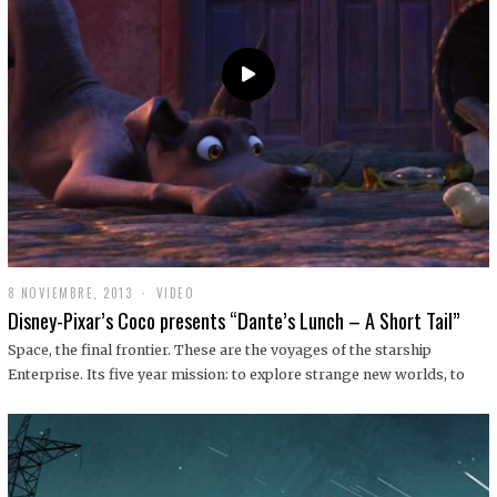
9
8 NOVIEMBRE, 2013
1
VIDEO
9
Disney-Pixar’s Coco presents “Dante’s Lunch – A Short Tail”
D
I
Space, the final frontier. These are the voyages of the starship
C
Enterprise. Its five year mission: to explore strange new worlds, to
I
E
M
B
R
E
,
2