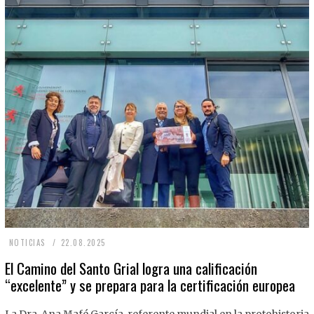
2
NOTICIAS
22.08.2025
2
El Camino del Santo Grial logra una calificación
“excelente” y se prepara para la certificación europea
.
0