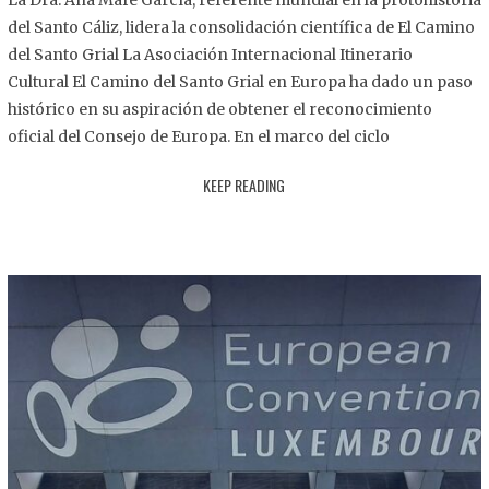
La Dra. Ana Mafé García, referente mundial en la protohistoria
8
del Santo Cáliz, lidera la consolidación científica de El Camino
.
del Santo Grial La Asociación Internacional Itinerario
2
Cultural El Camino del Santo Grial en Europa ha dado un paso
0
histórico en su aspiración de obtener el reconocimiento
2
oficial del Consejo de Europa. En el marco del ciclo
5
KEEP READING