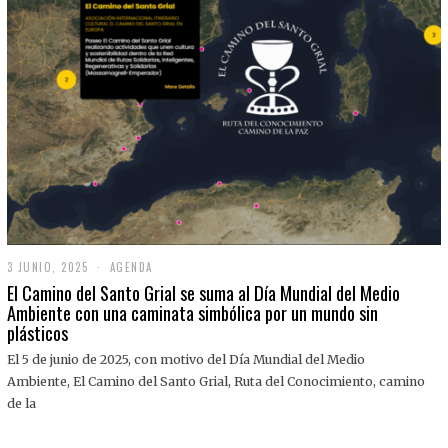
3 JUNIO, 2025
3
AGENDA
J
El Camino del Santo Grial se suma al Día Mundial del Medio
U
Ambiente con una caminata simbólica por un mundo sin
N
plásticos
I
O
,
El 5 de junio de 2025, con motivo del Día Mundial del Medio
2
Ambiente, El Camino del Santo Grial, Ruta del Conocimiento, camino
0
2
de la
5