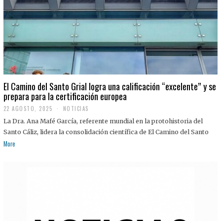
El Camino del Santo Grial logra una calificación “excelente” y se
prepara para la certificación europea
22 AGOSTO, 2025
2
NOTICIAS
2
La Dra. Ana Mafé García, referente mundial en la protohistoria del
A
G
Santo Cáliz, lidera la consolidación científica de El Camino del Santo
O
More
S
T
O
,
2
0
2
5