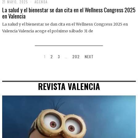
21 MAYO, 2025
2
AGENDA
1
La salud y el bienestar se dan cita en el Wellness Congress 2025
M
en Valencia
A
Y
La salud y el bienestar se dan cita en el Wellness Congress 2025 en
O
,
Valencia Valencia acoge el próximo sábado 31 de
2
0
2
5
1
2
3
…
202
NEXT
REVISTA VALENCIA