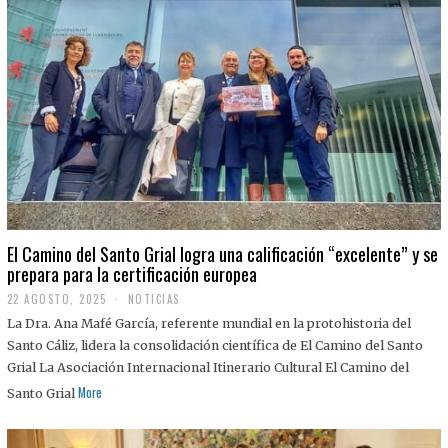
El Camino del Santo Grial logra una calificación “excelente” y se
prepara para la certificación europea
22 AGOSTO, 2025
2
NOTICIAS
2
La Dra. Ana Mafé García, referente mundial en la protohistoria del
A
G
Santo Cáliz, lidera la consolidación científica de El Camino del Santo
O
Grial La Asociación Internacional Itinerario Cultural El Camino del
S
T
More
Santo Grial
O
,
2