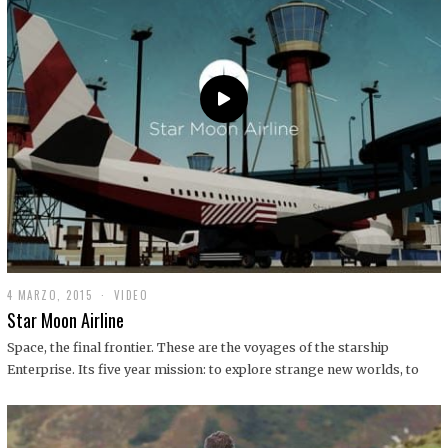
0
1
9
4 MARZO, 2015
1
VIDEO
9
Star Moon Airline
D
I
Space, the final frontier. These are the voyages of the starship
C
Enterprise. Its five year mission: to explore strange new worlds, to
I
E
M
B
R
E