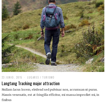
,
2
0
1
9
23 JUNIO, 2015
LUGARES
/
TURISMO
Langtang Tracking major attraction
Nullam lacus lorem, eleifend sed pulvinar non, accumsan ut purus.
Mauris venenatis, est at fringilla efficitur, mi massa imperdiet mi, in
finibus