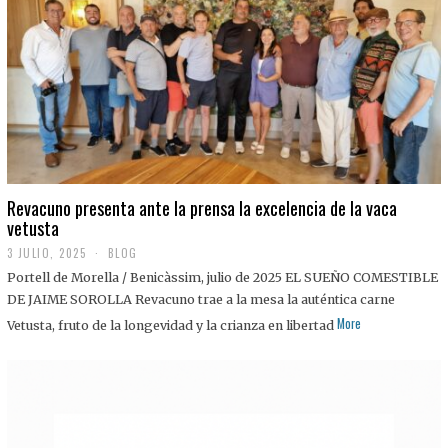
0
2
5
Revacuno presenta ante la prensa la excelencia de la vaca
vetusta
3 JULIO, 2025
1
BLOG
1
Portell de Morella / Benicàssim, julio de 2025 EL SUEÑO COMESTIBLE
J
U
DE JAIME SOROLLA Revacuno trae a la mesa la auténtica carne
L
More
Vetusta, fruto de la longevidad y la crianza en libertad
I
O
,
2
0
2
5