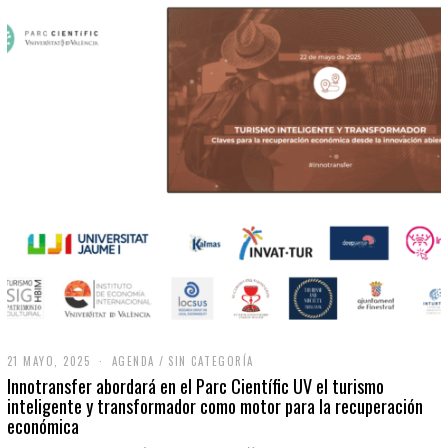
21 MAYO, 2025
2
AGENDA
/
SIN CATEGORÍA
1
Innotransfer abordará en el Parc Científic UV el turismo
M
inteligente y transformador como motor para la recuperación
A
económica
Y
O