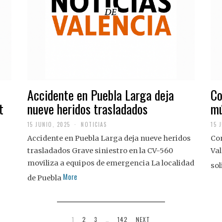
Accidente en Puebla Larga deja
Co
t
nueve heridos trasladados
mú
15 JUNIO, 2025
NOTICIAS
15 
Accidente en Puebla Larga deja nueve heridos
Con
trasladados Grave siniestro en la CV-560
Val
moviliza a equipos de emergencia La localidad
sol
More
de Puebla
1
2
3
…
142
NEXT