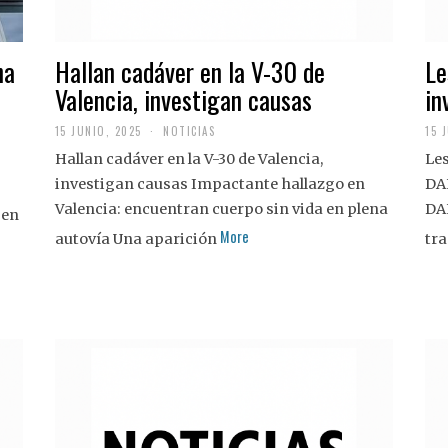
na
Hallan cadáver en la V-30 de
Le
Valencia, investigan causas
in
15 JUNIO, 2025
NOTICIAS
15 
Hallan cadáver en la V-30 de Valencia,
Les
investigan causas Impactante hallazgo en
DA
Valencia: encuentran cuerpo sin vida en plena
DA
 en
More
autovía Una aparición
tra