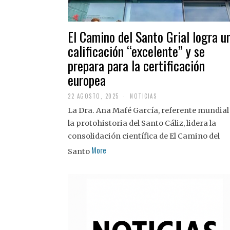
El Camino del Santo Grial logra u
calificación “excelente” y se
prepara para la certificación
europea
22 AGOSTO, 2025
2
NOTICIAS
2
La Dra. Ana Mafé García, referente mundial
A
G
la protohistoria del Santo Cáliz, lidera la
O
S
consolidación científica de El Camino del
T
More
O
Santo
,
2
0
2
5