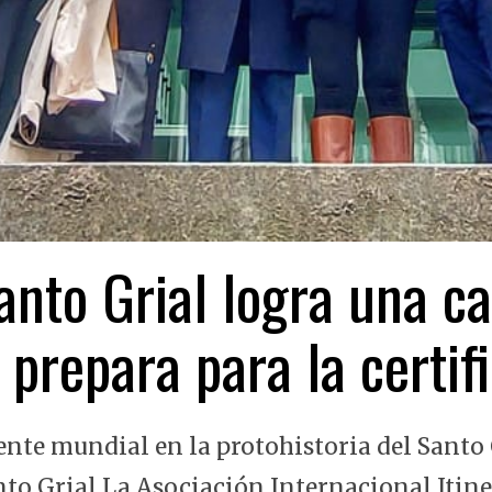
nto Grial logra una ca
 prepara para la certi
ente mundial en la protohistoria del Santo 
nto Grial La Asociación Internacional Itin