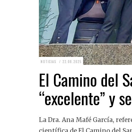
2
NOTICIAS
22.08.2025
2
El Camino del Sa
.
0
“excelente” y se
8
.
2
La Dra. Ana Mafé García, refer
0
2
científica de El Camino del Sa