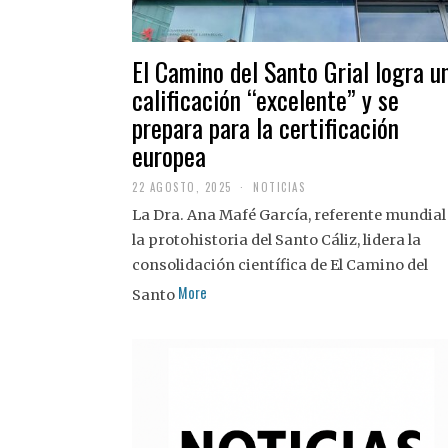
El Camino del Santo Grial logra u
calificación “excelente” y se
prepara para la certificación
europea
22 AGOSTO, 2025
2
NOTICIAS
2
La Dra. Ana Mafé García, referente mundial
A
G
la protohistoria del Santo Cáliz, lidera la
O
S
consolidación científica de El Camino del
T
More
O
Santo
,
2
0
2
5