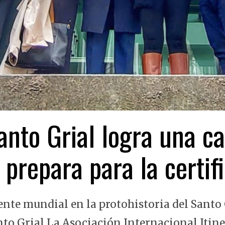
nto Grial logra una ca
 prepara para la certi
ente mundial en la protohistoria del Santo 
nto Grial La Asociación Internacional Itin