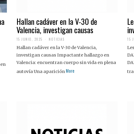
na
Hallan cadáver en la V-30 de
Le
Valencia, investigan causas
in
15 JUNIO, 2025
NOTICIAS
15 
Hallan cadáver en la V-30 de Valencia,
Les
investigan causas Impactante hallazgo en
DA
Valencia: encuentran cuerpo sin vida en plena
DA
 en
More
autovía Una aparición
tra