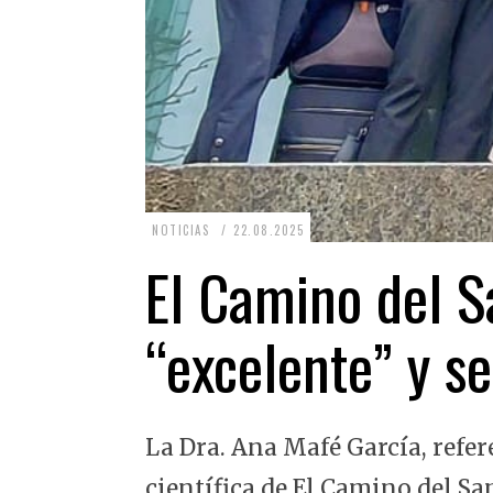
2
NOTICIAS
22.08.2025
2
El Camino del Sa
.
0
“excelente” y se
8
.
2
La Dra. Ana Mafé García, refer
0
2
científica de El Camino del Sa