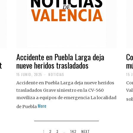
Accidente en Puebla Larga deja
Co
t
nueve heridos trasladados
mú
15 JUNIO, 2025
NOTICIAS
15 
Accidente en Puebla Larga deja nueve heridos
Con
trasladados Grave siniestro en la CV-560
Val
moviliza a equipos de emergencia La localidad
sol
More
de Puebla
1
2
3
…
142
NEXT