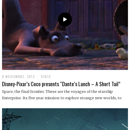
9
8 NOVIEMBRE, 2013
1
VIDEO
9
Disney-Pixar’s Coco presents “Dante’s Lunch – A Short Tail”
D
I
Space, the final frontier. These are the voyages of the starship
C
Enterprise. Its five year mission: to explore strange new worlds, to
I
E
M
B
R
E
,
2