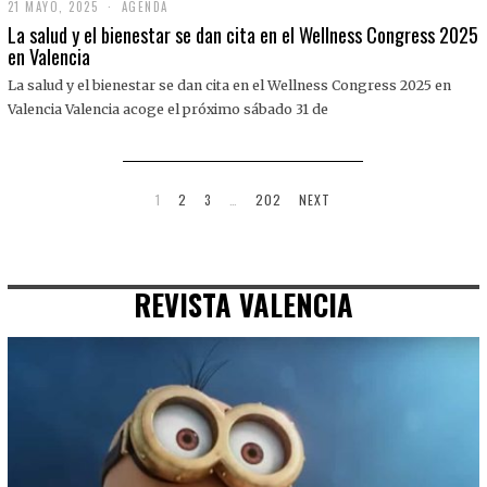
21 MAYO, 2025
2
AGENDA
1
La salud y el bienestar se dan cita en el Wellness Congress 2025
M
en Valencia
A
Y
La salud y el bienestar se dan cita en el Wellness Congress 2025 en
O
,
Valencia Valencia acoge el próximo sábado 31 de
2
0
2
5
1
2
3
…
202
NEXT
REVISTA VALENCIA