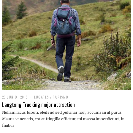
,
2
0
1
9
23 JUNIO, 2015
LUGARES
/
TURISMO
Langtang Tracking major attraction
Nullam lacus lorem, eleifend sed pulvinar non, accumsan ut purus.
Mauris venenatis, est at fringilla efficitur, mi massa imperdiet mi, in
finibus