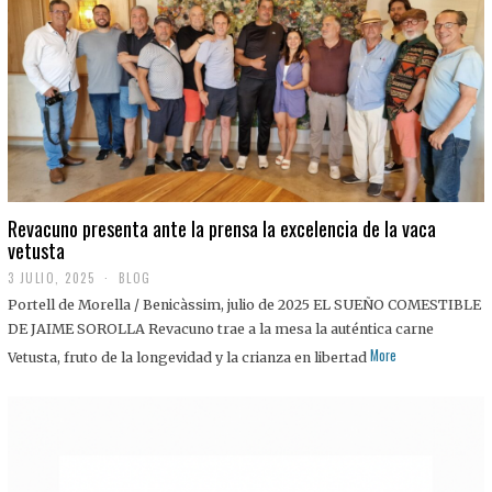
0
2
5
Revacuno presenta ante la prensa la excelencia de la vaca
vetusta
3 JULIO, 2025
1
BLOG
1
Portell de Morella / Benicàssim, julio de 2025 EL SUEÑO COMESTIBLE
J
U
DE JAIME SOROLLA Revacuno trae a la mesa la auténtica carne
L
More
Vetusta, fruto de la longevidad y la crianza en libertad
I
O
,
2
0
2
5