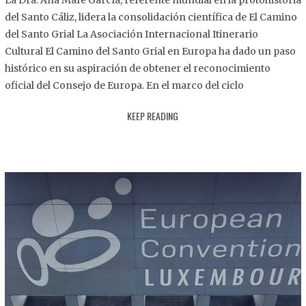
La Dra. Ana Mafé García, referente mundial en la protohistoria
8
del Santo Cáliz, lidera la consolidación científica de El Camino
.
del Santo Grial La Asociación Internacional Itinerario
2
Cultural El Camino del Santo Grial en Europa ha dado un paso
0
histórico en su aspiración de obtener el reconocimiento
2
oficial del Consejo de Europa. En el marco del ciclo
5
KEEP READING