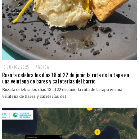
15 JUNIO, 2025
1
AGENDA
5
Ruzafa celebra los días 18 al 22 de junio la ruta de la tapa en
J
una veintena de bares y cafeterías del barrio
U
N
Ruzafa celebra los días 18 al 22 de junio la ruta de la tapa en una
I
O
veintena de bares y cafeterías del
,
2
0
2
5