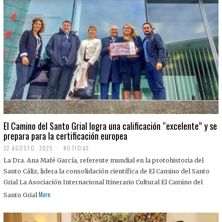
El Camino del Santo Grial logra una calificación “excelente” y se
prepara para la certificación europea
22 AGOSTO, 2025
2
NOTICIAS
2
La Dra. Ana Mafé García, referente mundial en la protohistoria del
A
G
Santo Cáliz, lidera la consolidación científica de El Camino del Santo
O
Grial La Asociación Internacional Itinerario Cultural El Camino del
S
T
More
Santo Grial
O
,
2