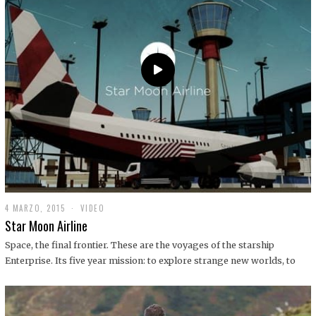
0
1
9
4 MARZO, 2015
1
VIDEO
9
Star Moon Airline
D
I
Space, the final frontier. These are the voyages of the starship
C
Enterprise. Its five year mission: to explore strange new worlds, to
I
E
M
B
R
E