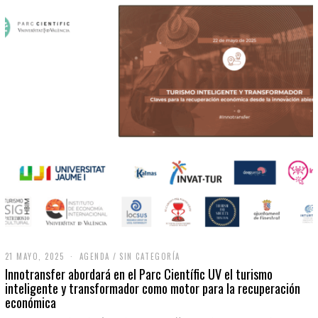
21 MAYO, 2025
2
AGENDA
/
SIN CATEGORÍA
1
Innotransfer abordará en el Parc Científic UV el turismo
M
inteligente y transformador como motor para la recuperación
A
económica
Y
O