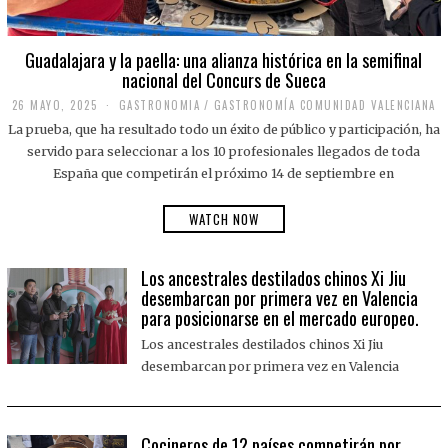
Guadalajara y la paella: una alianza histórica en la semifinal
nacional del Concurs de Sueca
26 MAYO, 2025
2
GASTRONOMIA
/
GASTRONOMÍA COMUNIDAD VALENCIANA
6
La prueba, que ha resultado todo un éxito de público y participación, ha
M
A
servido para seleccionar a los 10 profesionales llegados de toda
Y
España que competirán el próximo 14 de septiembre en
O
,
2
WATCH NOW
0
2
5
Los ancestrales destilados chinos Xi Jiu
desembarcan por primera vez en Valencia
para posicionarse en el mercado europeo.
Los ancestrales destilados chinos Xi Jiu
desembarcan por primera vez en Valencia
Cocineros de 12 países competirán por