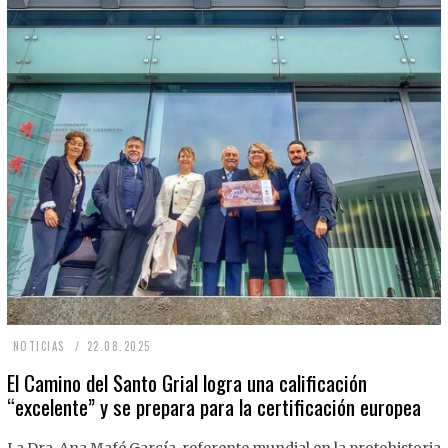
2
NOTICIAS
22.08.2025
2
El Camino del Santo Grial logra una calificación
“excelente” y se prepara para la certificación europea
.
0