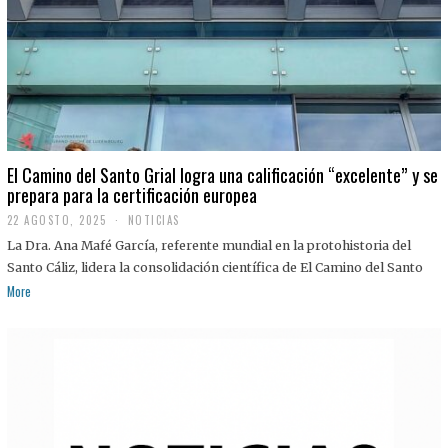
El Camino del Santo Grial logra una calificación “excelente” y se
prepara para la certificación europea
22 AGOSTO, 2025
2
NOTICIAS
2
La Dra. Ana Mafé García, referente mundial en la protohistoria del
A
G
Santo Cáliz, lidera la consolidación científica de El Camino del Santo
O
More
S
T
O
,
2
0
2
5