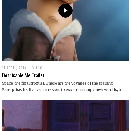
14 ABRIL, 2013
1
VIDEO
9
Despicable Me Trailer
D
I
Space, the final frontier. These are the voyages of the starship
C
Enterprise. Its five year mission: to explore strange new worlds, to
I
E
M
B
R
E
,
2
0
1