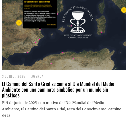
3 JUNIO, 2025
3
AGENDA
J
El Camino del Santo Grial se suma al Día Mundial del Medio
U
Ambiente con una caminata simbólica por un mundo sin
N
plásticos
I
O
,
El 5 de junio de 2025, con motivo del Día Mundial del Medio
2
Ambiente, El Camino del Santo Grial, Ruta del Conocimiento, camino
0
2
de la
5