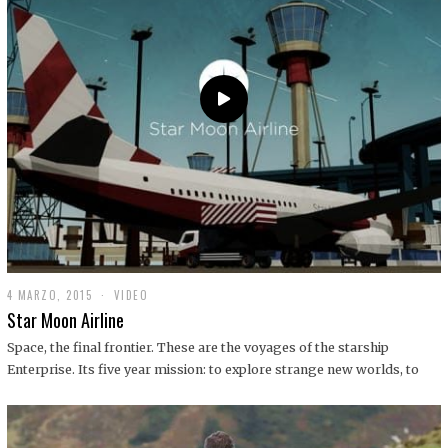
0
1
9
4 MARZO, 2015
1
VIDEO
9
Star Moon Airline
D
I
Space, the final frontier. These are the voyages of the starship
C
Enterprise. Its five year mission: to explore strange new worlds, to
I
E
M
B
R
E