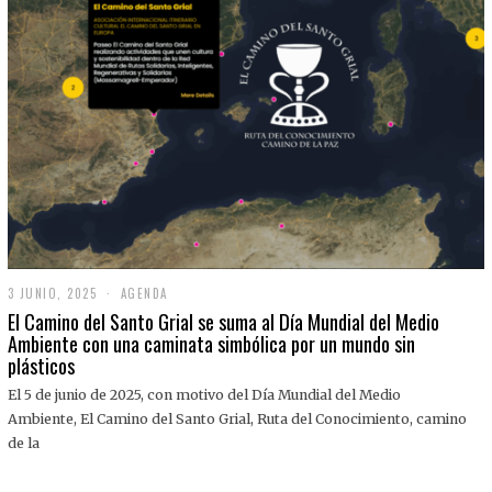
3 JUNIO, 2025
3
AGENDA
J
El Camino del Santo Grial se suma al Día Mundial del Medio
U
Ambiente con una caminata simbólica por un mundo sin
N
plásticos
I
O
,
El 5 de junio de 2025, con motivo del Día Mundial del Medio
2
Ambiente, El Camino del Santo Grial, Ruta del Conocimiento, camino
0
2
de la
5