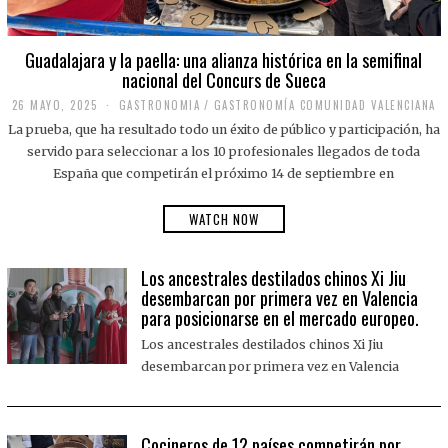
Guadalajara y la paella: una alianza histórica en la semifinal
nacional del Concurs de Sueca
26 MAYO, 2025
2
GASTRONOMIA
/
GASTRONOMÍA COMUNIDAD VALENCIANA
6
La prueba, que ha resultado todo un éxito de público y participación, ha
M
A
servido para seleccionar a los 10 profesionales llegados de toda
Y
España que competirán el próximo 14 de septiembre en
O
,
2
WATCH NOW
0
2
5
Los ancestrales destilados chinos Xi Jiu
desembarcan por primera vez en Valencia
para posicionarse en el mercado europeo.
Los ancestrales destilados chinos Xi Jiu
desembarcan por primera vez en Valencia
Cocineros de 12 países competirán por