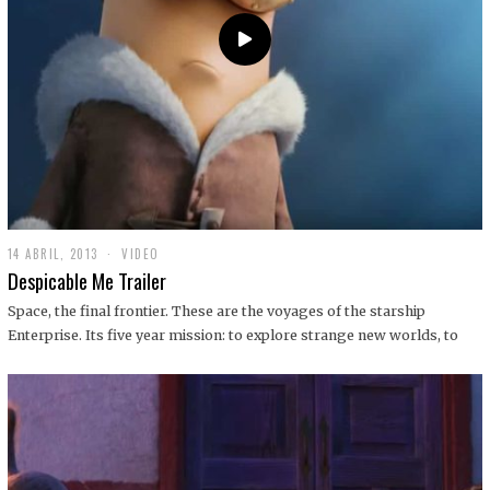
14 ABRIL, 2013
1
VIDEO
9
Despicable Me Trailer
D
I
Space, the final frontier. These are the voyages of the starship
C
Enterprise. Its five year mission: to explore strange new worlds, to
I
E
M
B
R
E
,
2
0
1