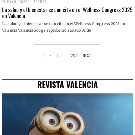
21 MAYO, 2025
2
AGENDA
1
La salud y el bienestar se dan cita en el Wellness Congress 2025
M
en Valencia
A
Y
La salud y el bienestar se dan cita en el Wellness Congress 2025 en
O
,
Valencia Valencia acoge el próximo sábado 31 de
2
0
2
5
1
2
3
…
202
NEXT
REVISTA VALENCIA