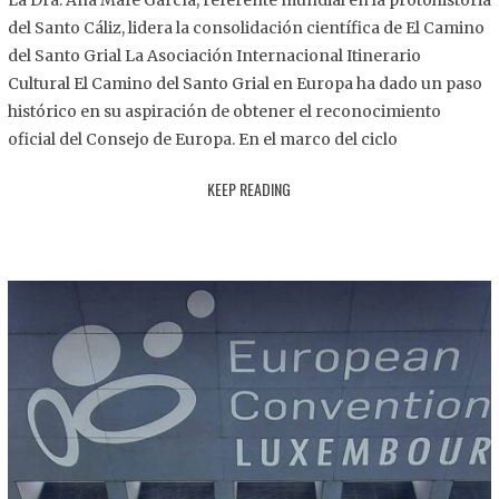
La Dra. Ana Mafé García, referente mundial en la protohistoria
8
del Santo Cáliz, lidera la consolidación científica de El Camino
.
del Santo Grial La Asociación Internacional Itinerario
2
Cultural El Camino del Santo Grial en Europa ha dado un paso
0
histórico en su aspiración de obtener el reconocimiento
2
oficial del Consejo de Europa. En el marco del ciclo
5
KEEP READING