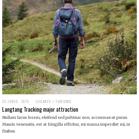
,
2
0
1
9
23 JUNIO, 2015
LUGARES
/
TURISMO
Langtang Tracking major attraction
Nullam lacus lorem, eleifend sed pulvinar non, accumsan ut purus.
Mauris venenatis, est at fringilla efficitur, mi massa imperdiet mi, in
finibus