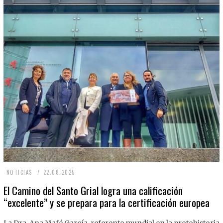
2
NOTICIAS
22.08.2025
2
El Camino del Santo Grial logra una calificación
“excelente” y se prepara para la certificación europea
.
0