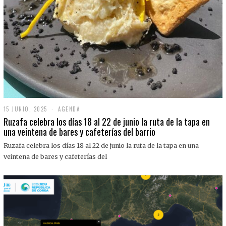
15 JUNIO, 2025
1
AGENDA
5
Ruzafa celebra los días 18 al 22 de junio la ruta de la tapa en
J
una veintena de bares y cafeterías del barrio
U
N
Ruzafa celebra los días 18 al 22 de junio la ruta de la tapa en una
I
O
veintena de bares y cafeterías del
,
2
0
2
5