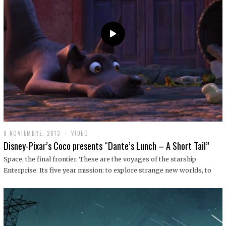
9
8 NOVIEMBRE, 2013
1
VIDEO
9
Disney-Pixar’s Coco presents “Dante’s Lunch – A Short Tail”
D
I
Space, the final frontier. These are the voyages of the starship
C
Enterprise. Its five year mission: to explore strange new worlds, to
I
E
M
B
R
E
,
2