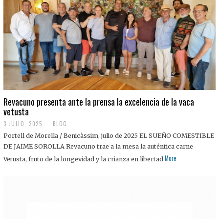
0
2
5
Revacuno presenta ante la prensa la excelencia de la vaca
vetusta
3 JULIO, 2025
1
BLOG
1
Portell de Morella / Benicàssim, julio de 2025 EL SUEÑO COMESTIBLE
J
U
DE JAIME SOROLLA Revacuno trae a la mesa la auténtica carne
L
More
Vetusta, fruto de la longevidad y la crianza en libertad
I
O
,
2
0
2
5