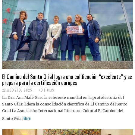
El Camino del Santo Grial logra una calificación “excelente” y se
prepara para la certificación europea
22 AGOSTO, 2025
2
NOTICIAS
2
La Dra. Ana Mafé García, referente mundial en la protohistoria del
A
G
Santo Cáliz, lidera la consolidación científica de El Camino del Santo
O
Grial La Asociación Internacional Itinerario Cultural El Camino del
S
T
More
Santo Grial
O
,
2