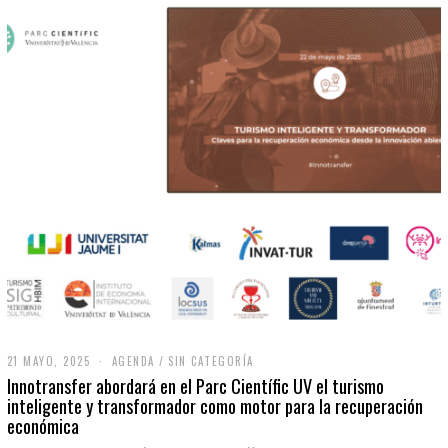
21 MAYO, 2025
2
AGENDA
/
SIN CATEGORÍA
1
Innotransfer abordará en el Parc Científic UV el turismo
M
inteligente y transformador como motor para la recuperación
A
económica
Y
O