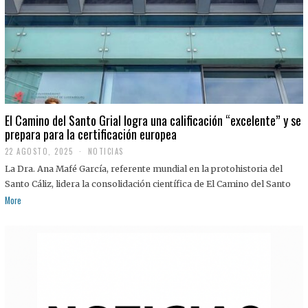
El Camino del Santo Grial logra una calificación “excelente” y se
prepara para la certificación europea
22 AGOSTO, 2025
2
NOTICIAS
2
La Dra. Ana Mafé García, referente mundial en la protohistoria del
A
G
Santo Cáliz, lidera la consolidación científica de El Camino del Santo
O
More
S
T
O
,
2
0
2
5