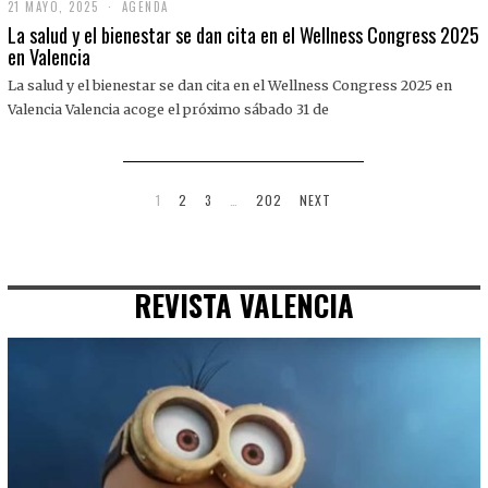
21 MAYO, 2025
2
AGENDA
1
La salud y el bienestar se dan cita en el Wellness Congress 2025
M
en Valencia
A
Y
La salud y el bienestar se dan cita en el Wellness Congress 2025 en
O
,
Valencia Valencia acoge el próximo sábado 31 de
2
0
2
5
1
2
3
…
202
NEXT
REVISTA VALENCIA