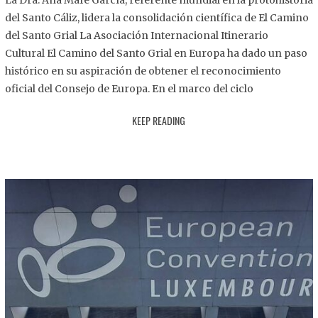
La Dra. Ana Mafé García, referente mundial en la protohistoria
8
del Santo Cáliz, lidera la consolidación científica de El Camino
.
del Santo Grial La Asociación Internacional Itinerario
2
Cultural El Camino del Santo Grial en Europa ha dado un paso
0
histórico en su aspiración de obtener el reconocimiento
2
oficial del Consejo de Europa. En el marco del ciclo
5
KEEP READING