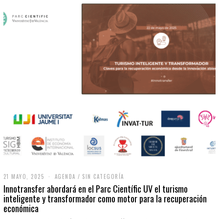
21 MAYO, 2025
2
AGENDA
/
SIN CATEGORÍA
1
Innotransfer abordará en el Parc Científic UV el turismo
M
inteligente y transformador como motor para la recuperación
A
económica
Y
O