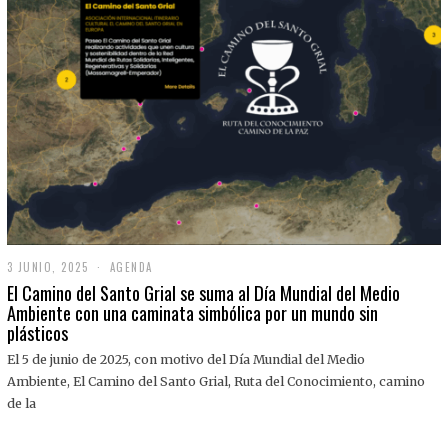
3 JUNIO, 2025
3
AGENDA
J
El Camino del Santo Grial se suma al Día Mundial del Medio
U
Ambiente con una caminata simbólica por un mundo sin
N
plásticos
I
O
,
El 5 de junio de 2025, con motivo del Día Mundial del Medio
2
Ambiente, El Camino del Santo Grial, Ruta del Conocimiento, camino
0
2
de la
5