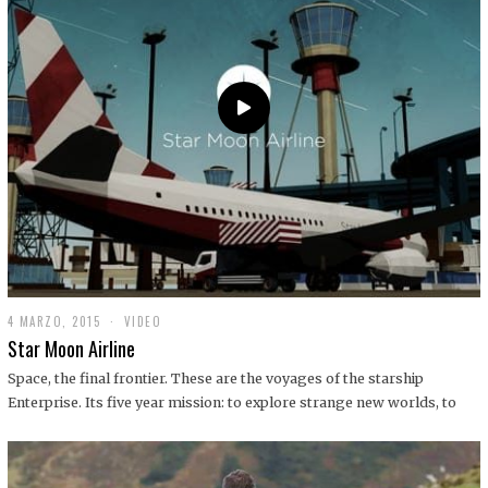
0
1
9
4 MARZO, 2015
1
VIDEO
9
Star Moon Airline
D
I
Space, the final frontier. These are the voyages of the starship
C
Enterprise. Its five year mission: to explore strange new worlds, to
I
E
M
B
R
E