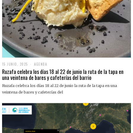
15 JUNIO, 2025
1
AGENDA
5
Ruzafa celebra los días 18 al 22 de junio la ruta de la tapa en
J
una veintena de bares y cafeterías del barrio
U
N
Ruzafa celebra los días 18 al 22 de junio la ruta de la tapa en una
I
O
veintena de bares y cafeterías del
,
2
0
2
5