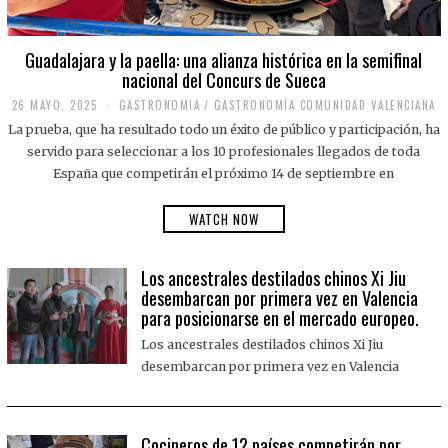
Guadalajara y la paella: una alianza histórica en la semifinal
nacional del Concurs de Sueca
26 MAYO, 2025
2
GASTRONOMIA
/
GASTRONOMÍA COMUNIDAD VALENCIANA
6
La prueba, que ha resultado todo un éxito de público y participación, ha
M
A
servido para seleccionar a los 10 profesionales llegados de toda
Y
España que competirán el próximo 14 de septiembre en
O
,
2
WATCH NOW
0
2
5
Los ancestrales destilados chinos Xi Jiu
desembarcan por primera vez en Valencia
para posicionarse en el mercado europeo.
Los ancestrales destilados chinos Xi Jiu
desembarcan por primera vez en Valencia
Cocineros de 12 países competirán por