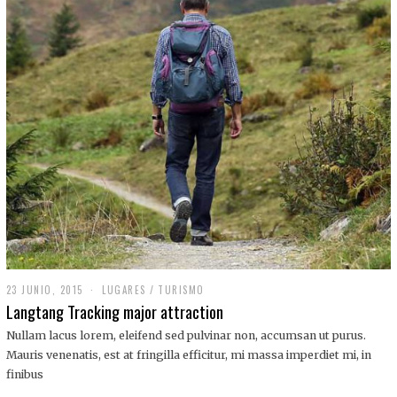
,
2
0
1
9
23 JUNIO, 2015
LUGARES
/
TURISMO
Langtang Tracking major attraction
Nullam lacus lorem, eleifend sed pulvinar non, accumsan ut purus.
Mauris venenatis, est at fringilla efficitur, mi massa imperdiet mi, in
finibus