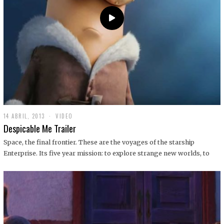
14 ABRIL, 2013
1
VIDEO
9
Despicable Me Trailer
D
I
Space, the final frontier. These are the voyages of the starship
C
Enterprise. Its five year mission: to explore strange new worlds, to
I
E
M
B
R
E
,
2
0
1