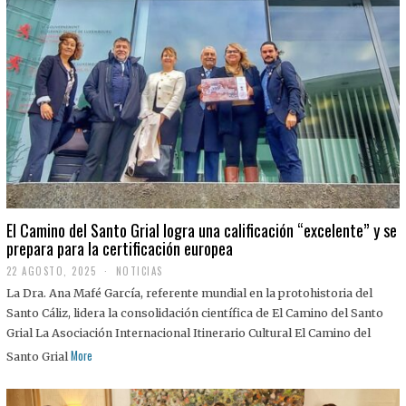
El Camino del Santo Grial logra una calificación “excelente” y se
prepara para la certificación europea
22 AGOSTO, 2025
2
NOTICIAS
2
La Dra. Ana Mafé García, referente mundial en la protohistoria del
A
G
Santo Cáliz, lidera la consolidación científica de El Camino del Santo
O
Grial La Asociación Internacional Itinerario Cultural El Camino del
S
T
More
Santo Grial
O
,
2