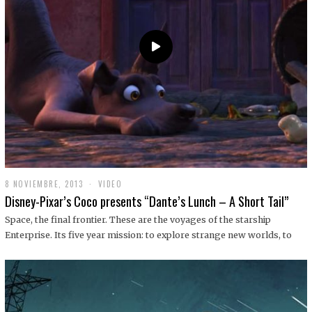
9
8 NOVIEMBRE, 2013
1
VIDEO
9
Disney-Pixar’s Coco presents “Dante’s Lunch – A Short Tail”
D
I
Space, the final frontier. These are the voyages of the starship
C
Enterprise. Its five year mission: to explore strange new worlds, to
I
E
M
B
R
E
,
2