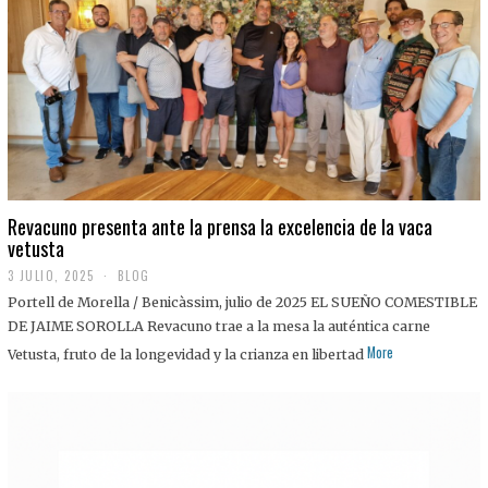
0
2
5
Revacuno presenta ante la prensa la excelencia de la vaca
vetusta
3 JULIO, 2025
1
BLOG
1
Portell de Morella / Benicàssim, julio de 2025 EL SUEÑO COMESTIBLE
J
U
DE JAIME SOROLLA Revacuno trae a la mesa la auténtica carne
L
More
Vetusta, fruto de la longevidad y la crianza en libertad
I
O
,
2
0
2
5