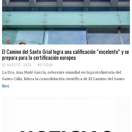
El Camino del Santo Grial logra una calificación “excelente” y se
prepara para la certificación europea
22 AGOSTO, 2025
2
NOTICIAS
2
La Dra. Ana Mafé García, referente mundial en la protohistoria del
A
G
Santo Cáliz, lidera la consolidación científica de El Camino del Santo
O
More
S
T
O
,
2
0
2
5