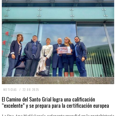
2
NOTICIAS
22.08.2025
2
El Camino del Santo Grial logra una calificación
“excelente” y se prepara para la certificación europea
.
0