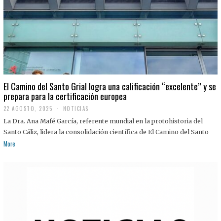
El Camino del Santo Grial logra una calificación “excelente” y se
prepara para la certificación europea
22 AGOSTO, 2025
2
NOTICIAS
2
La Dra. Ana Mafé García, referente mundial en la protohistoria del
A
G
Santo Cáliz, lidera la consolidación científica de El Camino del Santo
O
More
S
T
O
,
2
0
2
5