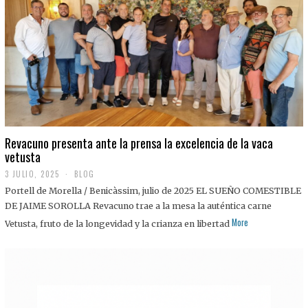
0
2
5
Revacuno presenta ante la prensa la excelencia de la vaca
vetusta
3 JULIO, 2025
1
BLOG
1
Portell de Morella / Benicàssim, julio de 2025 EL SUEÑO COMESTIBLE
J
U
DE JAIME SOROLLA Revacuno trae a la mesa la auténtica carne
L
More
Vetusta, fruto de la longevidad y la crianza en libertad
I
O
,
2
0
2
5