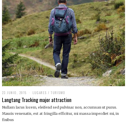
,
2
0
1
9
23 JUNIO, 2015
LUGARES
/
TURISMO
Langtang Tracking major attraction
Nullam lacus lorem, eleifend sed pulvinar non, accumsan ut purus.
Mauris venenatis, est at fringilla efficitur, mi massa imperdiet mi, in
finibus