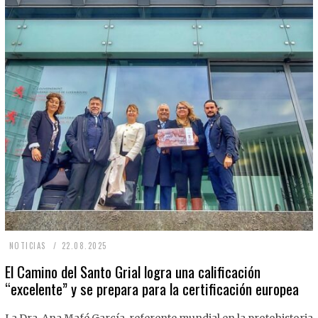
2
NOTICIAS
22.08.2025
2
El Camino del Santo Grial logra una calificación
“excelente” y se prepara para la certificación europea
.
0