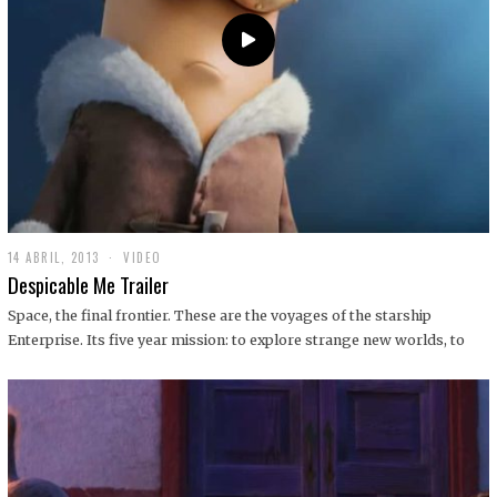
14 ABRIL, 2013
1
VIDEO
9
Despicable Me Trailer
D
I
Space, the final frontier. These are the voyages of the starship
C
Enterprise. Its five year mission: to explore strange new worlds, to
I
E
M
B
R
E
,
2
0
1