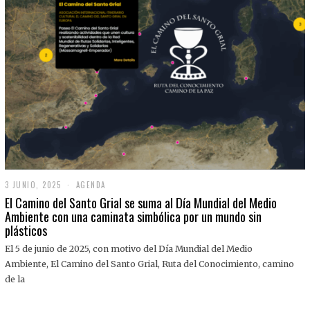
3 JUNIO, 2025
3
AGENDA
J
El Camino del Santo Grial se suma al Día Mundial del Medio
U
Ambiente con una caminata simbólica por un mundo sin
N
plásticos
I
O
,
El 5 de junio de 2025, con motivo del Día Mundial del Medio
2
Ambiente, El Camino del Santo Grial, Ruta del Conocimiento, camino
0
2
de la
5