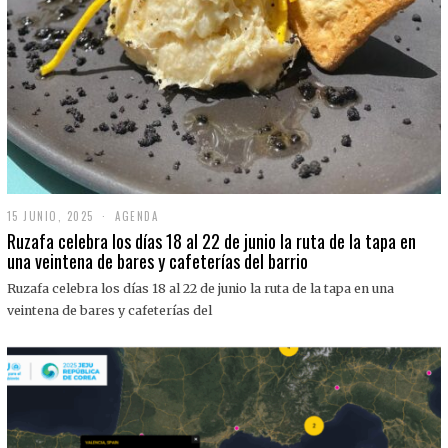
15 JUNIO, 2025
1
AGENDA
5
Ruzafa celebra los días 18 al 22 de junio la ruta de la tapa en
J
una veintena de bares y cafeterías del barrio
U
N
Ruzafa celebra los días 18 al 22 de junio la ruta de la tapa en una
I
O
veintena de bares y cafeterías del
,
2
0
2
5