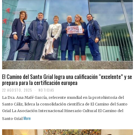
El Camino del Santo Grial logra una calificación “excelente” y se
prepara para la certificación europea
22 AGOSTO, 2025
2
NOTICIAS
2
La Dra. Ana Mafé García, referente mundial en la protohistoria del
A
G
Santo Cáliz, lidera la consolidación científica de El Camino del Santo
O
Grial La Asociación Internacional Itinerario Cultural El Camino del
S
T
More
Santo Grial
O
,
2