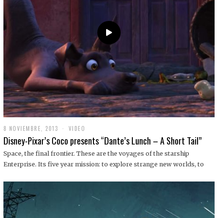
9
8 NOVIEMBRE, 2013
1
VIDEO
9
Disney-Pixar’s Coco presents “Dante’s Lunch – A Short Tail”
D
I
Space, the final frontier. These are the voyages of the starship
C
Enterprise. Its five year mission: to explore strange new worlds, to
I
E
M
B
R
E
,
2