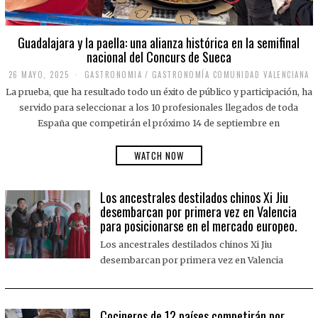
Guadalajara y la paella: una alianza histórica en la semifinal
nacional del Concurs de Sueca
26 MAYO, 2025
2
GASTRONOMIA
/
GASTRONOMÍA COMUNIDAD VALENCIANA
6
La prueba, que ha resultado todo un éxito de público y participación, ha
M
A
servido para seleccionar a los 10 profesionales llegados de toda
Y
España que competirán el próximo 14 de septiembre en
O
,
2
WATCH NOW
0
2
5
Los ancestrales destilados chinos Xi Jiu
desembarcan por primera vez en Valencia
para posicionarse en el mercado europeo.
Los ancestrales destilados chinos Xi Jiu
desembarcan por primera vez en Valencia
Cocineros de 12 países competirán por