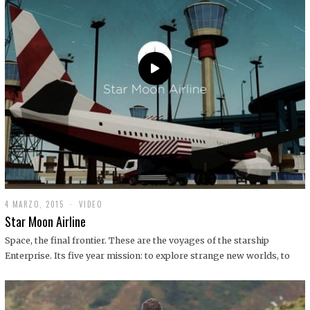
0
1
9
4 MARZO, 2015
1
VIDEO
9
Star Moon Airline
D
I
Space, the final frontier. These are the voyages of the starship
C
Enterprise. Its five year mission: to explore strange new worlds, to
I
E
M
B
R
E