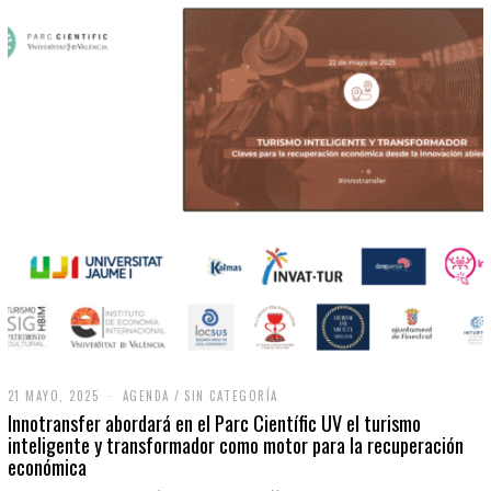
21 MAYO, 2025
2
AGENDA
/
SIN CATEGORÍA
1
Innotransfer abordará en el Parc Científic UV el turismo
M
inteligente y transformador como motor para la recuperación
A
económica
Y
O