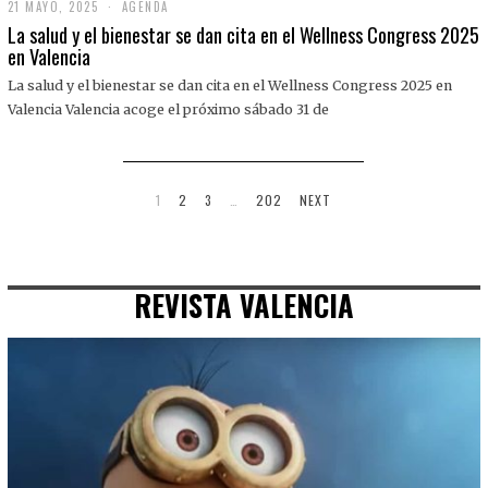
21 MAYO, 2025
2
AGENDA
1
La salud y el bienestar se dan cita en el Wellness Congress 2025
M
en Valencia
A
Y
La salud y el bienestar se dan cita en el Wellness Congress 2025 en
O
,
Valencia Valencia acoge el próximo sábado 31 de
2
0
2
5
1
2
3
…
202
NEXT
REVISTA VALENCIA