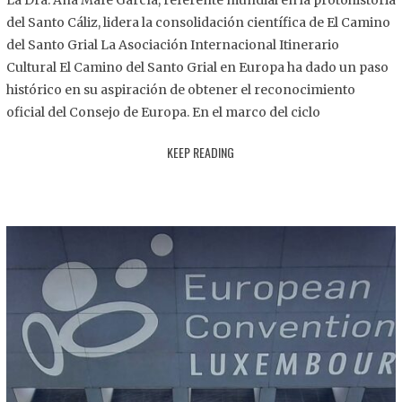
La Dra. Ana Mafé García, referente mundial en la protohistoria
8
del Santo Cáliz, lidera la consolidación científica de El Camino
.
del Santo Grial La Asociación Internacional Itinerario
2
Cultural El Camino del Santo Grial en Europa ha dado un paso
0
histórico en su aspiración de obtener el reconocimiento
2
oficial del Consejo de Europa. En el marco del ciclo
5
KEEP READING