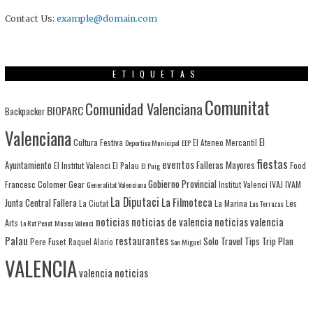
Contact Us:
example@domain.com
ETIQUETAS
Comunitat
Comunidad Valenciana
BIOPARC
Backpacker
Valenciana
El
Cultura Festiva
Deportiva Municipal
EEP
El Ateneo Mercantil
fiestas
eventos
Ayuntamiento
Falleras Mayores
El Institut Valenci
El Palau
Food
El Puig
Gobierno Provincial
Francesc Colomer
Gear
IVAJ
IVAM
Generalitat Valenciana
Institut Valenci
La Diputaci
La Filmoteca
Junta Central Fallera
La Marina
Les
La Ciutat
Las Terrazas
noticias
noticias de valencia
noticias valencia
Arts
Lo Rat Penat
Museu Valenci
Palau
restaurantes
Solo Travel
Tips
Trip Plan
Pere Fuset
Raquel Alario
San Miguel
VALENCIA
valencia noticias