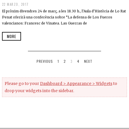
22 MARZO, 2017
El pròxim divendres 24 de març, a les 18.30 h., l’Aula d’Història de Lo Rat
Penat oferirà una conferència sobre “La defensa de Los Fueros
valencianos: Francesc de Vinatea. Las Guerras de
MORE
PREVIOUS
1
2
3
4
NEXT
Please go to your
Dashboard > Appearance > Widgets
to
drop your widgets into the sidebar.