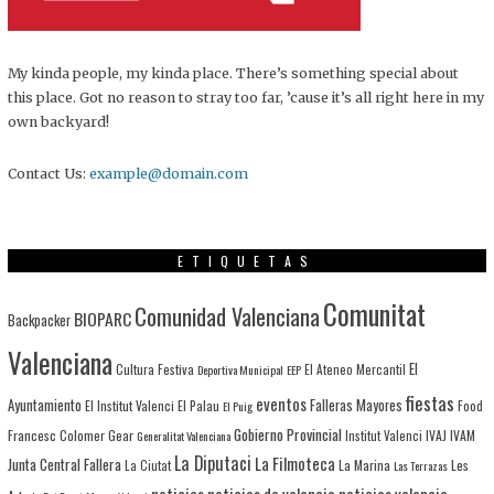
My kinda people, my kinda place. There’s something special about
this place. Got no reason to stray too far, ’cause it’s all right here in my
own backyard!
Contact Us:
example@domain.com
ETIQUETAS
Comunitat
Comunidad Valenciana
BIOPARC
Backpacker
Valenciana
El
Cultura Festiva
Deportiva Municipal
EEP
El Ateneo Mercantil
fiestas
eventos
Ayuntamiento
Falleras Mayores
El Institut Valenci
El Palau
Food
El Puig
Gobierno Provincial
Francesc Colomer
Gear
IVAJ
IVAM
Generalitat Valenciana
Institut Valenci
La Diputaci
La Filmoteca
Junta Central Fallera
La Marina
Les
La Ciutat
Las Terrazas
noticias
noticias de valencia
noticias valencia