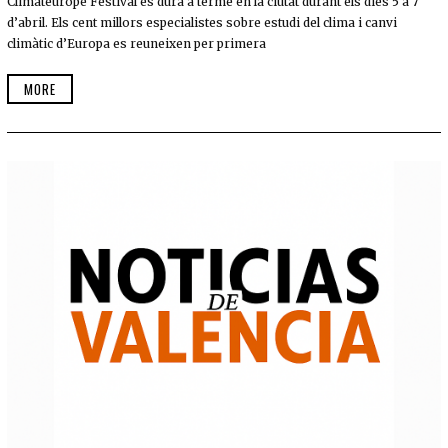
Climateurope Festival es durà a terme en la ciutat durant els dies 5 a 7
d’abril. Els cent millors especialistes sobre estudi del clima i canvi
climàtic d’Europa es reuneixen per primera
MORE