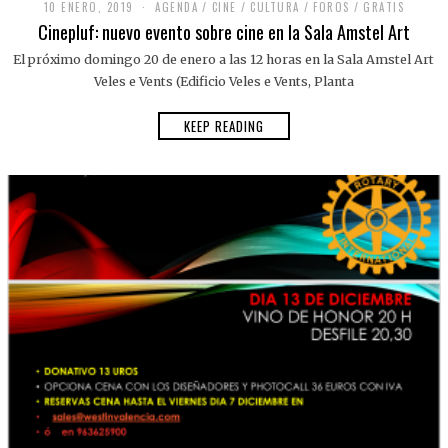
10 ENERO, 2019
AGENDA
/
CINE
/
CULTURA
/
FOROS
/
GRATIS
Cinepluf: nuevo evento sobre cine en la Sala Amstel Art
El próximo domingo 20 de enero a las 12 horas en la Sala Amstel Art
Veles e Vents (Edificio Veles e Vents, Planta
KEEP READING