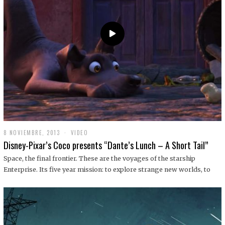
9
8 NOVIEMBRE, 2013
1
VIDEO
9
Disney-Pixar’s Coco presents “Dante’s Lunch – A Short Tail”
D
I
Space, the final frontier. These are the voyages of the starship
C
Enterprise. Its five year mission: to explore strange new worlds, to
I
E
M
B
R
E
,
2