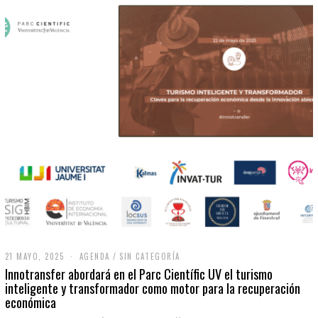
21 MAYO, 2025
2
AGENDA
/
SIN CATEGORÍA
1
Innotransfer abordará en el Parc Científic UV el turismo
M
inteligente y transformador como motor para la recuperación
A
económica
Y
O