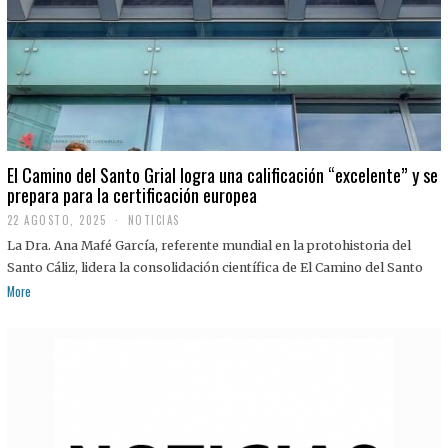
El Camino del Santo Grial logra una calificación “excelente” y se
prepara para la certificación europea
22 AGOSTO, 2025
2
NOTICIAS
2
La Dra. Ana Mafé García, referente mundial en la protohistoria del
A
G
Santo Cáliz, lidera la consolidación científica de El Camino del Santo
O
More
S
T
O
,
2
0
2
5