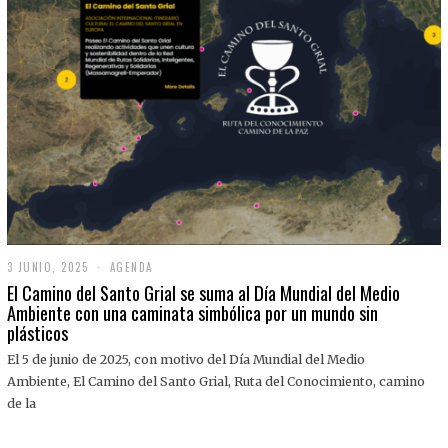
3 JUNIO, 2025
3
AGENDA
J
El Camino del Santo Grial se suma al Día Mundial del Medio
U
Ambiente con una caminata simbólica por un mundo sin
N
plásticos
I
O
,
El 5 de junio de 2025, con motivo del Día Mundial del Medio
2
Ambiente, El Camino del Santo Grial, Ruta del Conocimiento, camino
0
2
de la
5