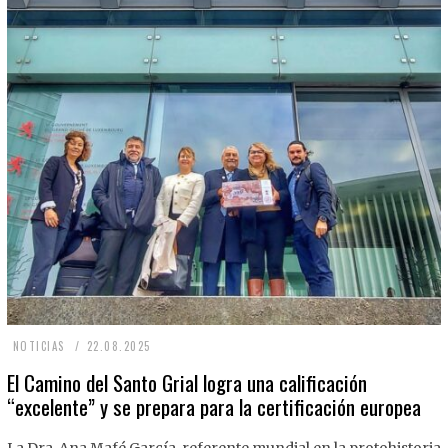
2
NOTICIAS
22.08.2025
2
El Camino del Santo Grial logra una calificación
“excelente” y se prepara para la certificación europea
.
0