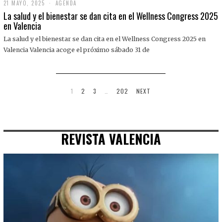
21 MAYO, 2025
2
AGENDA
1
La salud y el bienestar se dan cita en el Wellness Congress 2025
M
en Valencia
A
Y
La salud y el bienestar se dan cita en el Wellness Congress 2025 en
O
,
Valencia Valencia acoge el próximo sábado 31 de
2
0
2
5
1
2
3
…
202
NEXT
REVISTA VALENCIA