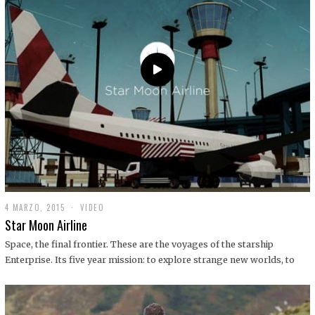
0
1
9
4 MARZO, 2015
1
VIDEO
9
Star Moon Airline
D
I
Space, the final frontier. These are the voyages of the starship
C
Enterprise. Its five year mission: to explore strange new worlds, to
I
E
M
B
R
E