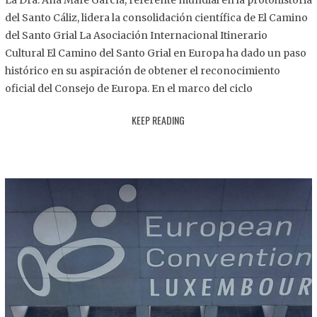
La Dra. Ana Mafé García, referente mundial en la protohistoria
8
del Santo Cáliz, lidera la consolidación científica de El Camino
.
del Santo Grial La Asociación Internacional Itinerario
2
Cultural El Camino del Santo Grial en Europa ha dado un paso
0
histórico en su aspiración de obtener el reconocimiento
2
oficial del Consejo de Europa. En el marco del ciclo
5
KEEP READING