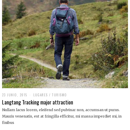
,
2
0
1
9
23 JUNIO, 2015
LUGARES
/
TURISMO
Langtang Tracking major attraction
Nullam lacus lorem, eleifend sed pulvinar non, accumsan ut purus.
Mauris venenatis, est at fringilla efficitur, mi massa imperdiet mi, in
finibus