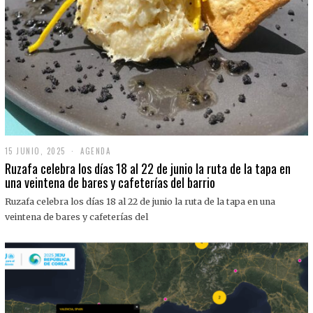
15 JUNIO, 2025
1
AGENDA
5
Ruzafa celebra los días 18 al 22 de junio la ruta de la tapa en
J
una veintena de bares y cafeterías del barrio
U
N
Ruzafa celebra los días 18 al 22 de junio la ruta de la tapa en una
I
O
veintena de bares y cafeterías del
,
2
0
2
5