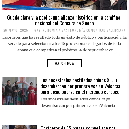
Guadalajara y la paella: una alianza histórica en la semifinal
nacional del Concurs de Sueca
26 MAYO, 2025
2
GASTRONOMIA
/
GASTRONOMÍA COMUNIDAD VALENCIANA
6
La prueba, que ha resultado todo un éxito de público y participación, ha
M
A
servido para seleccionar a los 10 profesionales llegados de toda
Y
España que competirán el próximo 14 de septiembre en
O
,
2
WATCH NOW
0
2
5
Los ancestrales destilados chinos Xi Jiu
desembarcan por primera vez en Valencia
para posicionarse en el mercado europeo.
Los ancestrales destilados chinos Xi Jiu
desembarcan por primera vez en Valencia
Cocineros de 12 países competirán por