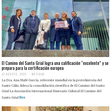
El Camino del Santo Grial logra una calificación “excelente” y se
prepara para la certificación europea
22 AGOSTO, 2025
2
NOTICIAS
2
La Dra. Ana Mafé García, referente mundial en la protohistoria del
A
G
Santo Cáliz, lidera la consolidación científica de El Camino del Santo
O
Grial La Asociación Internacional Itinerario Cultural El Camino del
S
T
More
Santo Grial
O
,
2