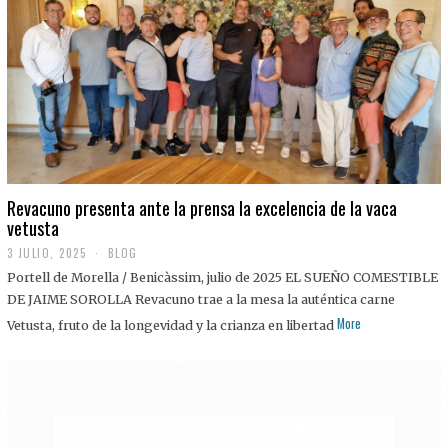
0
2
5
Revacuno presenta ante la prensa la excelencia de la vaca
vetusta
3 JULIO, 2025
1
BLOG
1
Portell de Morella / Benicàssim, julio de 2025 EL SUEÑO COMESTIBLE
J
U
DE JAIME SOROLLA Revacuno trae a la mesa la auténtica carne
L
More
Vetusta, fruto de la longevidad y la crianza en libertad
I
O
,
2
0
2
5