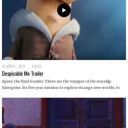
14 ABRIL, 2013
1
VIDEO
9
Despicable Me Trailer
D
I
Space, the final frontier. These are the voyages of the starship
C
Enterprise. Its five year mission: to explore strange new worlds, to
I
E
M
B
R
E
,
2
0
1