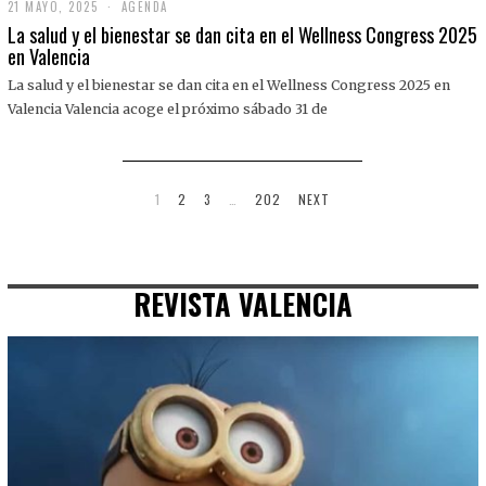
21 MAYO, 2025
2
AGENDA
1
La salud y el bienestar se dan cita en el Wellness Congress 2025
M
en Valencia
A
Y
La salud y el bienestar se dan cita en el Wellness Congress 2025 en
O
,
Valencia Valencia acoge el próximo sábado 31 de
2
0
2
5
1
2
3
…
202
NEXT
REVISTA VALENCIA