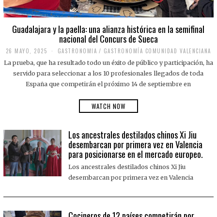
Guadalajara y la paella: una alianza histórica en la semifinal
nacional del Concurs de Sueca
26 MAYO, 2025
2
GASTRONOMIA
/
GASTRONOMÍA COMUNIDAD VALENCIANA
6
La prueba, que ha resultado todo un éxito de público y participación, ha
M
A
servido para seleccionar a los 10 profesionales llegados de toda
Y
España que competirán el próximo 14 de septiembre en
O
,
2
WATCH NOW
0
2
5
Los ancestrales destilados chinos Xi Jiu
desembarcan por primera vez en Valencia
para posicionarse en el mercado europeo.
Los ancestrales destilados chinos Xi Jiu
desembarcan por primera vez en Valencia
Cocineros de 12 países competirán por