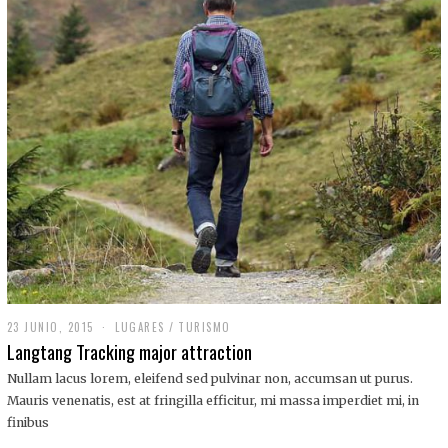
,
2
0
1
9
23 JUNIO, 2015
LUGARES
/
TURISMO
Langtang Tracking major attraction
Nullam lacus lorem, eleifend sed pulvinar non, accumsan ut purus.
Mauris venenatis, est at fringilla efficitur, mi massa imperdiet mi, in
finibus