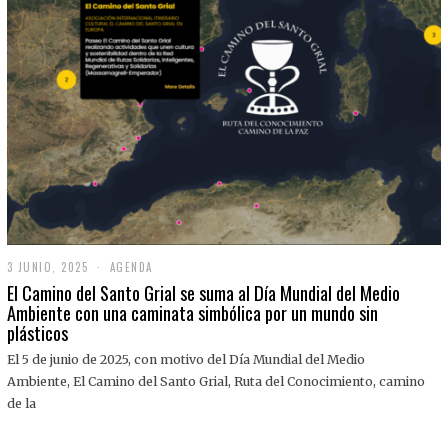
3 JUNIO, 2025
3
AGENDA
J
El Camino del Santo Grial se suma al Día Mundial del Medio
U
Ambiente con una caminata simbólica por un mundo sin
N
plásticos
I
O
,
El 5 de junio de 2025, con motivo del Día Mundial del Medio
2
Ambiente, El Camino del Santo Grial, Ruta del Conocimiento, camino
0
2
de la
5