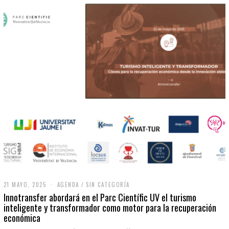
21 MAYO, 2025
2
AGENDA
/
SIN CATEGORÍA
1
Innotransfer abordará en el Parc Científic UV el turismo
M
inteligente y transformador como motor para la recuperación
A
económica
Y
O