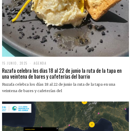
15 JUNIO, 2025
1
AGENDA
5
Ruzafa celebra los días 18 al 22 de junio la ruta de la tapa en
J
una veintena de bares y cafeterías del barrio
U
N
Ruzafa celebra los días 18 al 22 de junio la ruta de la tapa en una
I
O
veintena de bares y cafeterías del
,
2
0
2
5