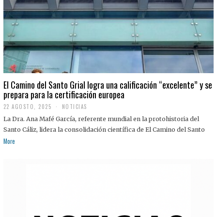
El Camino del Santo Grial logra una calificación “excelente” y se
prepara para la certificación europea
22 AGOSTO, 2025
2
NOTICIAS
2
La Dra. Ana Mafé García, referente mundial en la protohistoria del
A
G
Santo Cáliz, lidera la consolidación científica de El Camino del Santo
O
More
S
T
O
,
2
0
2
5