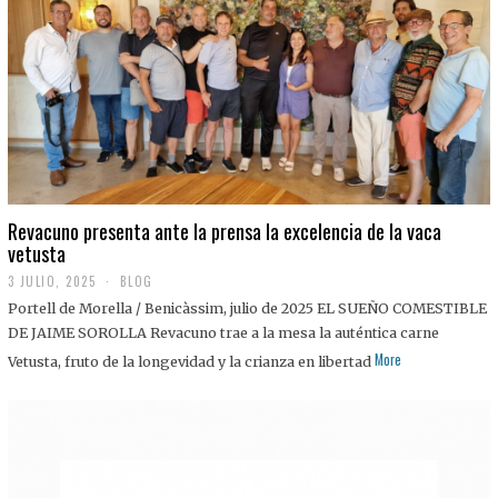
0
2
5
Revacuno presenta ante la prensa la excelencia de la vaca
vetusta
3 JULIO, 2025
1
BLOG
1
Portell de Morella / Benicàssim, julio de 2025 EL SUEÑO COMESTIBLE
J
U
DE JAIME SOROLLA Revacuno trae a la mesa la auténtica carne
L
More
Vetusta, fruto de la longevidad y la crianza en libertad
I
O
,
2
0
2
5