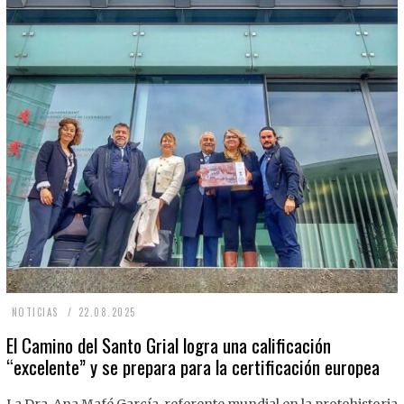
2
NOTICIAS
22.08.2025
2
El Camino del Santo Grial logra una calificación
“excelente” y se prepara para la certificación europea
.
0