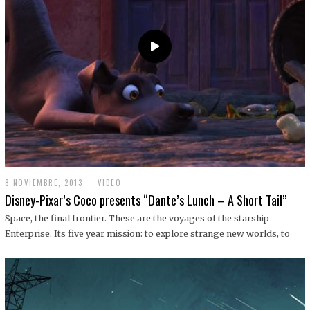
9
8 NOVIEMBRE, 2013
1
VIDEO
9
Disney-Pixar’s Coco presents “Dante’s Lunch – A Short Tail”
D
I
Space, the final frontier. These are the voyages of the starship
C
Enterprise. Its five year mission: to explore strange new worlds, to
I
E
M
B
R
E
,
2