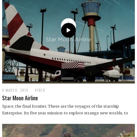
0
1
9
4 MARZO, 2015
1
VIDEO
9
Star Moon Airline
D
I
Space, the final frontier. These are the voyages of the starship
C
Enterprise. Its five year mission: to explore strange new worlds, to
I
E
M
B
R
E