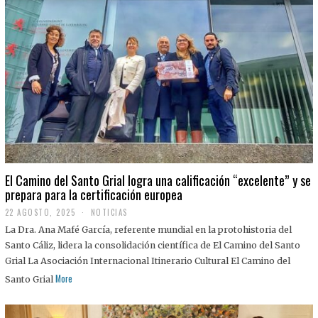
El Camino del Santo Grial logra una calificación “excelente” y se
prepara para la certificación europea
22 AGOSTO, 2025
2
NOTICIAS
2
La Dra. Ana Mafé García, referente mundial en la protohistoria del
A
G
Santo Cáliz, lidera la consolidación científica de El Camino del Santo
O
Grial La Asociación Internacional Itinerario Cultural El Camino del
S
T
More
Santo Grial
O
,
2