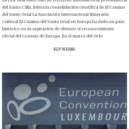
La Dra. Ana Mafé García, referente mundial en la protohistoria
8
del Santo Cáliz, lidera la consolidación científica de El Camino
.
del Santo Grial La Asociación Internacional Itinerario
2
Cultural El Camino del Santo Grial en Europa ha dado un paso
0
histórico en su aspiración de obtener el reconocimiento
2
oficial del Consejo de Europa. En el marco del ciclo
5
KEEP READING