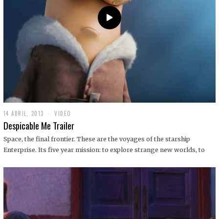
14 ABRIL, 2013
1
VIDEO
9
Despicable Me Trailer
D
I
Space, the final frontier. These are the voyages of the starship
C
Enterprise. Its five year mission: to explore strange new worlds, to
I
E
M
B
R
E
,
2
0
1