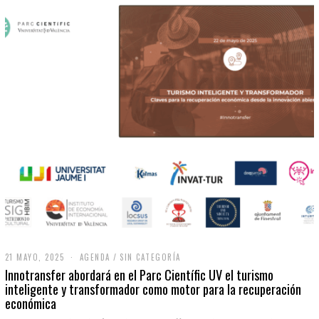
21 MAYO, 2025
2
AGENDA
/
SIN CATEGORÍA
1
Innotransfer abordará en el Parc Científic UV el turismo
M
inteligente y transformador como motor para la recuperación
A
económica
Y
O