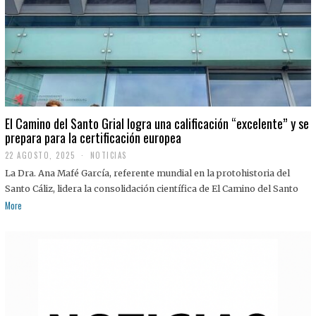
El Camino del Santo Grial logra una calificación “excelente” y se
prepara para la certificación europea
22 AGOSTO, 2025
2
NOTICIAS
2
La Dra. Ana Mafé García, referente mundial en la protohistoria del
A
G
Santo Cáliz, lidera la consolidación científica de El Camino del Santo
O
More
S
T
O
,
2
0
2
5