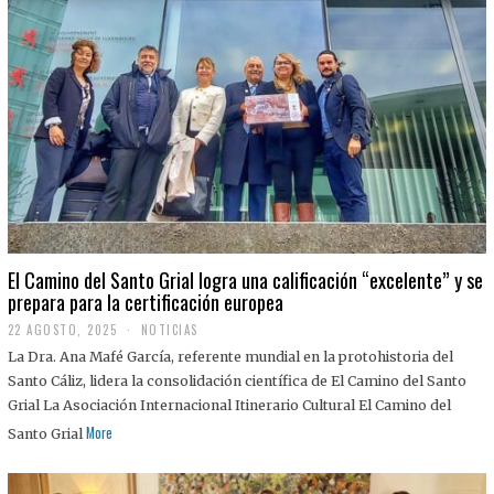
El Camino del Santo Grial logra una calificación “excelente” y se
prepara para la certificación europea
22 AGOSTO, 2025
2
NOTICIAS
2
La Dra. Ana Mafé García, referente mundial en la protohistoria del
A
G
Santo Cáliz, lidera la consolidación científica de El Camino del Santo
O
Grial La Asociación Internacional Itinerario Cultural El Camino del
S
T
More
Santo Grial
O
,
2