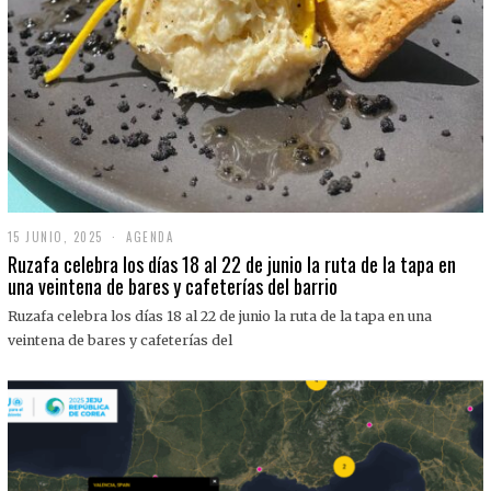
15 JUNIO, 2025
1
AGENDA
5
Ruzafa celebra los días 18 al 22 de junio la ruta de la tapa en
J
una veintena de bares y cafeterías del barrio
U
N
Ruzafa celebra los días 18 al 22 de junio la ruta de la tapa en una
I
O
veintena de bares y cafeterías del
,
2
0
2
5