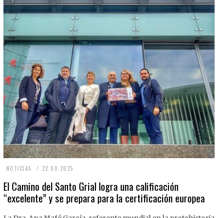
2
NOTICIAS
22.08.2025
2
El Camino del Santo Grial logra una calificación
“excelente” y se prepara para la certificación europea
.
0