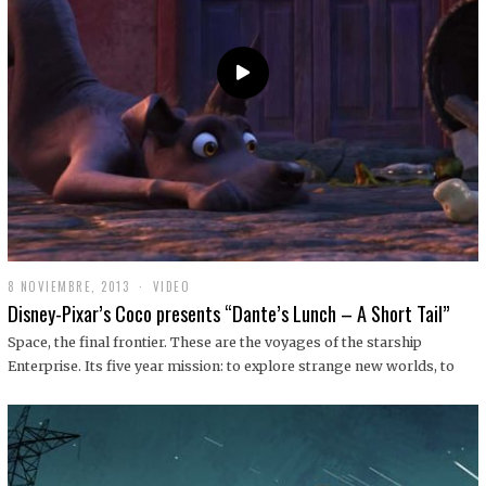
9
8 NOVIEMBRE, 2013
1
VIDEO
9
Disney-Pixar’s Coco presents “Dante’s Lunch – A Short Tail”
D
I
Space, the final frontier. These are the voyages of the starship
C
Enterprise. Its five year mission: to explore strange new worlds, to
I
E
M
B
R
E
,
2