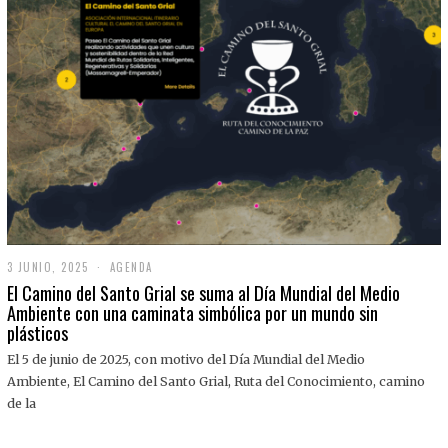
3 JUNIO, 2025
3
AGENDA
J
El Camino del Santo Grial se suma al Día Mundial del Medio
U
Ambiente con una caminata simbólica por un mundo sin
N
plásticos
I
O
,
El 5 de junio de 2025, con motivo del Día Mundial del Medio
2
Ambiente, El Camino del Santo Grial, Ruta del Conocimiento, camino
0
2
de la
5