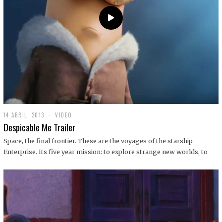
14 ABRIL, 2013
1
VIDEO
9
Despicable Me Trailer
D
I
Space, the final frontier. These are the voyages of the starship
C
Enterprise. Its five year mission: to explore strange new worlds, to
I
E
M
B
R
E
,
2
0
1