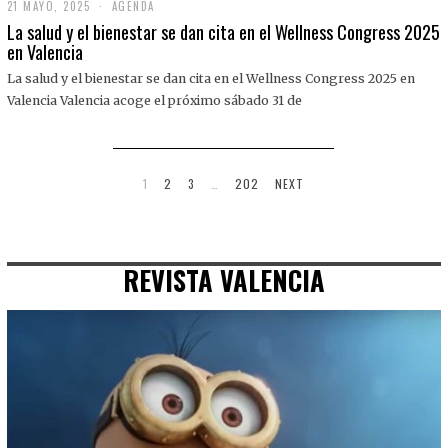
21 MAYO, 2025
2
AGENDA
1
La salud y el bienestar se dan cita en el Wellness Congress 2025
M
en Valencia
A
Y
La salud y el bienestar se dan cita en el Wellness Congress 2025 en
O
,
Valencia Valencia acoge el próximo sábado 31 de
2
0
2
5
1
2
3
…
202
NEXT
REVISTA VALENCIA