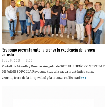
0
2
5
Revacuno presenta ante la prensa la excelencia de la vaca
vetusta
3 JULIO, 2025
1
BLOG
1
Portell de Morella / Benicàssim, julio de 2025 EL SUEÑO COMESTIBLE
J
U
DE JAIME SOROLLA Revacuno trae a la mesa la auténtica carne
L
More
Vetusta, fruto de la longevidad y la crianza en libertad
I
O
,
2
0
2
5