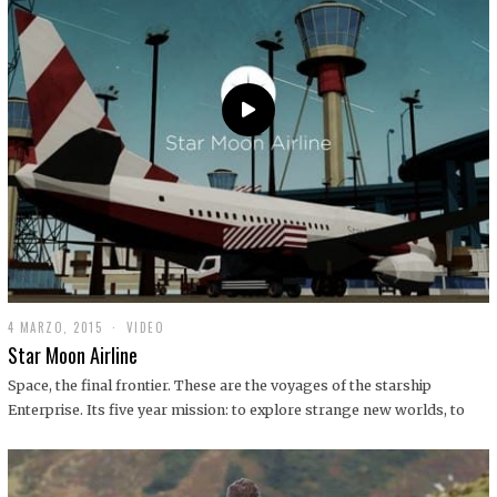
0
1
9
4 MARZO, 2015
1
VIDEO
9
Star Moon Airline
D
I
Space, the final frontier. These are the voyages of the starship
C
Enterprise. Its five year mission: to explore strange new worlds, to
I
E
M
B
R
E