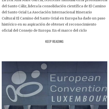
La Dra. Ana Mafé García, referente mundial en la protohistoria
8
del Santo Cáliz, lidera la consolidación científica de El Camino
.
del Santo Grial La Asociación Internacional Itinerario
2
Cultural El Camino del Santo Grial en Europa ha dado un paso
0
histórico en su aspiración de obtener el reconocimiento
2
oficial del Consejo de Europa. En el marco del ciclo
5
KEEP READING