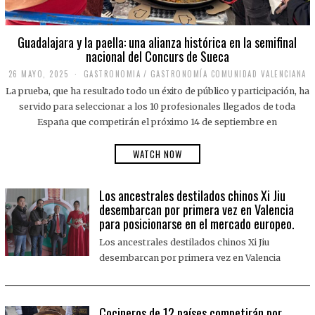
Guadalajara y la paella: una alianza histórica en la semifinal
nacional del Concurs de Sueca
26 MAYO, 2025
2
GASTRONOMIA
/
GASTRONOMÍA COMUNIDAD VALENCIANA
6
La prueba, que ha resultado todo un éxito de público y participación, ha
M
A
servido para seleccionar a los 10 profesionales llegados de toda
Y
España que competirán el próximo 14 de septiembre en
O
,
2
WATCH NOW
0
2
5
Los ancestrales destilados chinos Xi Jiu
desembarcan por primera vez en Valencia
para posicionarse en el mercado europeo.
Los ancestrales destilados chinos Xi Jiu
desembarcan por primera vez en Valencia
Cocineros de 12 países competirán por