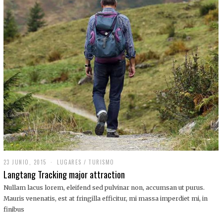
,
2
0
1
9
23 JUNIO, 2015
LUGARES
/
TURISMO
Langtang Tracking major attraction
Nullam lacus lorem, eleifend sed pulvinar non, accumsan ut purus.
Mauris venenatis, est at fringilla efficitur, mi massa imperdiet mi, in
finibus