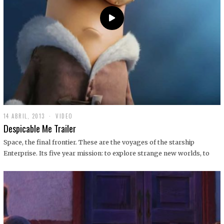
14 ABRIL, 2013
1
VIDEO
9
Despicable Me Trailer
D
I
Space, the final frontier. These are the voyages of the starship
C
Enterprise. Its five year mission: to explore strange new worlds, to
I
E
M
B
R
E
,
2
0
1