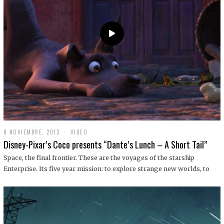
9
8 NOVIEMBRE, 2013
1
VIDEO
9
Disney-Pixar’s Coco presents “Dante’s Lunch – A Short Tail”
D
I
Space, the final frontier. These are the voyages of the starship
C
Enterprise. Its five year mission: to explore strange new worlds, to
I
E
M
B
R
E
,
2