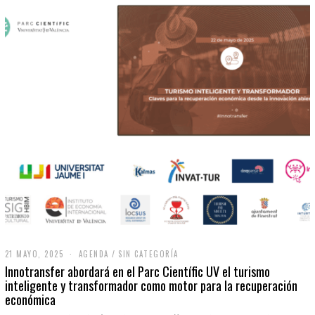
21 MAYO, 2025
2
AGENDA
/
SIN CATEGORÍA
1
Innotransfer abordará en el Parc Científic UV el turismo
M
inteligente y transformador como motor para la recuperación
A
económica
Y
O