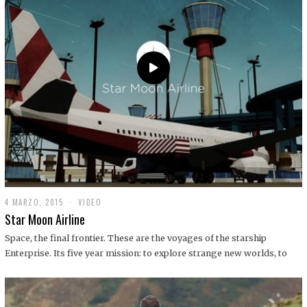
0
1
9
4 MARZO, 2015
1
VIDEO
9
Star Moon Airline
D
I
Space, the final frontier. These are the voyages of the starship
C
Enterprise. Its five year mission: to explore strange new worlds, to
I
E
M
B
R
E