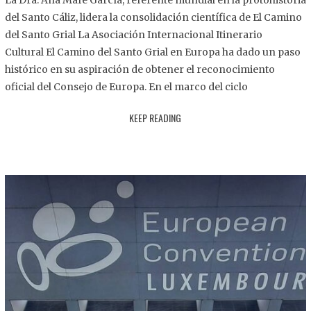
La Dra. Ana Mafé García, referente mundial en la protohistoria
8
del Santo Cáliz, lidera la consolidación científica de El Camino
.
del Santo Grial La Asociación Internacional Itinerario
2
Cultural El Camino del Santo Grial en Europa ha dado un paso
0
histórico en su aspiración de obtener el reconocimiento
2
oficial del Consejo de Europa. En el marco del ciclo
5
KEEP READING