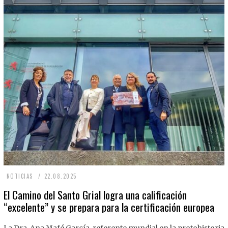
2
NOTICIAS
22.08.2025
2
El Camino del Santo Grial logra una calificación
“excelente” y se prepara para la certificación europea
.
0