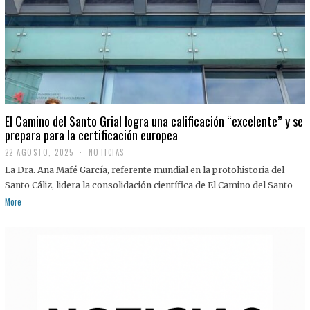
El Camino del Santo Grial logra una calificación “excelente” y se
prepara para la certificación europea
22 AGOSTO, 2025
2
NOTICIAS
2
La Dra. Ana Mafé García, referente mundial en la protohistoria del
A
G
Santo Cáliz, lidera la consolidación científica de El Camino del Santo
O
More
S
T
O
,
2
0
2
5