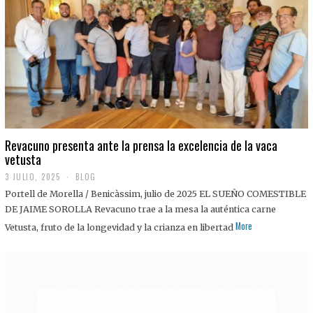
0
2
5
Revacuno presenta ante la prensa la excelencia de la vaca
vetusta
3 JULIO, 2025
1
BLOG
1
Portell de Morella / Benicàssim, julio de 2025 EL SUEÑO COMESTIBLE
J
U
DE JAIME SOROLLA Revacuno trae a la mesa la auténtica carne
L
More
Vetusta, fruto de la longevidad y la crianza en libertad
I
O
,
2
0
2
5