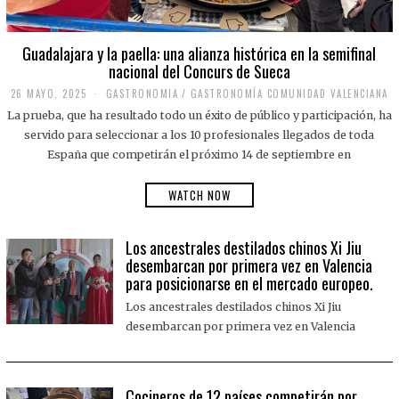
Guadalajara y la paella: una alianza histórica en la semifinal
nacional del Concurs de Sueca
26 MAYO, 2025
2
GASTRONOMIA
/
GASTRONOMÍA COMUNIDAD VALENCIANA
6
La prueba, que ha resultado todo un éxito de público y participación, ha
M
A
servido para seleccionar a los 10 profesionales llegados de toda
Y
España que competirán el próximo 14 de septiembre en
O
,
2
WATCH NOW
0
2
5
Los ancestrales destilados chinos Xi Jiu
desembarcan por primera vez en Valencia
para posicionarse en el mercado europeo.
Los ancestrales destilados chinos Xi Jiu
desembarcan por primera vez en Valencia
Cocineros de 12 países competirán por