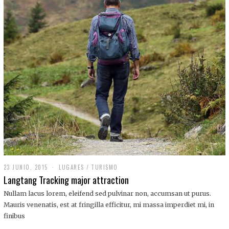
,
2
0
1
9
23 JUNIO, 2015
LUGARES
/
TURISMO
Langtang Tracking major attraction
Nullam lacus lorem, eleifend sed pulvinar non, accumsan ut purus.
Mauris venenatis, est at fringilla efficitur, mi massa imperdiet mi, in
finibus