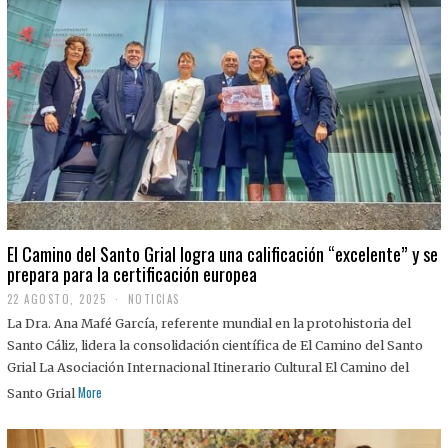
El Camino del Santo Grial logra una calificación “excelente” y se
prepara para la certificación europea
22 AGOSTO, 2025
2
NOTICIAS
2
La Dra. Ana Mafé García, referente mundial en la protohistoria del
A
G
Santo Cáliz, lidera la consolidación científica de El Camino del Santo
O
Grial La Asociación Internacional Itinerario Cultural El Camino del
S
T
More
Santo Grial
O
,
2