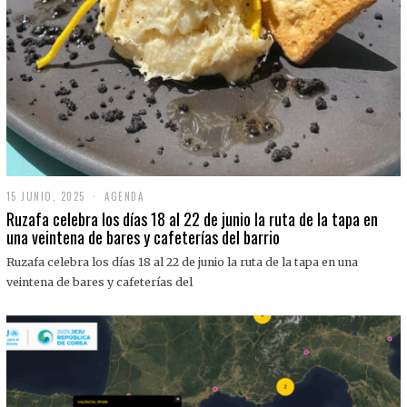
15 JUNIO, 2025
1
AGENDA
5
Ruzafa celebra los días 18 al 22 de junio la ruta de la tapa en
J
una veintena de bares y cafeterías del barrio
U
N
Ruzafa celebra los días 18 al 22 de junio la ruta de la tapa en una
I
O
veintena de bares y cafeterías del
,
2
0
2
5