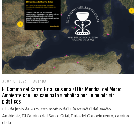
3 JUNIO, 2025
3
AGENDA
J
El Camino del Santo Grial se suma al Día Mundial del Medio
U
Ambiente con una caminata simbólica por un mundo sin
N
plásticos
I
O
,
El 5 de junio de 2025, con motivo del Día Mundial del Medio
2
Ambiente, El Camino del Santo Grial, Ruta del Conocimiento, camino
0
2
de la
5