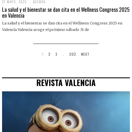
21 MAYO, 2025
2
AGENDA
1
La salud y el bienestar se dan cita en el Wellness Congress 2025
M
en Valencia
A
Y
La salud y el bienestar se dan cita en el Wellness Congress 2025 en
O
,
Valencia Valencia acoge el próximo sábado 31 de
2
0
2
5
1
2
3
…
202
NEXT
REVISTA VALENCIA