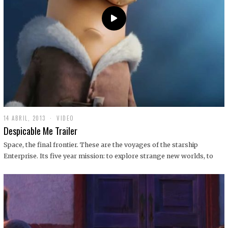
14 ABRIL, 2013
1
VIDEO
9
Despicable Me Trailer
D
I
Space, the final frontier. These are the voyages of the starship
C
Enterprise. Its five year mission: to explore strange new worlds, to
I
E
M
B
R
E
,
2
0
1