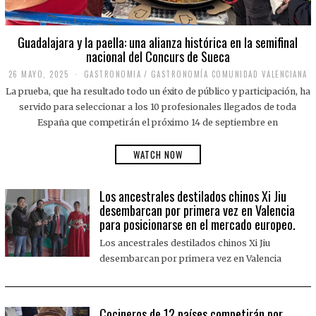
Guadalajara y la paella: una alianza histórica en la semifinal
nacional del Concurs de Sueca
26 MAYO, 2025
2
GASTRONOMIA
/
GASTRONOMÍA COMUNIDAD VALENCIANA
6
La prueba, que ha resultado todo un éxito de público y participación, ha
M
A
servido para seleccionar a los 10 profesionales llegados de toda
Y
España que competirán el próximo 14 de septiembre en
O
,
2
WATCH NOW
0
2
5
Los ancestrales destilados chinos Xi Jiu
desembarcan por primera vez en Valencia
para posicionarse en el mercado europeo.
Los ancestrales destilados chinos Xi Jiu
desembarcan por primera vez en Valencia
Cocineros de 12 países competirán por