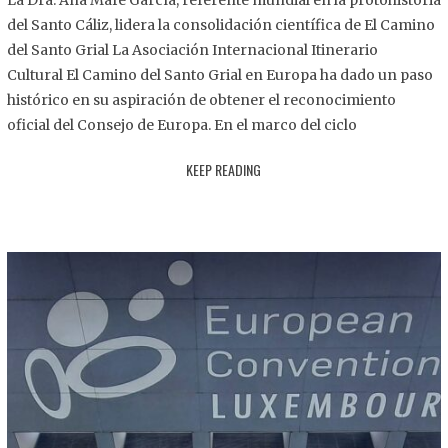
La Dra. Ana Mafé García, referente mundial en la protohistoria
8
del Santo Cáliz, lidera la consolidación científica de El Camino
.
del Santo Grial La Asociación Internacional Itinerario
2
Cultural El Camino del Santo Grial en Europa ha dado un paso
0
histórico en su aspiración de obtener el reconocimiento
2
oficial del Consejo de Europa. En el marco del ciclo
5
KEEP READING