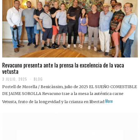
0
2
5
Revacuno presenta ante la prensa la excelencia de la vaca
vetusta
3 JULIO, 2025
1
BLOG
1
Portell de Morella / Benicàssim, julio de 2025 EL SUEÑO COMESTIBLE
J
U
DE JAIME SOROLLA Revacuno trae a la mesa la auténtica carne
L
More
Vetusta, fruto de la longevidad y la crianza en libertad
I
O
,
2
0
2
5