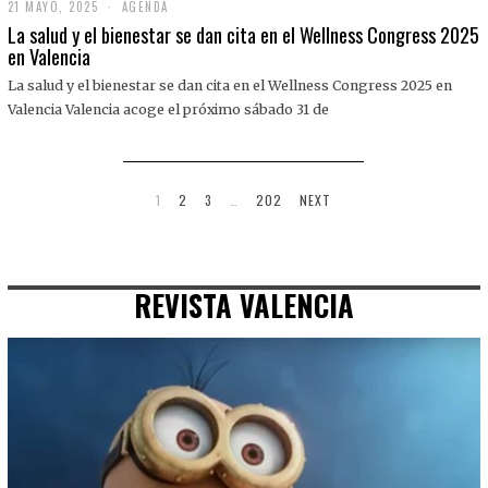
21 MAYO, 2025
2
AGENDA
1
La salud y el bienestar se dan cita en el Wellness Congress 2025
M
en Valencia
A
Y
La salud y el bienestar se dan cita en el Wellness Congress 2025 en
O
,
Valencia Valencia acoge el próximo sábado 31 de
2
0
2
5
1
2
3
…
202
NEXT
REVISTA VALENCIA