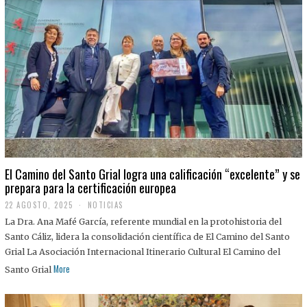
El Camino del Santo Grial logra una calificación “excelente” y se
prepara para la certificación europea
22 AGOSTO, 2025
2
NOTICIAS
2
La Dra. Ana Mafé García, referente mundial en la protohistoria del
A
G
Santo Cáliz, lidera la consolidación científica de El Camino del Santo
O
Grial La Asociación Internacional Itinerario Cultural El Camino del
S
T
More
Santo Grial
O
,
2