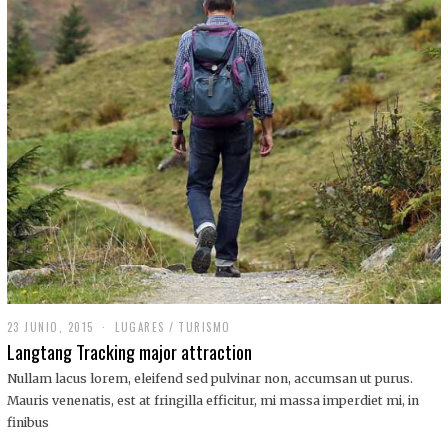
,
2
0
1
9
23 JUNIO, 2015
LUGARES
/
TURISMO
Langtang Tracking major attraction
Nullam lacus lorem, eleifend sed pulvinar non, accumsan ut purus.
Mauris venenatis, est at fringilla efficitur, mi massa imperdiet mi, in
finibus