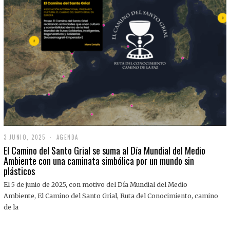
3 JUNIO, 2025
3
AGENDA
J
El Camino del Santo Grial se suma al Día Mundial del Medio
U
Ambiente con una caminata simbólica por un mundo sin
N
plásticos
I
O
,
El 5 de junio de 2025, con motivo del Día Mundial del Medio
2
Ambiente, El Camino del Santo Grial, Ruta del Conocimiento, camino
0
2
de la
5