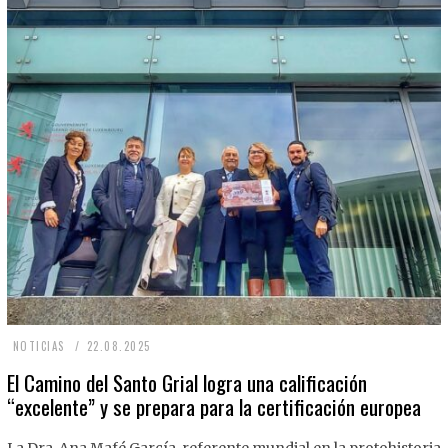
2
NOTICIAS
22.08.2025
2
El Camino del Santo Grial logra una calificación
“excelente” y se prepara para la certificación europea
.
0