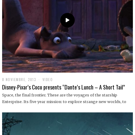
9
8 NOVIEMBRE, 2013
1
VIDEO
9
Disney-Pixar’s Coco presents “Dante’s Lunch – A Short Tail”
D
I
Space, the final frontier. These are the voyages of the starship
C
Enterprise. Its five year mission: to explore strange new worlds, to
I
E
M
B
R
E
,
2