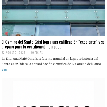
El Camino del Santo Grial logra una calificación “excelente” y se
prepara para la certificación europea
22 AGOSTO, 2025
2
NOTICIAS
2
La Dra. Ana Mafé García, referente mundial en la protohistoria del
A
G
Santo Cáliz, lidera la consolidación científica de El Camino del Santo
O
More
S
T
O
,
2
0
2
5