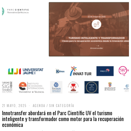
21 MAYO, 2025
2
AGENDA
/
SIN CATEGORÍA
1
Innotransfer abordará en el Parc Científic UV el turismo
M
inteligente y transformador como motor para la recuperación
A
económica
Y
O