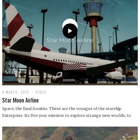
0
1
9
4 MARZO, 2015
1
VIDEO
9
Star Moon Airline
D
I
Space, the final frontier. These are the voyages of the starship
C
Enterprise. Its five year mission: to explore strange new worlds, to
I
E
M
B
R
E