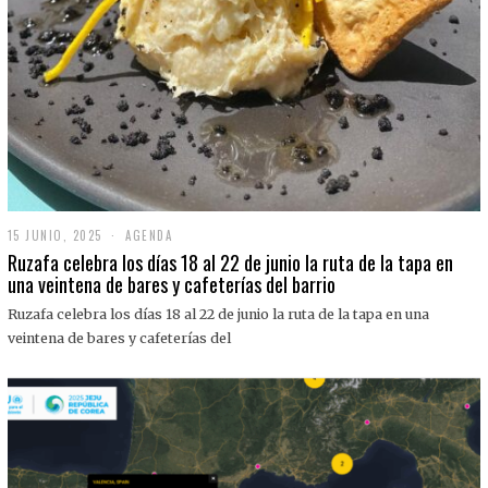
15 JUNIO, 2025
1
AGENDA
5
Ruzafa celebra los días 18 al 22 de junio la ruta de la tapa en
J
una veintena de bares y cafeterías del barrio
U
N
Ruzafa celebra los días 18 al 22 de junio la ruta de la tapa en una
I
O
veintena de bares y cafeterías del
,
2
0
2
5