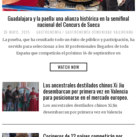
Guadalajara y la paella: una alianza histórica en la semifinal
nacional del Concurs de Sueca
26 MAYO, 2025
2
GASTRONOMIA
/
GASTRONOMÍA COMUNIDAD VALENCIANA
6
La prueba, que ha resultado todo un éxito de público y participación, ha
M
A
servido para seleccionar a los 10 profesionales llegados de toda
Y
España que competirán el próximo 14 de septiembre en
O
,
2
WATCH NOW
0
2
5
Los ancestrales destilados chinos Xi Jiu
desembarcan por primera vez en Valencia
para posicionarse en el mercado europeo.
Los ancestrales destilados chinos Xi Jiu
desembarcan por primera vez en Valencia
Cocineros de 12 países competirán por