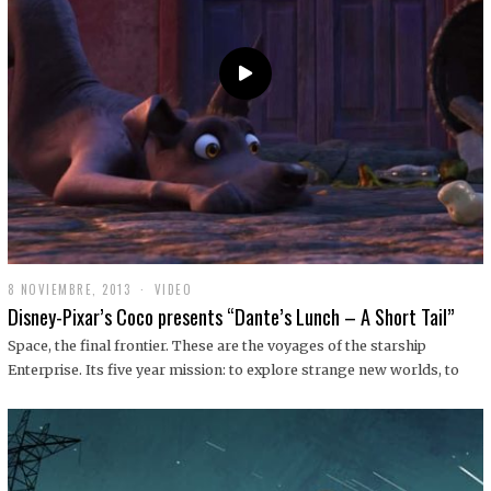
9
8 NOVIEMBRE, 2013
1
VIDEO
9
Disney-Pixar’s Coco presents “Dante’s Lunch – A Short Tail”
D
I
Space, the final frontier. These are the voyages of the starship
C
Enterprise. Its five year mission: to explore strange new worlds, to
I
E
M
B
R
E
,
2