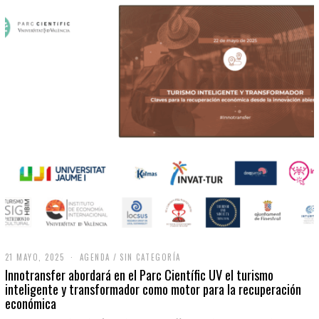
21 MAYO, 2025
2
AGENDA
/
SIN CATEGORÍA
1
Innotransfer abordará en el Parc Científic UV el turismo
M
inteligente y transformador como motor para la recuperación
A
económica
Y
O