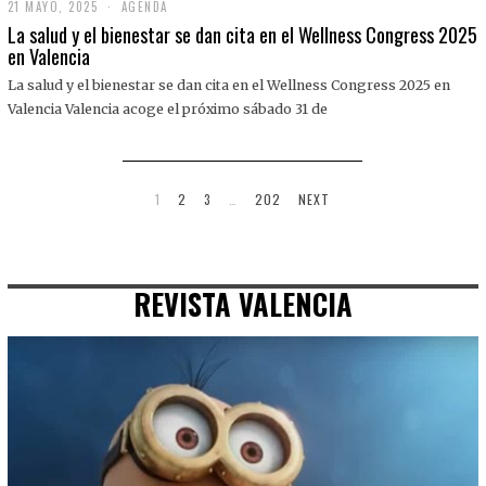
21 MAYO, 2025
2
AGENDA
1
La salud y el bienestar se dan cita en el Wellness Congress 2025
M
en Valencia
A
Y
La salud y el bienestar se dan cita en el Wellness Congress 2025 en
O
,
Valencia Valencia acoge el próximo sábado 31 de
2
0
2
5
1
2
3
…
202
NEXT
REVISTA VALENCIA