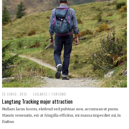
,
2
0
1
9
23 JUNIO, 2015
LUGARES
/
TURISMO
Langtang Tracking major attraction
Nullam lacus lorem, eleifend sed pulvinar non, accumsan ut purus.
Mauris venenatis, est at fringilla efficitur, mi massa imperdiet mi, in
finibus