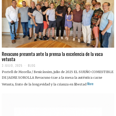
0
2
5
Revacuno presenta ante la prensa la excelencia de la vaca
vetusta
3 JULIO, 2025
1
BLOG
1
Portell de Morella / Benicàssim, julio de 2025 EL SUEÑO COMESTIBLE
J
U
DE JAIME SOROLLA Revacuno trae a la mesa la auténtica carne
L
More
Vetusta, fruto de la longevidad y la crianza en libertad
I
O
,
2
0
2
5