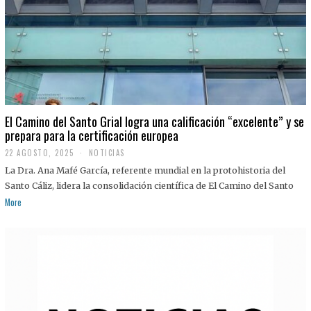
El Camino del Santo Grial logra una calificación “excelente” y se
prepara para la certificación europea
22 AGOSTO, 2025
2
NOTICIAS
2
La Dra. Ana Mafé García, referente mundial en la protohistoria del
A
G
Santo Cáliz, lidera la consolidación científica de El Camino del Santo
O
More
S
T
O
,
2
0
2
5