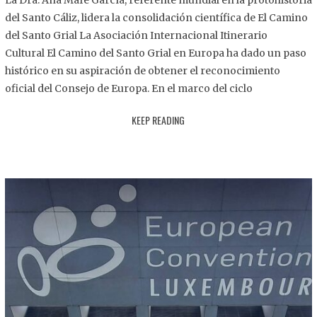
La Dra. Ana Mafé García, referente mundial en la protohistoria
8
del Santo Cáliz, lidera la consolidación científica de El Camino
.
del Santo Grial La Asociación Internacional Itinerario
2
Cultural El Camino del Santo Grial en Europa ha dado un paso
0
histórico en su aspiración de obtener el reconocimiento
2
oficial del Consejo de Europa. En el marco del ciclo
5
KEEP READING