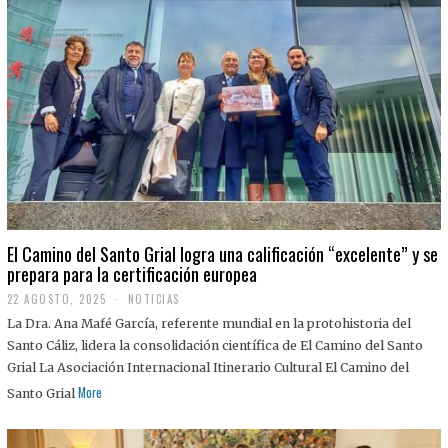
El Camino del Santo Grial logra una calificación “excelente” y se
prepara para la certificación europea
22 AGOSTO, 2025
2
NOTICIAS
2
La Dra. Ana Mafé García, referente mundial en la protohistoria del
A
G
Santo Cáliz, lidera la consolidación científica de El Camino del Santo
O
Grial La Asociación Internacional Itinerario Cultural El Camino del
S
T
More
Santo Grial
O
,
2