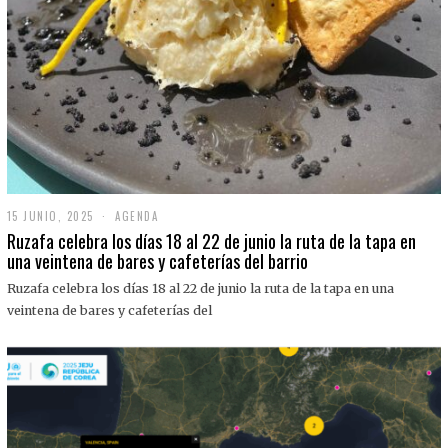
15 JUNIO, 2025
1
AGENDA
5
Ruzafa celebra los días 18 al 22 de junio la ruta de la tapa en
J
una veintena de bares y cafeterías del barrio
U
N
Ruzafa celebra los días 18 al 22 de junio la ruta de la tapa en una
I
O
veintena de bares y cafeterías del
,
2
0
2
5