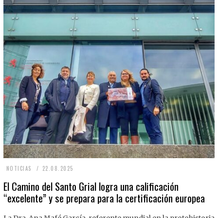
2
NOTICIAS
22.08.2025
2
El Camino del Santo Grial logra una calificación
“excelente” y se prepara para la certificación europea
.
0