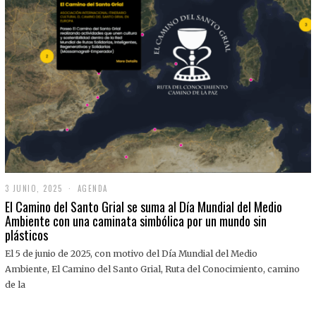
3 JUNIO, 2025
3
AGENDA
J
El Camino del Santo Grial se suma al Día Mundial del Medio
U
Ambiente con una caminata simbólica por un mundo sin
N
plásticos
I
O
,
El 5 de junio de 2025, con motivo del Día Mundial del Medio
2
Ambiente, El Camino del Santo Grial, Ruta del Conocimiento, camino
0
2
de la
5