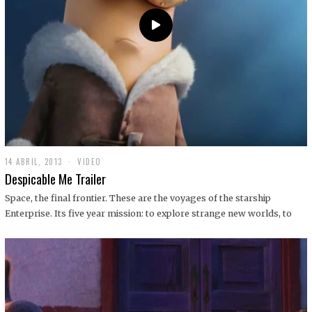
14 ABRIL, 2013
1
VIDEO
9
Despicable Me Trailer
D
I
Space, the final frontier. These are the voyages of the starship
C
Enterprise. Its five year mission: to explore strange new worlds, to
I
E
M
B
R
E
,
2
0
1