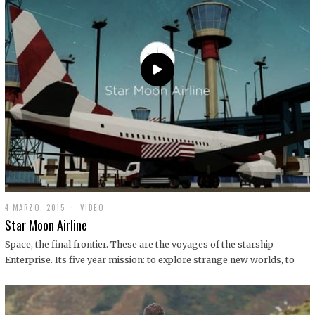
0
1
9
4 MARZO, 2015
1
VIDEO
9
Star Moon Airline
D
I
Space, the final frontier. These are the voyages of the starship
C
Enterprise. Its five year mission: to explore strange new worlds, to
I
E
M
B
R
E