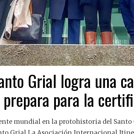
nto Grial logra una ca
 prepara para la certi
ente mundial en la protohistoria del Santo 
nto Grial La Asociación Internacional Itin