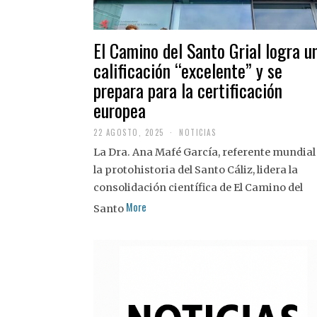
El Camino del Santo Grial logra u
calificación “excelente” y se
prepara para la certificación
europea
22 AGOSTO, 2025
2
NOTICIAS
2
La Dra. Ana Mafé García, referente mundial
A
G
la protohistoria del Santo Cáliz, lidera la
O
S
consolidación científica de El Camino del
T
More
O
Santo
,
2
0
2
5