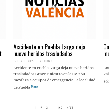
Accidente en Puebla Larga deja
Co
t
nueve heridos trasladados
mú
15 JUNIO, 2025
NOTICIAS
15 
Accidente en Puebla Larga deja nueve heridos
Con
trasladados Grave siniestro en la CV-560
Val
moviliza a equipos de emergencia La localidad
sol
More
de Puebla
1
2
3
…
142
NEXT