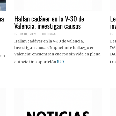
na
Hallan cadáver en la V-30 de
Le
Valencia, investigan causas
in
15 JUNIO, 2025
NOTICIAS
15 
Hallan cadáver en la V-30 de Valencia,
Les
investigan causas Impactante hallazgo en
DA
Valencia: encuentran cuerpo sin vida en plena
DA
 en
More
autovía Una aparición
tra