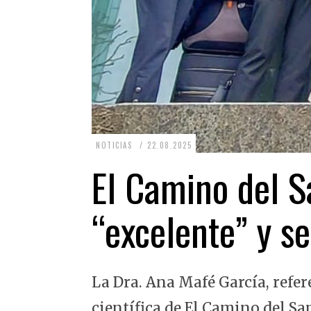
2
NOTICIAS
22.08.2025
2
El Camino del Sa
.
0
“excelente” y se
8
.
2
La Dra. Ana Mafé García, refer
0
2
científica de El Camino del Sa