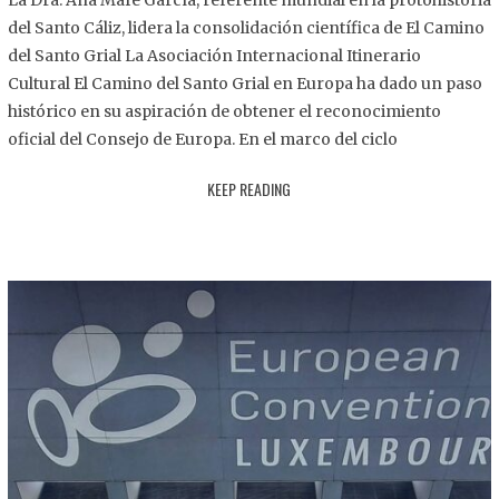
La Dra. Ana Mafé García, referente mundial en la protohistoria
8
del Santo Cáliz, lidera la consolidación científica de El Camino
.
del Santo Grial La Asociación Internacional Itinerario
2
Cultural El Camino del Santo Grial en Europa ha dado un paso
0
histórico en su aspiración de obtener el reconocimiento
2
oficial del Consejo de Europa. En el marco del ciclo
5
KEEP READING