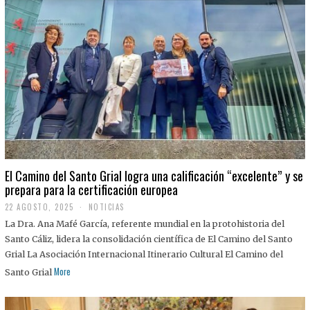
El Camino del Santo Grial logra una calificación “excelente” y se
prepara para la certificación europea
22 AGOSTO, 2025
2
NOTICIAS
2
La Dra. Ana Mafé García, referente mundial en la protohistoria del
A
G
Santo Cáliz, lidera la consolidación científica de El Camino del Santo
O
Grial La Asociación Internacional Itinerario Cultural El Camino del
S
T
More
Santo Grial
O
,
2