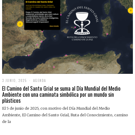
3 JUNIO, 2025
3
AGENDA
J
El Camino del Santo Grial se suma al Día Mundial del Medio
U
Ambiente con una caminata simbólica por un mundo sin
N
plásticos
I
O
,
El 5 de junio de 2025, con motivo del Día Mundial del Medio
2
Ambiente, El Camino del Santo Grial, Ruta del Conocimiento, camino
0
2
de la
5