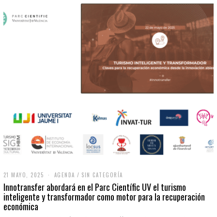
21 MAYO, 2025
2
AGENDA
/
SIN CATEGORÍA
1
Innotransfer abordará en el Parc Científic UV el turismo
M
inteligente y transformador como motor para la recuperación
A
económica
Y
O