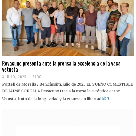
0
2
5
Revacuno presenta ante la prensa la excelencia de la vaca
vetusta
3 JULIO, 2025
1
BLOG
1
Portell de Morella / Benicàssim, julio de 2025 EL SUEÑO COMESTIBLE
J
U
DE JAIME SOROLLA Revacuno trae a la mesa la auténtica carne
L
More
Vetusta, fruto de la longevidad y la crianza en libertad
I
O
,
2
0
2
5