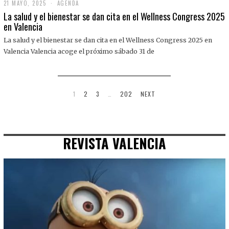
21 MAYO, 2025
2
AGENDA
1
La salud y el bienestar se dan cita en el Wellness Congress 2025
M
en Valencia
A
Y
La salud y el bienestar se dan cita en el Wellness Congress 2025 en
O
,
Valencia Valencia acoge el próximo sábado 31 de
2
0
2
5
1
2
3
…
202
NEXT
REVISTA VALENCIA