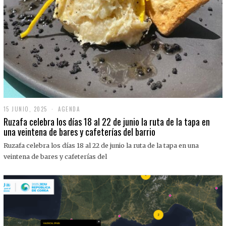
15 JUNIO, 2025
1
AGENDA
5
Ruzafa celebra los días 18 al 22 de junio la ruta de la tapa en
J
una veintena de bares y cafeterías del barrio
U
N
Ruzafa celebra los días 18 al 22 de junio la ruta de la tapa en una
I
O
veintena de bares y cafeterías del
,
2
0
2
5