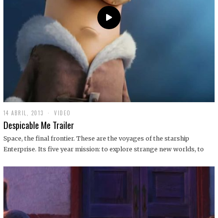
14 ABRIL, 2013
1
VIDEO
9
Despicable Me Trailer
D
I
Space, the final frontier. These are the voyages of the starship
C
Enterprise. Its five year mission: to explore strange new worlds, to
I
E
M
B
R
E
,
2
0
1