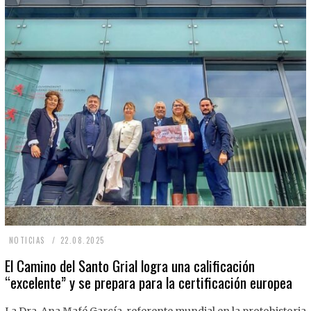
2
NOTICIAS
22.08.2025
2
El Camino del Santo Grial logra una calificación
“excelente” y se prepara para la certificación europea
.
0