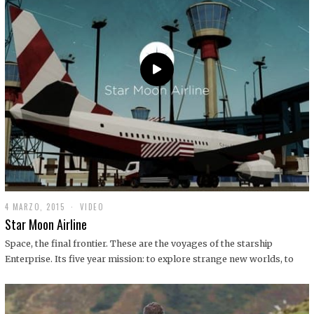
0
1
9
4 MARZO, 2015
1
VIDEO
9
Star Moon Airline
D
I
Space, the final frontier. These are the voyages of the starship
C
Enterprise. Its five year mission: to explore strange new worlds, to
I
E
M
B
R
E