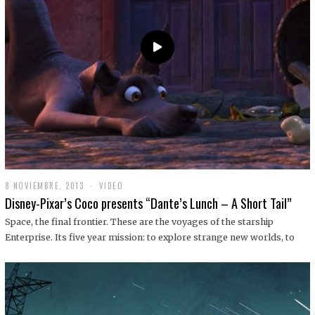
9
8 NOVIEMBRE, 2013
1
VIDEO
9
Disney-Pixar’s Coco presents “Dante’s Lunch – A Short Tail”
D
I
Space, the final frontier. These are the voyages of the starship
C
Enterprise. Its five year mission: to explore strange new worlds, to
I
E
M
B
R
E
,
2