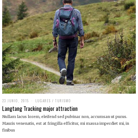
,
2
0
1
9
23 JUNIO, 2015
LUGARES
/
TURISMO
Langtang Tracking major attraction
Nullam lacus lorem, eleifend sed pulvinar non, accumsan ut purus.
Mauris venenatis, est at fringilla efficitur, mi massa imperdiet mi, in
finibus