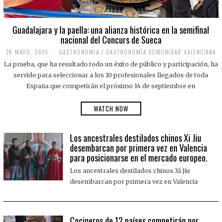
Guadalajara y la paella: una alianza histórica en la semifinal
nacional del Concurs de Sueca
26 MAYO, 2025
2
GASTRONOMIA
/
GASTRONOMÍA COMUNIDAD VALENCIANA
6
La prueba, que ha resultado todo un éxito de público y participación, ha
M
A
servido para seleccionar a los 10 profesionales llegados de toda
Y
España que competirán el próximo 14 de septiembre en
O
,
2
WATCH NOW
0
2
5
Los ancestrales destilados chinos Xi Jiu
desembarcan por primera vez en Valencia
para posicionarse en el mercado europeo.
Los ancestrales destilados chinos Xi Jiu
desembarcan por primera vez en Valencia
Cocineros de 12 países competirán por