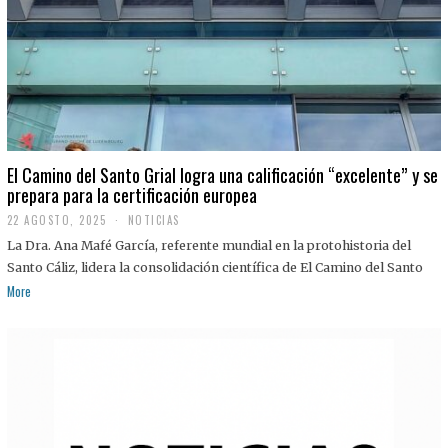
El Camino del Santo Grial logra una calificación “excelente” y se
prepara para la certificación europea
22 AGOSTO, 2025
2
NOTICIAS
2
La Dra. Ana Mafé García, referente mundial en la protohistoria del
A
G
Santo Cáliz, lidera la consolidación científica de El Camino del Santo
O
More
S
T
O
,
2
0
2
5