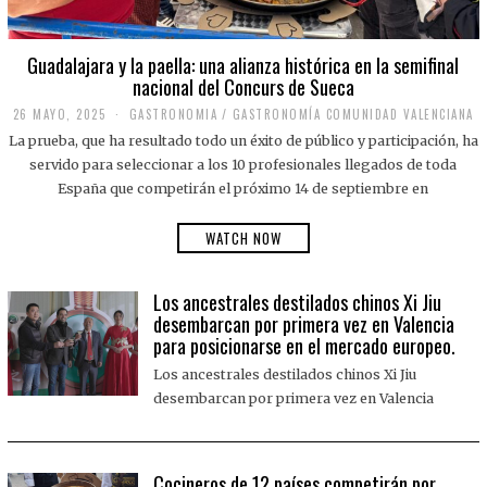
Guadalajara y la paella: una alianza histórica en la semifinal
nacional del Concurs de Sueca
26 MAYO, 2025
2
GASTRONOMIA
/
GASTRONOMÍA COMUNIDAD VALENCIANA
6
La prueba, que ha resultado todo un éxito de público y participación, ha
M
A
servido para seleccionar a los 10 profesionales llegados de toda
Y
España que competirán el próximo 14 de septiembre en
O
,
2
WATCH NOW
0
2
5
Los ancestrales destilados chinos Xi Jiu
desembarcan por primera vez en Valencia
para posicionarse en el mercado europeo.
Los ancestrales destilados chinos Xi Jiu
desembarcan por primera vez en Valencia
Cocineros de 12 países competirán por