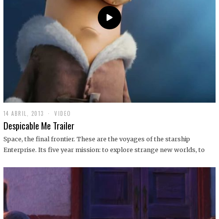
14 ABRIL, 2013
1
VIDEO
9
Despicable Me Trailer
D
I
Space, the final frontier. These are the voyages of the starship
C
Enterprise. Its five year mission: to explore strange new worlds, to
I
E
M
B
R
E
,
2
0
1