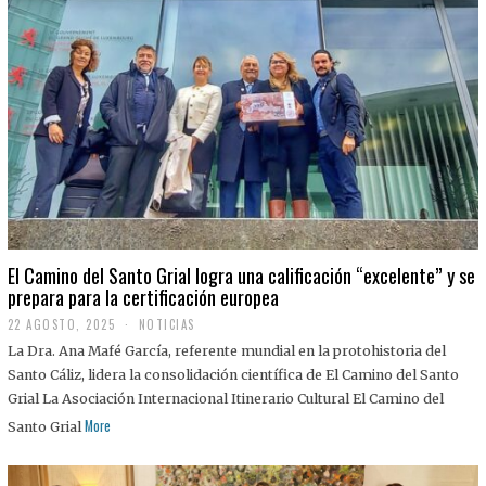
El Camino del Santo Grial logra una calificación “excelente” y se
prepara para la certificación europea
22 AGOSTO, 2025
2
NOTICIAS
2
La Dra. Ana Mafé García, referente mundial en la protohistoria del
A
G
Santo Cáliz, lidera la consolidación científica de El Camino del Santo
O
Grial La Asociación Internacional Itinerario Cultural El Camino del
S
T
More
Santo Grial
O
,
2