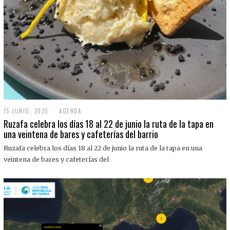
15 JUNIO, 2025
1
AGENDA
5
Ruzafa celebra los días 18 al 22 de junio la ruta de la tapa en
J
una veintena de bares y cafeterías del barrio
U
N
Ruzafa celebra los días 18 al 22 de junio la ruta de la tapa en una
I
O
veintena de bares y cafeterías del
,
2
0
2
5