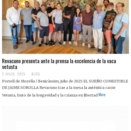
0
2
5
Revacuno presenta ante la prensa la excelencia de la vaca
vetusta
3 JULIO, 2025
1
BLOG
1
Portell de Morella / Benicàssim, julio de 2025 EL SUEÑO COMESTIBLE
J
U
DE JAIME SOROLLA Revacuno trae a la mesa la auténtica carne
L
More
Vetusta, fruto de la longevidad y la crianza en libertad
I
O
,
2
0
2
5