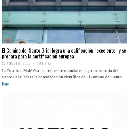
El Camino del Santo Grial logra una calificación “excelente” y se
prepara para la certificación europea
22 AGOSTO, 2025
2
NOTICIAS
2
La Dra. Ana Mafé García, referente mundial en la protohistoria del
A
G
Santo Cáliz, lidera la consolidación científica de El Camino del Santo
O
More
S
T
O
,
2
0
2
5