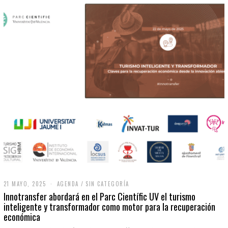
21 MAYO, 2025
2
AGENDA
/
SIN CATEGORÍA
1
Innotransfer abordará en el Parc Científic UV el turismo
M
inteligente y transformador como motor para la recuperación
A
económica
Y
O