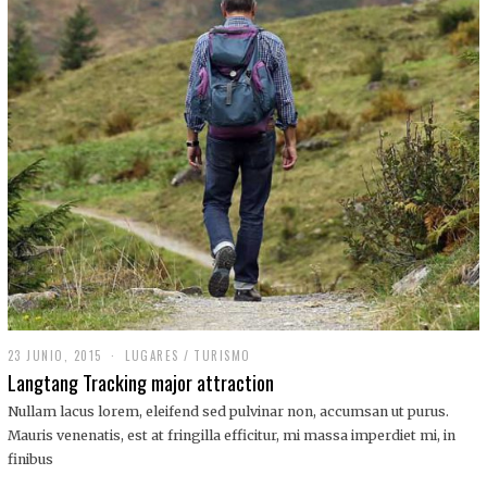
,
2
0
1
9
23 JUNIO, 2015
LUGARES
/
TURISMO
Langtang Tracking major attraction
Nullam lacus lorem, eleifend sed pulvinar non, accumsan ut purus.
Mauris venenatis, est at fringilla efficitur, mi massa imperdiet mi, in
finibus