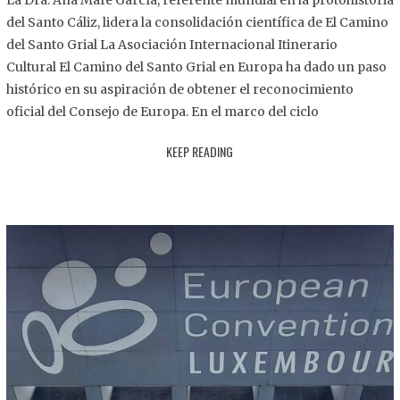
La Dra. Ana Mafé García, referente mundial en la protohistoria
8
del Santo Cáliz, lidera la consolidación científica de El Camino
.
del Santo Grial La Asociación Internacional Itinerario
2
Cultural El Camino del Santo Grial en Europa ha dado un paso
0
histórico en su aspiración de obtener el reconocimiento
2
oficial del Consejo de Europa. En el marco del ciclo
5
KEEP READING