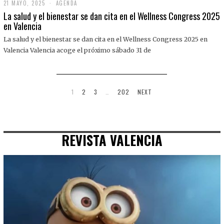
21 MAYO, 2025
2
AGENDA
1
La salud y el bienestar se dan cita en el Wellness Congress 2025
M
en Valencia
A
Y
La salud y el bienestar se dan cita en el Wellness Congress 2025 en
O
,
Valencia Valencia acoge el próximo sábado 31 de
2
0
2
5
1
2
3
…
202
NEXT
REVISTA VALENCIA