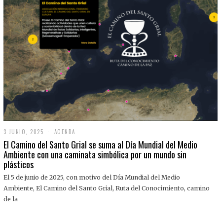
3 JUNIO, 2025
3
AGENDA
J
El Camino del Santo Grial se suma al Día Mundial del Medio
U
Ambiente con una caminata simbólica por un mundo sin
N
plásticos
I
O
,
El 5 de junio de 2025, con motivo del Día Mundial del Medio
2
Ambiente, El Camino del Santo Grial, Ruta del Conocimiento, camino
0
2
de la
5