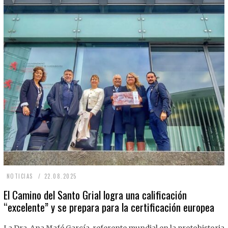
2
NOTICIAS
22.08.2025
2
El Camino del Santo Grial logra una calificación
“excelente” y se prepara para la certificación europea
.
0