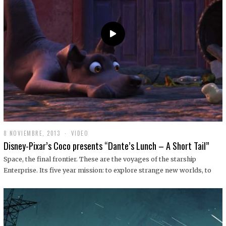
9
8 NOVIEMBRE, 2013
1
VIDEO
9
Disney-Pixar’s Coco presents “Dante’s Lunch – A Short Tail”
D
I
Space, the final frontier. These are the voyages of the starship
C
Enterprise. Its five year mission: to explore strange new worlds, to
I
E
M
B
R
E
,
2