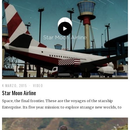
0
1
9
4 MARZO, 2015
1
VIDEO
9
Star Moon Airline
D
I
Space, the final frontier. These are the voyages of the starship
C
Enterprise. Its five year mission: to explore strange new worlds, to
I
E
M
B
R
E