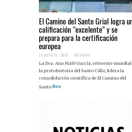
El Camino del Santo Grial logra u
calificación “excelente” y se
prepara para la certificación
europea
22 AGOSTO, 2025
2
NOTICIAS
2
La Dra. Ana Mafé García, referente mundial
A
G
la protohistoria del Santo Cáliz, lidera la
O
S
consolidación científica de El Camino del
T
More
O
Santo
,
2
0
2
5