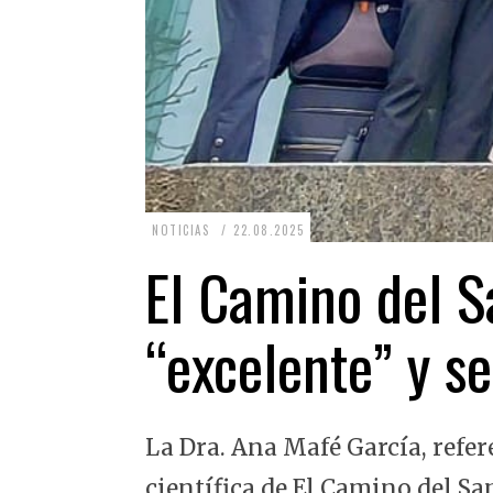
2
NOTICIAS
22.08.2025
2
El Camino del Sa
.
0
“excelente” y se
8
.
2
La Dra. Ana Mafé García, refer
0
2
científica de El Camino del Sa