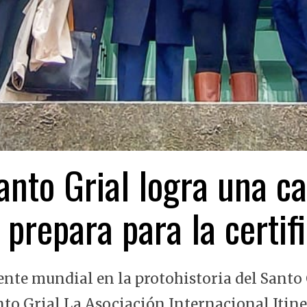
nto Grial logra una ca
 prepara para la certi
ente mundial en la protohistoria del Santo 
nto Grial La Asociación Internacional Itin