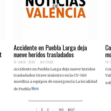
Accidente en Puebla Larga deja
Co
t
nueve heridos trasladados
mú
15 JUNIO, 2025
NOTICIAS
15 
Accidente en Puebla Larga deja nueve heridos
Con
trasladados Grave siniestro en la CV-560
Val
moviliza a equipos de emergencia La localidad
sol
More
de Puebla
1
2
3
…
142
NEXT