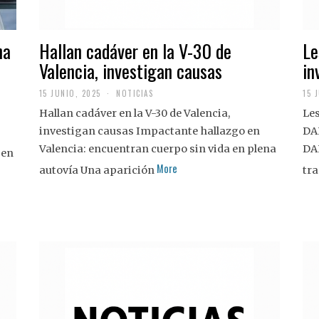
na
Hallan cadáver en la V-30 de
Le
Valencia, investigan causas
in
15 JUNIO, 2025
NOTICIAS
15 
Hallan cadáver en la V-30 de Valencia,
Les
investigan causas Impactante hallazgo en
DA
Valencia: encuentran cuerpo sin vida en plena
DA
 en
More
autovía Una aparición
tra