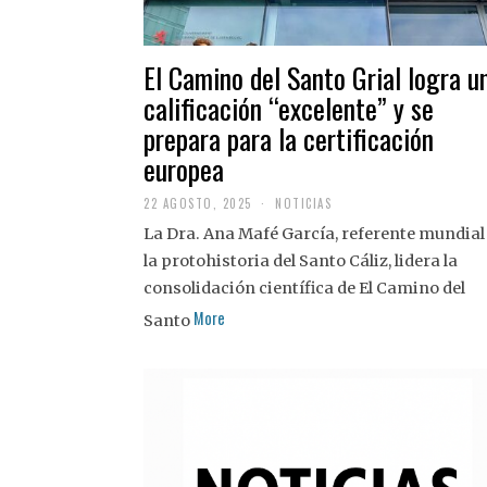
El Camino del Santo Grial logra u
calificación “excelente” y se
prepara para la certificación
europea
22 AGOSTO, 2025
2
NOTICIAS
2
La Dra. Ana Mafé García, referente mundial
A
G
la protohistoria del Santo Cáliz, lidera la
O
S
consolidación científica de El Camino del
T
More
O
Santo
,
2
0
2
5