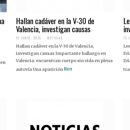
na
Hallan cadáver en la V-30 de
Le
Valencia, investigan causas
in
15 JUNIO, 2025
NOTICIAS
15 
Hallan cadáver en la V-30 de Valencia,
Les
investigan causas Impactante hallazgo en
DA
Valencia: encuentran cuerpo sin vida en plena
DA
 en
More
autovía Una aparición
tra