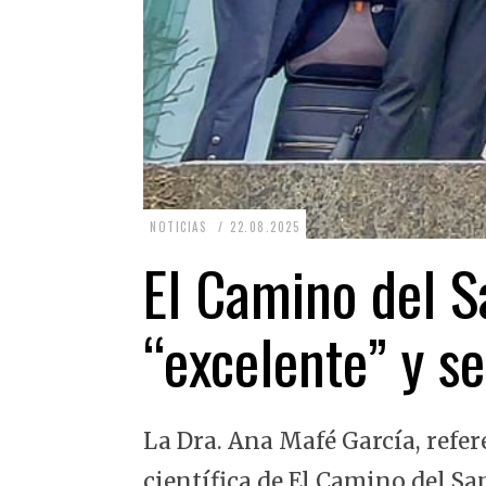
2
NOTICIAS
22.08.2025
2
El Camino del Sa
.
0
“excelente” y se
8
.
2
La Dra. Ana Mafé García, refer
0
2
científica de El Camino del Sa