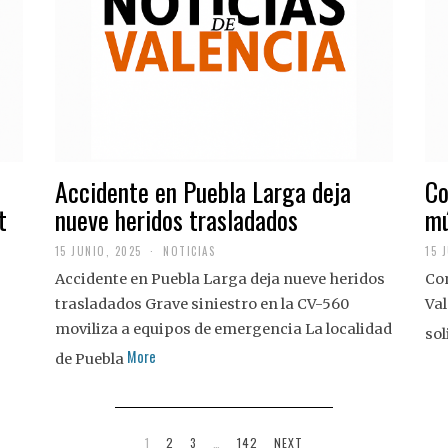
Accidente en Puebla Larga deja
Co
t
nueve heridos trasladados
mú
15 JUNIO, 2025
NOTICIAS
15 
Accidente en Puebla Larga deja nueve heridos
Con
trasladados Grave siniestro en la CV-560
Val
moviliza a equipos de emergencia La localidad
sol
More
de Puebla
1
2
3
…
142
NEXT