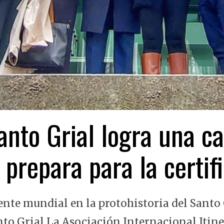
nto Grial logra una ca
 prepara para la certi
ente mundial en la protohistoria del Santo 
nto Grial La Asociación Internacional Itin